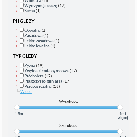
Wilgotna
(18)
Wytrzymuje suszę
(17)
Sucha
(1)
PH GLEBY
Obojętna
(2)
Zasadowa
(1)
Lekko zasadowa
(1)
Lekko kwaśna
(1)
TYP GLEBY
Żyzna
(19)
Zwykła ziemia ogrodowa
(17)
Próchnicza
(17)
Piaszczysto-gliniasta
(17)
Przepuszczalna
(16)
Więcej
Wysokość:
1.5m
4m i
więcej
Szerokość: