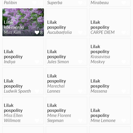
Palibin
Superba
Mirabeau
18
0
0
Lilak
Lilak
Lilak
koreański
pospolity
pospolity
Miss Kim
Aucubaefolia
CARPE DIEM
8
3
0
Lilak
Lilak
Lilak
pospolity
pospolity
pospolity
Krasavitsa
Indiya
Jules Simon
Moskvy
0
0
2
Lilak
Lilak
pospolity
Lilak
pospolity
Marechal
pospolity
Ludwik Spaeth
Lannes
Massena
0
0
1
Lilak
Lilak
pospolity
pospolity
Lilak
Miss Ellen
Mme Florent
pospolity
Willmott
Stepman
Mme Lemone
0
0
1