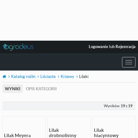
Logowanie
lub
Rejestracja
Togg
navi
Katalog roślin
Liściaste
Krzewy
Lilaki
WYNIKI
OPIS KATEGORII
Wyników:
19
z
19
Lilak
Lilak
Lilak Meyera
drobnolistny
hiacyntowy