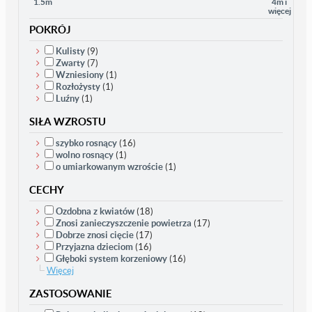
1.5m
4m i
więcej
POKRÓJ
Kulisty
(9)
Zwarty
(7)
Wzniesiony
(1)
Rozłożysty
(1)
Luźny
(1)
SIŁA WZROSTU
szybko rosnący
(16)
wolno rosnący
(1)
o umiarkowanym wzroście
(1)
CECHY
Ozdobna z kwiatów
(18)
Znosi zanieczyszczenie powietrza
(17)
Dobrze znosi cięcie
(17)
Przyjazna dzieciom
(16)
Głęboki system korzeniowy
(16)
Więcej
ZASTOSOWANIE