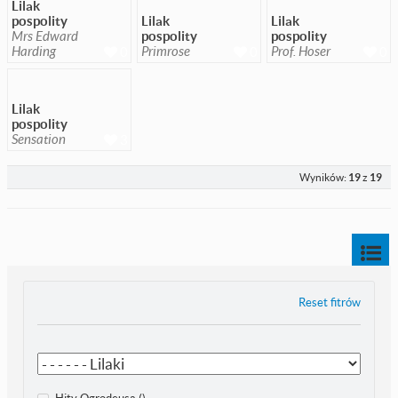
Lilak
pospolity
Lilak
Lilak
Mrs Edward
pospolity
pospolity
Harding
Primrose
Prof. Hoser
0
0
0
Lilak
pospolity
Sensation
3
Wyników:
19
z
19
Reset fitrów