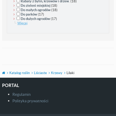
Rabaty z bylin, krzewów i drzew.
(18)
Do zieleni miejskiej
(18)
Do małych ogrodów
(18)
Do parków
(17)
Do dużych ogrodów
(17)
Więcej
Katalog roślin
Liściaste
Krzewy
Lilaki
PORTAL
Regulamin
Polityka prywatności