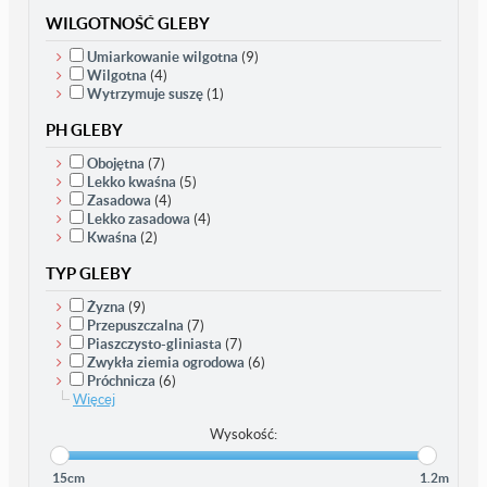
WILGOTNOŚĆ GLEBY
Umiarkowanie wilgotna
(9)
Wilgotna
(4)
Wytrzymuje suszę
(1)
PH GLEBY
Obojętna
(7)
Lekko kwaśna
(5)
Zasadowa
(4)
Lekko zasadowa
(4)
Kwaśna
(2)
TYP GLEBY
Żyzna
(9)
Przepuszczalna
(7)
Piaszczysto-gliniasta
(7)
Zwykła ziemia ogrodowa
(6)
Próchnicza
(6)
Więcej
Wysokość:
15cm
1.2m