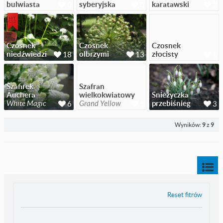
bulwiasta
syberyjska
karatawski
0
0
2
Czosnek
Czosnek
Czosnek
niedźwiedzi
olbrzymi
złocisty
18
13
1
Szafirek
Szafran
Auchera
wielkokwiatowy
Śnieżyczka
White Magic
Grand Yellow
przebiśnieg
6
1
3
Wyników:
9
z
9
Reset fitrów