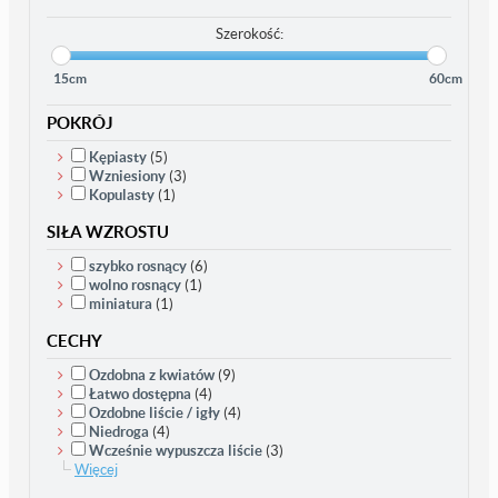
Szerokość:
15cm
60cm
POKRÓJ
Kępiasty
(5)
Wzniesiony
(3)
Kopulasty
(1)
SIŁA WZROSTU
szybko rosnący
(6)
wolno rosnący
(1)
miniatura
(1)
CECHY
Ozdobna z kwiatów
(9)
Łatwo dostępna
(4)
Ozdobne liście / igły
(4)
Niedroga
(4)
Wcześnie wypuszcza liście
(3)
Więcej