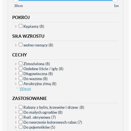
30cm
1m
POKRÓJ
Kępiasty
(8)
SIŁA WZROSTU
wolno rosnący
(8)
CECHY
Zimozielona
(8)
Ozdobne liście / igły
(8)
Długowieczna
(8)
Do wazonu
(8)
Atrakcyjna zimą
(8)
Więcej
ZASTOSOWANIE
Rabaty z bylin, krzewów i drzew.
(8)
Do małych ogrodów
(8)
Rośl. okrywowa
(7)
Do tworzenie kolorowych rabat
(7)
Do pojemników
(5)