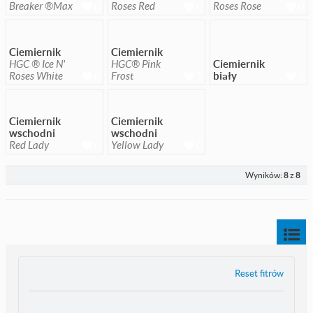
Breaker ®Max
Roses Red
Roses Rose
0
0
0
Ciemiernik
Ciemiernik
HGC ® Ice N'
HGC® Pink
Ciemiernik
Roses White
Frost
biały
0
1
3
Ciemiernik
Ciemiernik
wschodni
wschodni
Red Lady
Yellow Lady
0
0
Wyników:
8
z
8
Reset fitrów