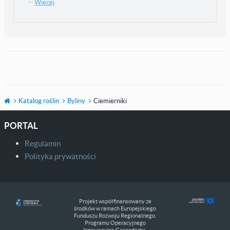
Więcej
Katalog roślin
Byliny
Ciemierniki
PORTAL
Regulamin
Polityka prywatności
Projekt współfinansowany ze
środków w ramach Europejskiego
Funduszu Rozwoju Regionalnego.
Programu Operacyjnego
Innowacyjna Gospodarka.