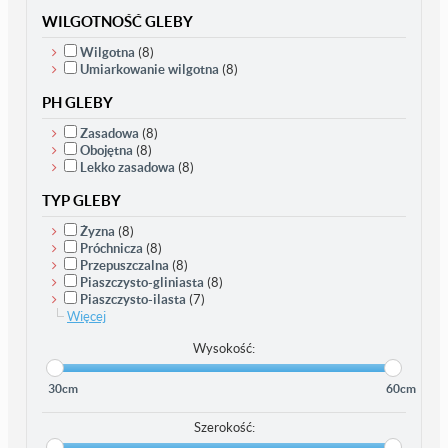
WILGOTNOŚĆ GLEBY
Wilgotna
(8)
Umiarkowanie wilgotna
(8)
PH GLEBY
Zasadowa
(8)
Obojętna
(8)
Lekko zasadowa
(8)
TYP GLEBY
Żyzna
(8)
Próchnicza
(8)
Przepuszczalna
(8)
Piaszczysto-gliniasta
(8)
Piaszczysto-ilasta
(7)
Więcej
Wysokość:
30cm
60cm
Szerokość: