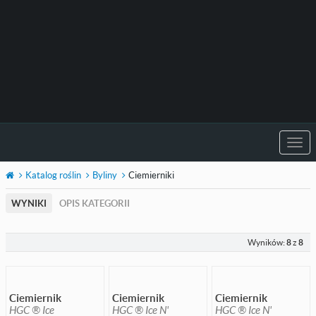
Togg
navi
Katalog roślin
Byliny
Ciemierniki
WYNIKI
OPIS KATEGORII
Wyników:
8
z
8
Ciemiernik
Ciemiernik
Ciemiernik
HGC ® Ice
HGC ® Ice N'
HGC ® Ice N'