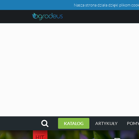
Nasza strona działa dzięki plikom c
KATALOG
ARTYKUŁY
POMY