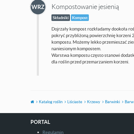
Kompostowanie jesienią
WRZ
Składniki
Kompost
Dojrzały kompost rozkładamy dookoła rośl
pokryć przybliżoną powierzchnię korzeni 
kompostu. Możemy lekko przemieszać ziem
naniesionym kompostem.
Warstwa kompostu często stanowi dodat
dla roślin przed przemarzaniem korzeni.
Katalog roślin
Liściaste
Krzewy
Barwinki
Barwi
PORTAL
Regulamin