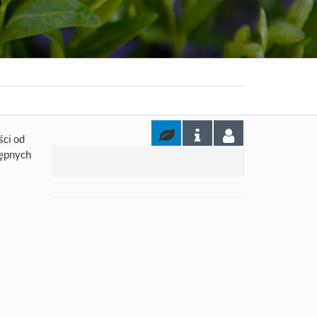
ści od
tępnych