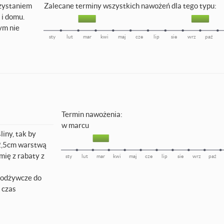
rzystaniem
Zalecane terminy wszystkich nawożeń dla tego typu:
 i domu.
ym nie
sty
lut
mar
kwi
maj
cze
lip
sie
wrz
paź
Termin nawożenia:
w marcu
iny, tak by
 2,5cm warstwą
ię z rabaty z
sty
lut
mar
kwi
maj
cze
lip
sie
wrz
paź
i odżywcze do
 czas