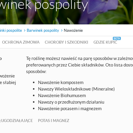
winek pospolity
nki pospolite
Barwinek pospolity
Nawożenie
OCHRONA ZIMOWA
CHOROBY I SZKODNIKI
GDZIE KUPIĆ
o
Tę roślinę możesz nawieść na parę sposobów w zależno
preferowanych przez Ciebie składników. Oto lista dos
sposobów:
awożenie
 słabiej
Nawożenie kompostem
Nawozy Wieloskładnikowe (Mineralne)
Nawożenie Biohumusem
Nawozy o przedłużonym działaniu
Nawożenie potasem i magnezem
ŁUGODZIAŁAJĄCE
POTAS I MAGNEZ