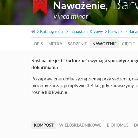
Bar
Nawożenie
,
Vinca minor
Katalog roślin
Liściaste
Krzewy
Barwinki
Barwi
OPIS
METKA
SADZENIE
NAWOŻENIE
CIĘCIE
Roślina
nie jest "żarłoczna"
i wymaga
sporadyczneg
dokarmiania
.
Po zaprawieniu dołka żyzną ziemią przy sadzeniu, n
możemy zacząć po upływie 3-4 lat, gdy zauważymy, że
rośnie lub kwitnie.
KOMPOST
WIELOSKŁADNIKOWE
BIOHOMUS
D