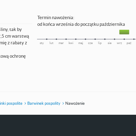
Termin nawożenia:
od końca września do początku października
iny, tak by
2,5 cm warstwą
ię z rabaty z
sty
lut
mar
kwi
maj
cze
lip
sie
wrz
paź
kową ochronę
nki pospolite
Barwinek pospolity
Nawożenie