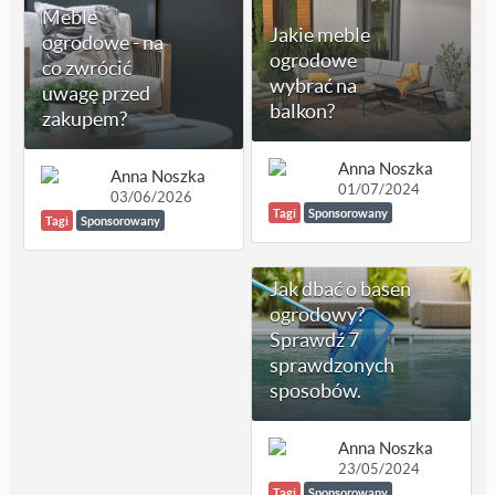
Meble
Jakie meble
ogrodowe - na
ogrodowe
co zwrócić
wybrać na
uwagę przed
balkon?
zakupem?
Anna Noszka
Anna Noszka
01/07/2024
03/06/2026
Tagi
Sponsorowany
Tagi
Sponsorowany
Jak dbać o basen
ogrodowy?
Sprawdź 7
sprawdzonych
sposobów.
Anna Noszka
23/05/2024
Tagi
Sponsorowany