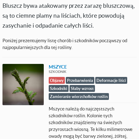
Bluszcz bywa atakowany przez zarazę bluszczową,
są to ciemne plamy na liściach, które powodują
zasychanie i odpadanie całych liści.
Poniżej prezentujemy listę chorób i szkodników począwszy od
najpopularniejszych dla tej rośliny.
MSZYCE
SZKODNIK
Objawy
Przebarwienia
Deformacje liści
Szkodniki
Słaby wzrost
Zamieranie wierzchołków roślin
Mszyce należą do najczęstszych
szkodników roślin. Kolonie tych
szkodników znajdziemy na świeżych
przyrostach wiosną. Te kilku milimetrowe
owady mogą być barwy zielonej, żółtej,