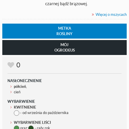
czarnej bądź brązowej.
Więcej o mszycach
METKA
ROŚLINY
MÓJ
OGRODEUS
0
NASŁONECZNIENIE
półcień
,
cień
WYBARWIENIE
KWITNIENIE
- od września do października
WYBARWIENIE LIŚCI
oraz
- cały rok