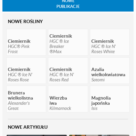
NOWE
PUBLIKACJE
NOWE ROŚLINY
Ciemiernik
Ciemiernik
HGC ® Ice
Ciemiernik
HGC® Pink
Breaker
HGC ® Ice N'
Frost
®Max
Roses White
Ciemiernik
Ciemiernik
Azalia
HGC ® Ice N'
HGC ® Ice N'
wielkokwiatowa
Roses Rose
Roses Red
Satomi
Brunera
wielkolistna
Wierzba
Magnolia
Alexander's
iwa
japońska
Great
Kilmarnock
Isis
NOWE ARTYKUŁU