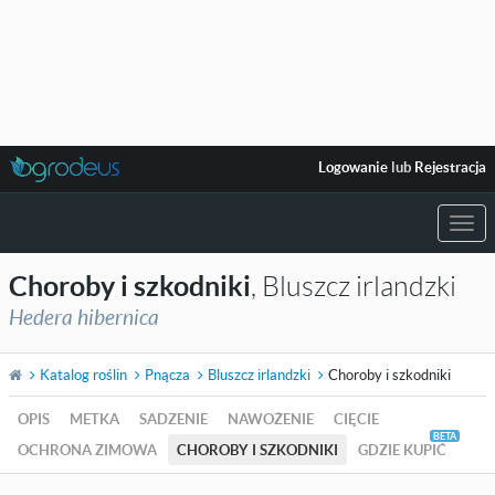
Logowanie
lub
Rejestracja
Togg
navi
Choroby i szkodniki
, Bluszcz irlandzki
Hedera hibernica
Katalog roślin
Pnącza
Bluszcz irlandzki
Choroby i szkodniki
OPIS
METKA
SADZENIE
NAWOŻENIE
CIĘCIE
OCHRONA ZIMOWA
CHOROBY I SZKODNIKI
GDZIE KUPIĆ