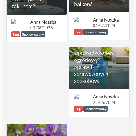
balkon?
zakupem?
Anna Noszka
Anna Noszka
01/07/2024
03/06/2026
Tagi
Sponsorowany
Tagi
Sponsorowany
Jak dbać o basen
ogrodowy?
Sprawdź 7
sprawdzonych
sposobów.
Anna Noszka
23/05/2024
Tagi
Sponsorowany