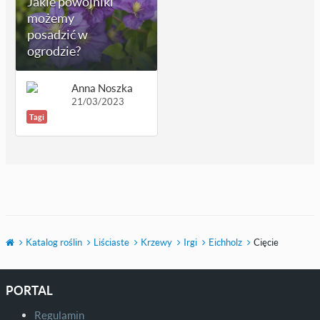
Jakie powojniki
możemy
posadzić w
ogrodzie?
Anna Noszka
21/03/2023
Tagi
Katalog roślin
Liściaste
Krzewy
Irgi
Eichholz
Cięcie
PORTAL
Regulamin