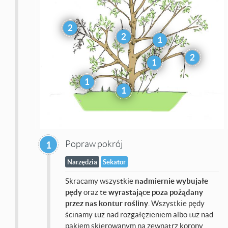
2
2
1
2
1
1
1
Popraw pokrój
1
Narzędzia
Sekator
Skracamy wszystkie
nadmiernie wybujałe
pędy
oraz te
wyrastające poza pożądany
przez nas kontur rośliny
. Wszystkie pędy
ścinamy tuż nad rozgałęzieniem albo tuż nad
pąkiem skierowanym na zewnątrz korony.