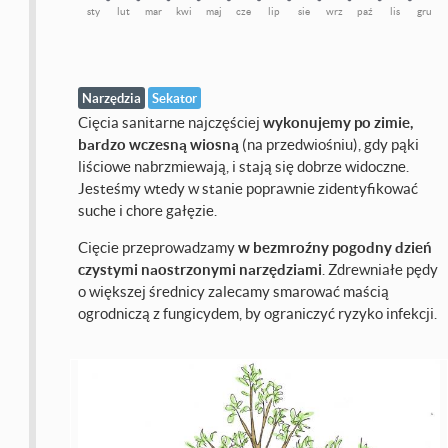
sty
lut
mar
kwi
maj
cze
lip
sie
wrz
paź
lis
gru
Narzędzia
Sekator
Cięcia sanitarne najczęściej
wykonujemy po zimie,
bardzo wczesną wiosną
(na przedwiośniu), gdy pąki
liściowe nabrzmiewają, i stają się dobrze widoczne.
Jesteśmy wtedy w stanie poprawnie zidentyfikować
suche i chore gałęzie.
Cięcie przeprowadzamy
w bezmroźny pogodny dzień
czystymi naostrzonymi narzędziami
. Zdrewniałe pędy
o większej średnicy zalecamy smarować maścią
ogrodniczą z fungicydem, by ograniczyć ryzyko infekcji.