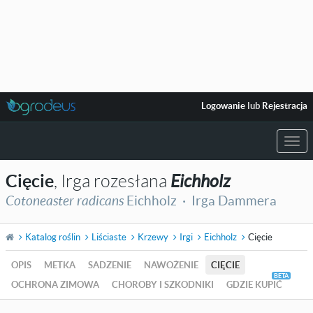
Logowanie
lub
Rejestracja
Togg
navi
Cięcie
, Irga rozesłana
Eichholz
Cotoneaster radicans
Eichholz ·
Irga Dammera
Katalog roślin
Liściaste
Krzewy
Irgi
Eichholz
Cięcie
OPIS
METKA
SADZENIE
NAWOŻENIE
CIĘCIE
OCHRONA ZIMOWA
CHOROBY I SZKODNIKI
GDZIE KUPIĆ