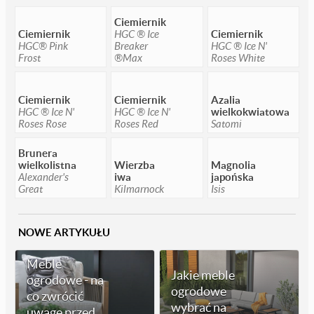
Ciemiernik
Ciemiernik
HGC ® Ice
Ciemiernik
HGC® Pink
Breaker
HGC ® Ice N'
Frost
®Max
Roses White
Ciemiernik
Ciemiernik
Azalia
HGC ® Ice N'
HGC ® Ice N'
wielkokwiatowa
Roses Rose
Roses Red
Satomi
Brunera
wielkolistna
Wierzba
Magnolia
Alexander's
iwa
japońska
Great
Kilmarnock
Isis
NOWE ARTYKUŁU
Meble
Jakie meble
ogrodowe - na
ogrodowe
co zwrócić
wybrać na
uwagę przed