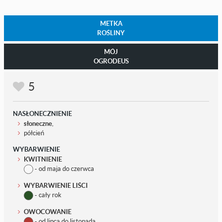
METKA
ROŚLINY
MÓJ
OGRODEUS
5
NASŁONECZNIENIE
słoneczne
,
półcień
WYBARWIENIE
KWITNIENIE
- od maja do czerwca
WYBARWIENIE LIŚCI
- cały rok
OWOCOWANIE
- od lipca do listopada