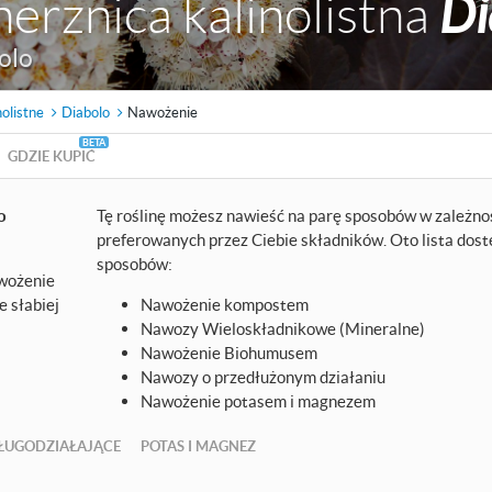
erznica kalinolistna
Di
olo
nolistne
Diabolo
Nawożenie
GDZIE KUPIĆ
o
Tę roślinę możesz nawieść na parę sposobów w zależno
preferowanych przez Ciebie składników. Oto lista dos
sposobów:
awożenie
 słabiej
Nawożenie kompostem
Nawozy Wieloskładnikowe (Mineralne)
Nawożenie Biohumusem
Nawozy o przedłużonym działaniu
Nawożenie potasem i magnezem
ŁUGODZIAŁAJĄCE
POTAS I MAGNEZ