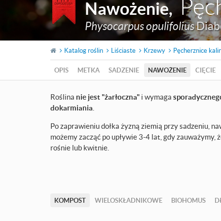
Pęch
Nawożenie
,
Physocarpus opulifolius
Diab
Katalog roślin
Liściaste
Krzewy
Pęcherznice kali
OPIS
METKA
SADZENIE
NAWOŻENIE
CIĘCIE
Roślina
nie jest "żarłoczna"
i wymaga
sporadyczneg
dokarmiania
.
Po zaprawieniu dołka żyzną ziemią przy sadzeniu, n
możemy zacząć po upływie 3-4 lat, gdy zauważymy, że
rośnie lub kwitnie.
KOMPOST
WIELOSKŁADNIKOWE
BIOHOMUS
D