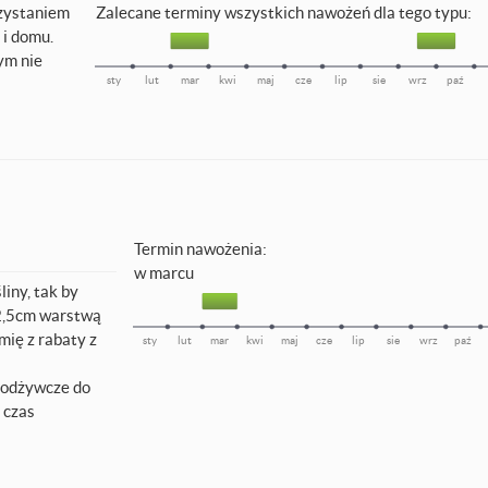
rzystaniem
Zalecane terminy wszystkich nawożeń dla tego typu:
 i domu.
ym nie
sty
lut
mar
kwi
maj
cze
lip
sie
wrz
paź
Termin nawożenia:
w marcu
iny, tak by
 2,5cm warstwą
ię z rabaty z
sty
lut
mar
kwi
maj
cze
lip
sie
wrz
paź
i odżywcze do
 czas