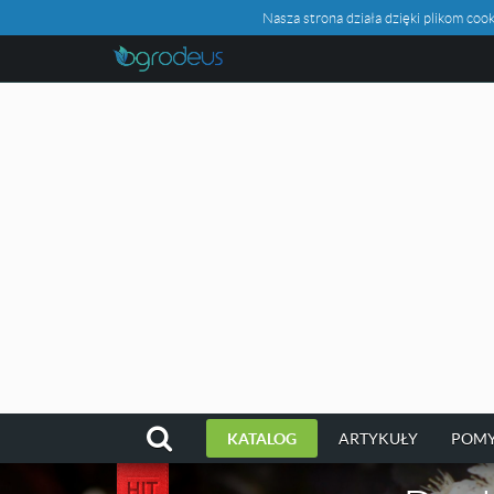
Nasza strona działa dzięki plikom c
KATALOG
ARTYKUŁY
POMY