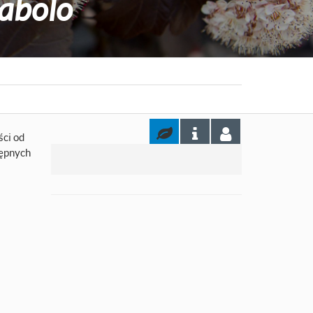
abolo
ści od
tępnych