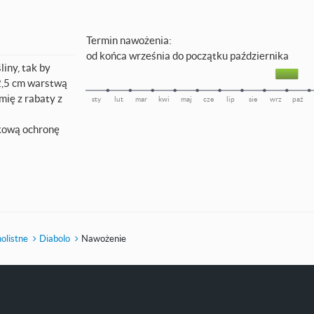
Termin nawożenia:
od końca września do początku października
iny, tak by
2,5 cm warstwą
ię z rabaty z
sty
lut
mar
kwi
maj
cze
lip
sie
wrz
paź
kową ochronę
nolistne
Diabolo
Nawożenie