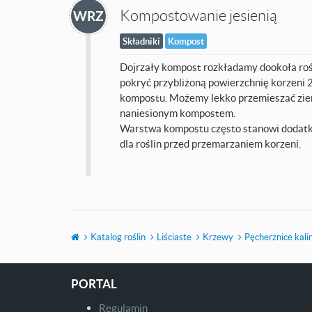
Kompostowanie jesienią
WRZ
Składniki
Kompost
Dojrzały kompost rozkładamy dookoła rośl
pokryć przybliżoną powierzchnię korzeni 
kompostu. Możemy lekko przemieszać ziem
naniesionym kompostem.
Warstwa kompostu często stanowi dodat
dla roślin przed przemarzaniem korzeni.
Katalog roślin
Liściaste
Krzewy
Pęcherznice kali
PORTAL
Regulamin