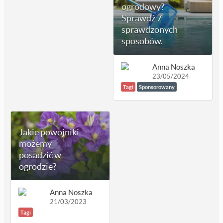
ogrodowy?
Sprawdź 7
sprawdzonych
sposobów.
Anna Noszka
23/05/2024
Tagi
Sponsorowany
Jakie powojniki
możemy
posadzić w
ogrodzie?
Anna Noszka
21/03/2023
Tagi