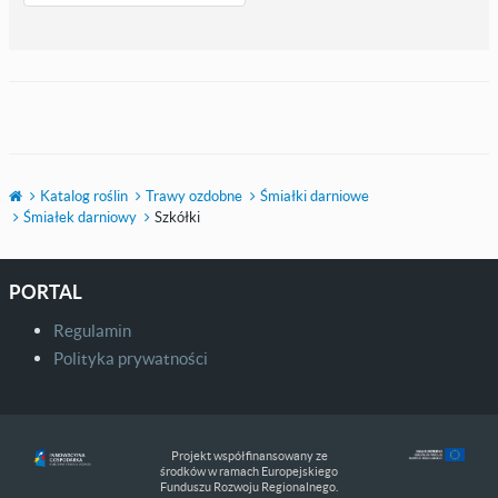
Katalog roślin
Trawy ozdobne
Śmiałki darniowe
Śmiałek darniowy
Szkółki
PORTAL
Regulamin
Polityka prywatności
Projekt współfinansowany ze
środków w ramach Europejskiego
Funduszu Rozwoju Regionalnego.