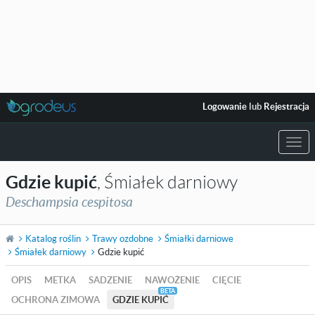
Logowanie
lub
Rejestracja
Togg
navi
Gdzie kupić
, Śmiałek darniowy
Deschampsia cespitosa
Katalog roślin
Trawy ozdobne
Śmiałki darniowe
Śmiałek darniowy
Gdzie kupić
OPIS
METKA
SADZENIE
NAWOŻENIE
CIĘCIE
OCHRONA ZIMOWA
GDZIE KUPIĆ