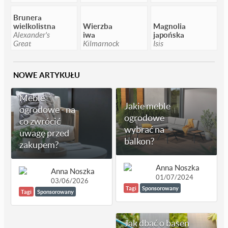
Brunera
wielkolistna
Wierzba
Magnolia
Alexander's
iwa
japońska
Great
Kilmarnock
Isis
NOWE ARTYKUŁU
Meble
Jakie meble
ogrodowe - na
ogrodowe
co zwrócić
wybrać na
uwagę przed
balkon?
zakupem?
Anna Noszka
Anna Noszka
01/07/2024
03/06/2026
Tagi
Sponsorowany
Tagi
Sponsorowany
Jak dbać o basen