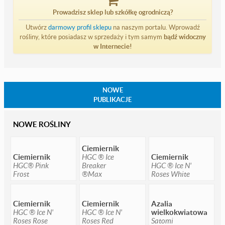
Prowadzisz sklep lub szkółkę ogrodniczą?
Utwórz
darmowy profil sklepu
na naszym portalu. Wprowadź
rośliny, które posiadasz w sprzedaży i tym samym
bądź widoczny
w Internecie!
NOWE
PUBLIKACJE
NOWE ROŚLINY
Ciemiernik
Ciemiernik
HGC ® Ice
Ciemiernik
HGC® Pink
Breaker
HGC ® Ice N'
Frost
®Max
Roses White
Ciemiernik
Ciemiernik
Azalia
HGC ® Ice N'
HGC ® Ice N'
wielkokwiatowa
Roses Rose
Roses Red
Satomi