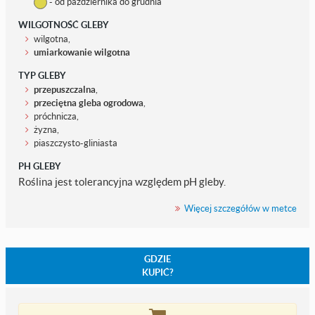
- od października do grudnia
WILGOTNOŚĆ GLEBY
wilgotna,
umiarkowanie wilgotna
TYP GLEBY
przepuszczalna
,
przeciętna gleba ogrodowa
,
próchnicza,
żyzna,
piaszczysto-gliniasta
PH GLEBY
Roślina jest tolerancyjna względem pH gleby.
Więcej szczegółów w metce
GDZIE
KUPIĆ?