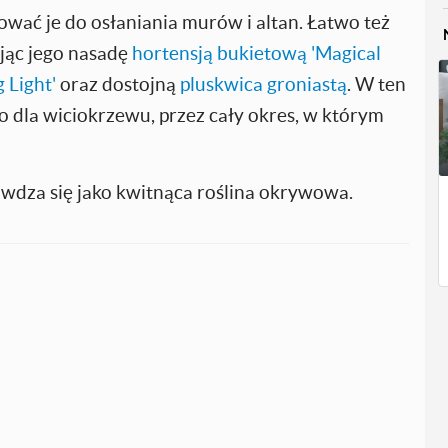
ać je do osłaniania murów i altan. Łatwo też
jąc jego nasadę
hortensją bukietową 'Magical
 Light'
oraz dostojną
pluskwica groniastą
. W ten
dla wiciokrzewu, przez cały okres, w którym
dza się jako kwitnąca roślina okrywowa.