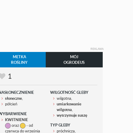
REKLAMA
METKA
MÓJ
ROŚLINY
OGRODEUS
1
NASŁONECZNIENIE
WILGOTNOŚĆ GLEBY
słoneczne
,
wilgotna,
półcień
umiarkowanie
wilgotna
,
WYBARWIENIE
wytrzymuje suszę
KWITNIENIE
TYP GLEBY
oraz
- od
czerwca do września
próchnicza,