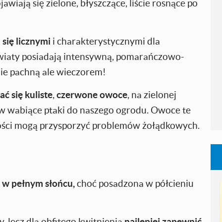
awiają się zielone, błyszczące, liście rosnące po
się licznymi
i charakterystycznymi dla
Kwiaty posiadają intensywną, pomarańczowo-
ie pachną ale wieczorem!
ać się kuliste
,
czerwone owoce
, na zielonej
ków wabiące ptaki do naszego ogrodu. Owoce te
 ilości mogą przysporzyć problemów żołądkowych.
u w pełnym słońcu,
choć posadzona w półcieniu
, lecz dla obfitego kwitnienia
najlepiej zapewnić