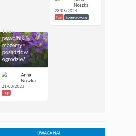
Noszka
23/05/2024
Tagi
Sponsorowany
Jakie
powojniki
możemy
posadzić w
ogrodzie?
Anna
Noszka
21/03/2023
Tagi
UWAGA NA!