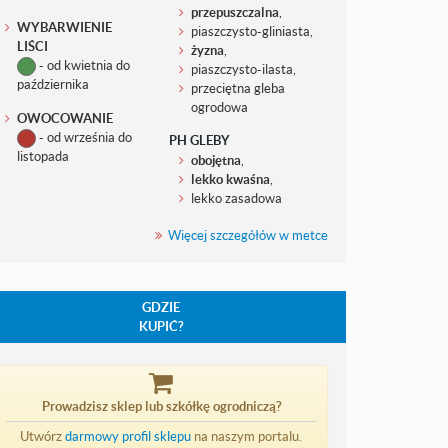
przepuszczalna
,
WYBARWIENIE
piaszczysto-gliniasta,
LIŚCI
żyzna
,
- od kwietnia do
piaszczysto-ilasta,
października
przeciętna gleba
ogrodowa
OWOCOWANIE
- od września do
PH GLEBY
listopada
obojętna
,
lekko kwaśna
,
lekko zasadowa
Więcej szczegółów w metce
GDZIE
KUPIĆ?
Prowadzisz sklep lub szkółkę ogrodniczą?
Utwórz
darmowy profil sklepu
na naszym portalu.