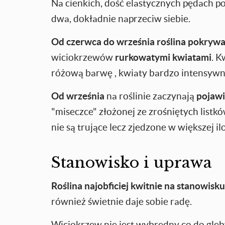
Na cienkich, dość elastycznych pędach poj
dwa, dokładnie naprzeciw siebie.
Od czerwca do września roślina pokrywa 
wiciokrzewów
rurkowatymi kwiatami
. 
różową barwę , kwiaty bardzo intensywn
Od września
na roślinie zaczynają
pojawi
"miseczce" złożonej ze zrośniętych list
nie są trujące lecz zjedzone w większej
Stanowisko i uprawa
Roślina najobficiej kwitnie na stanowisk
również świetnie daje sobie radę.
Wiciokrzew nie jest wybredny co do gleby