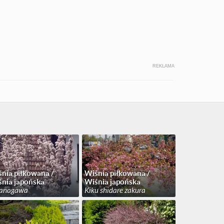
REKLAMA
nia piłkowana /
Wiśnia piłkowana /
nia japońska
Wiśnia japońska
anogawa
Kiku shidare zakura