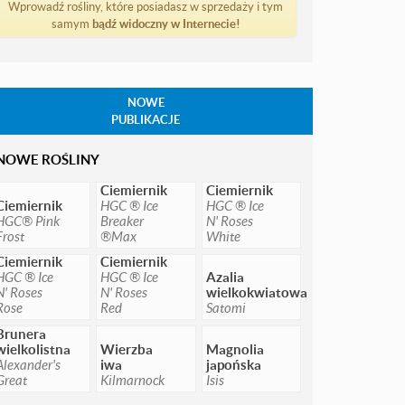
Wprowadź rośliny, które posiadasz w sprzedaży i tym
samym
bądź widoczny w Internecie!
NOWE
PUBLIKACJE
NOWE ROŚLINY
Ciemiernik
Ciemiernik
Ciemiernik
HGC ® Ice
HGC ® Ice
HGC® Pink
Breaker
N' Roses
Frost
®Max
White
Ciemiernik
Ciemiernik
HGC ® Ice
HGC ® Ice
Azalia
N' Roses
N' Roses
wielkokwiatowa
Rose
Red
Satomi
Brunera
wielkolistna
Wierzba
Magnolia
Alexander's
iwa
japońska
Great
Kilmarnock
Isis