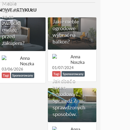
Meble
ogrodowe -
NOWE ARTYKUŁU
na co
Jakie meble
zwrócić
ogrodowe
uwagę
wybrać na
przed
balkon?
zakupem?
Anna
Anna
Noszka
Noszka
01/07/2024
03/06/2026
Tagi
Sponsorowany
Tagi
Sponsorowany
Jak dbać o
basen
ogrodowy?
Sprawdź 7
sprawdzonych
sposobów.
Anna