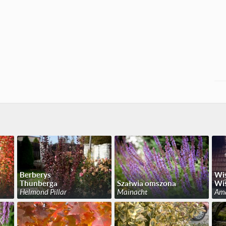
Berberys
Wiś
Thunberga
Szałwia omszona
Wiś
Helmond Pillar
Mainacht
Am