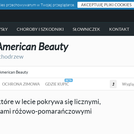
ookies przechowywanym w Twojej przeglądarce.
AKCEPTUJĘ PLIKI COOKIES
SŁY
CHOROBY I SZKODNIKI
SŁOWNICZEK
KONTAKT
American Beauty
chodrzew
American Beauty
OCHRONA ZIMOWA
GDZIE KUPIĆ
Wyglą
tóre w lecie pokrywa się licznymi,
orami różowo-pomarańczowymi