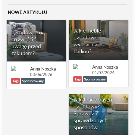
NOWE ARTYKUŁU
Meble
Jakie meble
ogrodowe - na
ogrodowe
co zwrócić
wybrać na
uwagę przed
balkon?
zakupem?
Anna Noszka
Anna Noszka
01/07/2024
03/06/2026
Tagi
Sponsorowany
Tagi
Sponsorowany
Jak dbać o basen
ogrodowy?
Sprawdź 7
sprawdzonych
sposobów.