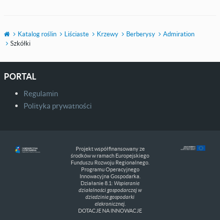
Katalog roślin
Liściaste
Krzewy
Berberysy
Admiration
Szkółki
PORTAL
Regulamin
Polityka prywatności
Projekt współfinansowany ze
środków w ramach Europejskiego
Funduszu Rozwoju Regionalnego.
Programu Operacyjnego
Innowacyjna Gospodarka.
Działanie 8.1:
Wspieranie
działalności gospodarczej w
dziedzinie gospodarki
elekronicznej.
DOTACJE NA INNOWACJE