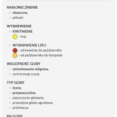
NASŁONECZNIENIE
słoneczne
,
półcień
WYBARWIENIE
KWITNIENIE
- maj
WYBARWIENIE LIŚCI
- od kwietnia do października
- od października do listopada
WILGOTNOŚĆ GLEBY
umiarkowanie wilgotna
,
wytrzymuje suszę
TYP GLEBY
żyzna
,
przepuszczalna
,
piaszczysto-gliniasta,
przeciętna gleba ogrodowa,
próchnicza
PH GLEBY