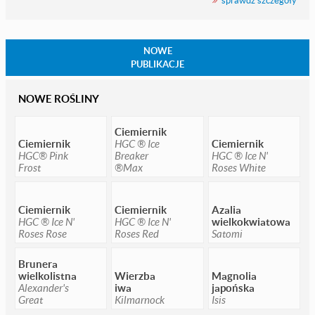
NOWE
PUBLIKACJE
NOWE ROŚLINY
Ciemiernik
Ciemiernik
HGC ® Ice
Ciemiernik
HGC® Pink
Breaker
HGC ® Ice N'
Frost
®Max
Roses White
Ciemiernik
Ciemiernik
Azalia
HGC ® Ice N'
HGC ® Ice N'
wielkokwiatowa
Roses Rose
Roses Red
Satomi
Brunera
wielkolistna
Wierzba
Magnolia
Alexander's
iwa
japońska
Great
Kilmarnock
Isis