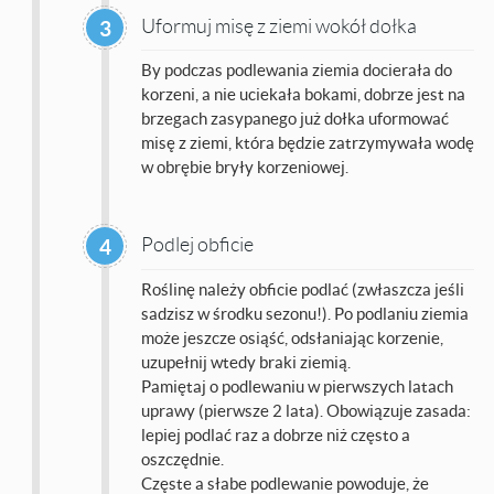
Uformuj misę z ziemi wokół dołka
3
By podczas podlewania ziemia docierała do
korzeni, a nie uciekała bokami, dobrze jest na
brzegach zasypanego już dołka uformować
misę z ziemi, która będzie zatrzymywała wodę
w obrębie bryły korzeniowej.
Podlej obficie
4
Roślinę należy obficie podlać (zwłaszcza jeśli
sadzisz w środku sezonu!). Po podlaniu ziemia
może jeszcze osiąść, odsłaniając korzenie,
uzupełnij wtedy braki ziemią.
Pamiętaj o podlewaniu w pierwszych latach
uprawy (pierwsze 2 lata). Obowiązuje zasada:
lepiej podlać raz a dobrze niż często a
oszczędnie.
Częste a słabe podlewanie powoduje, że