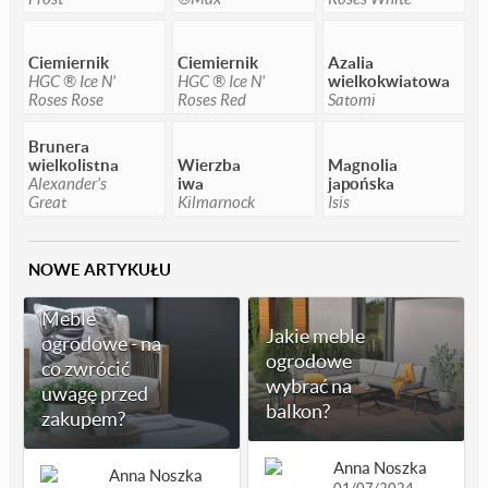
Ciemiernik
Ciemiernik
Azalia
HGC ® Ice N'
HGC ® Ice N'
wielkokwiatowa
Roses Rose
Roses Red
Satomi
Brunera
wielkolistna
Wierzba
Magnolia
Alexander's
iwa
japońska
Great
Kilmarnock
Isis
NOWE ARTYKUŁU
Meble
Jakie meble
ogrodowe - na
ogrodowe
co zwrócić
wybrać na
uwagę przed
balkon?
zakupem?
Anna Noszka
Anna Noszka