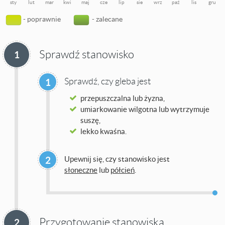
sty
lut
mar
kwi
maj
cze
lip
sie
wrz
paź
lis
gru
- poprawnie
- zalecane
Sprawdź stanowisko
1
Sprawdź, czy gleba jest
1
przepuszczalna lub żyzna,
umiarkowanie wilgotna lub wytrzymuje
suszę,
lekko kwaśna.
2
Upewnij się, czy stanowisko jest
słoneczne
lub
półcień
.
Przygotowanie stanowiska
2