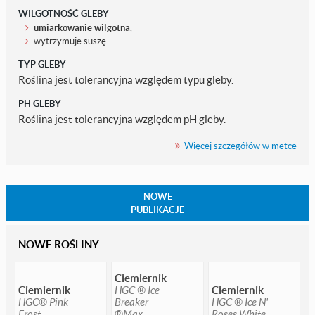
WILGOTNOŚĆ GLEBY
umiarkowanie wilgotna
,
wytrzymuje suszę
TYP GLEBY
Roślina jest tolerancyjna względem typu gleby.
PH GLEBY
Roślina jest tolerancyjna względem pH gleby.
Więcej szczegółów w metce
NOWE
PUBLIKACJE
NOWE ROŚLINY
Ciemiernik
Ciemiernik
HGC ® Ice
Ciemiernik
HGC® Pink
Breaker
HGC ® Ice N'
Frost
®Max
Roses White