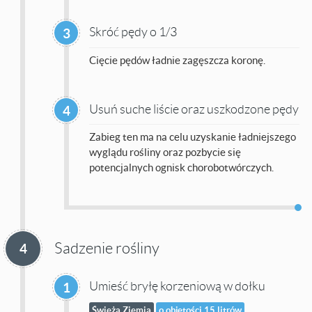
Skróć pędy o 1/3
3
Cięcie pędów ładnie zagęszcza koronę.
Usuń suche liście oraz uszkodzone pędy
4
Zabieg ten ma na celu uzyskanie ładniejszego
wyglądu rośliny oraz pozbycie się
potencjalnych ognisk chorobotwórczych.
Sadzenie rośliny
4
Umieść bryłę korzeniową w dołku
1
Świeża Ziemia
o objętości 15 litrów