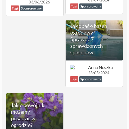
01/07/2024
03/06/2026
Tagi
Sponsorowany
Tagi
Sponsorowany
Jak dbać o basen
ogrodowy?
Sprawdź 7
sprawdzonych
sposobów.
Anna Noszka
23/05/2024
Tagi
Sponsorowany
Jakie powojniki
możemy
posadzić w
ogrodzie?