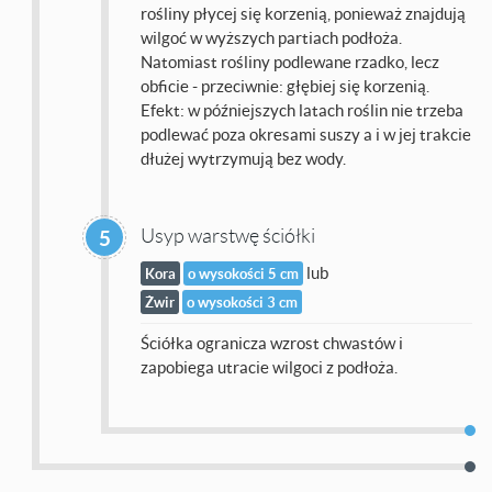
rośliny płycej się korzenią, ponieważ znajdują
wilgoć w wyższych partiach podłoża.
Natomiast rośliny podlewane rzadko, lecz
obficie - przeciwnie: głębiej się korzenią.
Efekt: w późniejszych latach roślin nie trzeba
podlewać poza okresami suszy a i w jej trakcie
dłużej wytrzymują bez wody.
Usyp warstwę ściółki
5
lub
Kora
o wysokości 5 cm
Żwir
o wysokości 3 cm
Ściółka ogranicza wzrost chwastów i
zapobiega utracie wilgoci z podłoża.