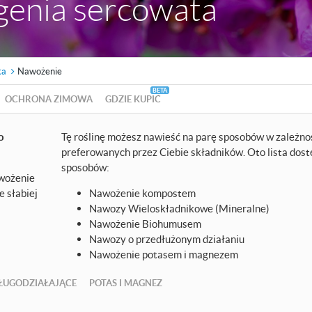
genia sercowata
ta
Nawożenie
OCHRONA ZIMOWA
GDZIE KUPIĆ
o
Tę roślinę możesz nawieść na parę sposobów w zależno
preferowanych przez Ciebie składników. Oto lista dos
sposobów:
awożenie
 słabiej
Nawożenie kompostem
Nawozy Wieloskładnikowe (Mineralne)
Nawożenie Biohumusem
Nawozy o przedłużonym działaniu
Nawożenie potasem i magnezem
ŁUGODZIAŁAJĄCE
POTAS I MAGNEZ