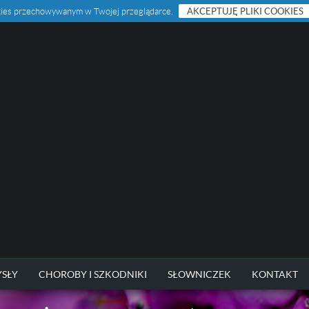
ookies przechowywanym w Twojej przeglądarce.
AKCEPTUJĘ PLIKI COOKIES
SŁY
CHOROBY I SZKODNIKI
SŁOWNICZEK
KONTAKT