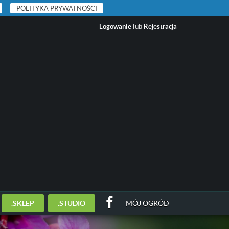
POLITYKA PRYWATNOŚCI
Logowanie
lub
Rejestracja
.SKLEP
.STUDIO
MÓJ OGRÓD