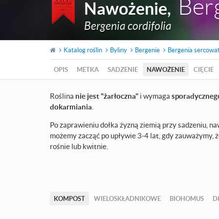
Ber
Nawożenie
,
Bergenia cordifolia
Katalog roślin
Byliny
Bergenie
Bergenia sercowa
OPIS
METKA
SADZENIE
NAWOŻENIE
CIĘCIE
Roślina
nie jest "żarłoczna"
i wymaga
sporadyczneg
dokarmiania
.
Po zaprawieniu dołka żyzną ziemią przy sadzeniu, n
możemy zacząć po upływie 3-4 lat, gdy zauważymy, że
rośnie lub kwitnie.
KOMPOST
WIELOSKŁADNIKOWE
BIOHOMUS
D