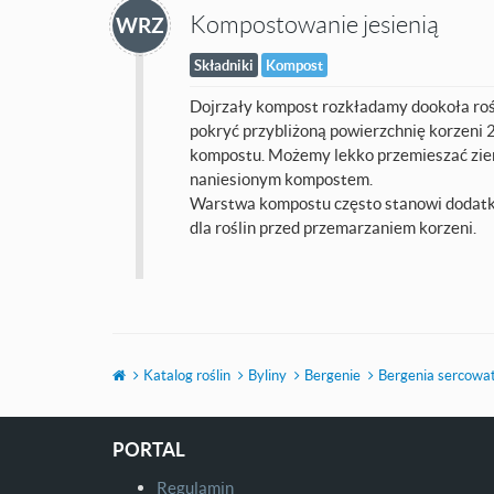
Kompostowanie jesienią
WRZ
Składniki
Kompost
Dojrzały kompost rozkładamy dookoła rośl
pokryć przybliżoną powierzchnię korzeni 
kompostu. Możemy lekko przemieszać ziem
naniesionym kompostem.
Warstwa kompostu często stanowi dodat
dla roślin przed przemarzaniem korzeni.
Katalog roślin
Byliny
Bergenie
Bergenia sercowa
PORTAL
Regulamin