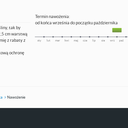
Termin nawożenia:
od końca września do początku października
iny, tak by
2,5 cm warstwą
ię z rabaty z
sty
lut
mar
kwi
maj
cze
lip
sie
wrz
paź
kową ochronę
ta
Nawożenie