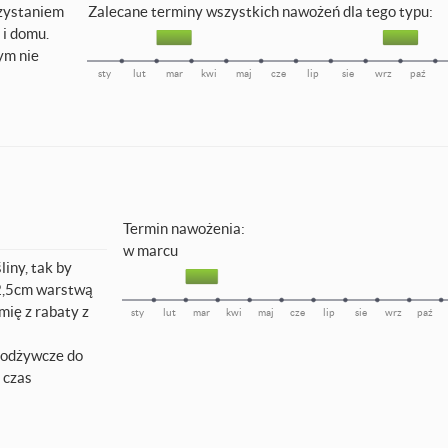
rzystaniem
Zalecane terminy wszystkich nawożeń dla tego typu:
 i domu.
ym nie
sty
lut
mar
kwi
maj
cze
lip
sie
wrz
paź
Termin nawożenia:
w marcu
iny, tak by
 2,5cm warstwą
ię z rabaty z
sty
lut
mar
kwi
maj
cze
lip
sie
wrz
paź
i odżywcze do
 czas