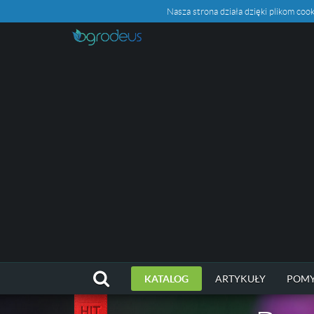
Nasza strona działa dzięki plikom c
KATALOG
ARTYKUŁY
POMY