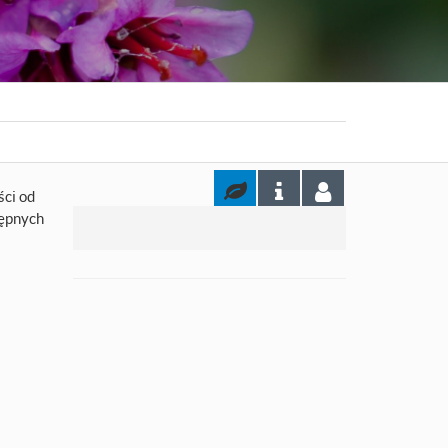
ści od
tępnych