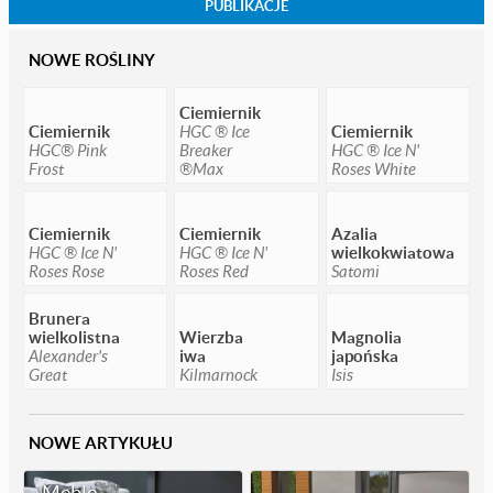
PUBLIKACJE
NOWE ROŚLINY
Ciemiernik
Ciemiernik
HGC ® Ice
Ciemiernik
HGC® Pink
Breaker
HGC ® Ice N'
Frost
®Max
Roses White
Ciemiernik
Ciemiernik
Azalia
HGC ® Ice N'
HGC ® Ice N'
wielkokwiatowa
Roses Rose
Roses Red
Satomi
Brunera
wielkolistna
Wierzba
Magnolia
Alexander's
iwa
japońska
Great
Kilmarnock
Isis
NOWE ARTYKUŁU
Meble