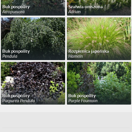
Buk pospolity
Szałwia omszona
Atropunicea
Adrian
Buk pospolity
Rozplenica japońska
Pendula
Hameln
Buk pospolity
Buk pospolity
Purpurea Pendula
Purple Fountain