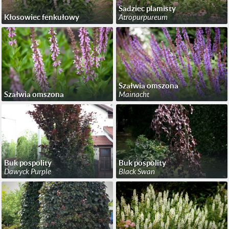
Sadziec plamisty
Kłosowiec fenkułowy
Atropurpureum
Szałwia omszona
Szałwia omszona
Mainacht
Buk pospolity
Buk pospolity
Dawyck Purple
Black Swan