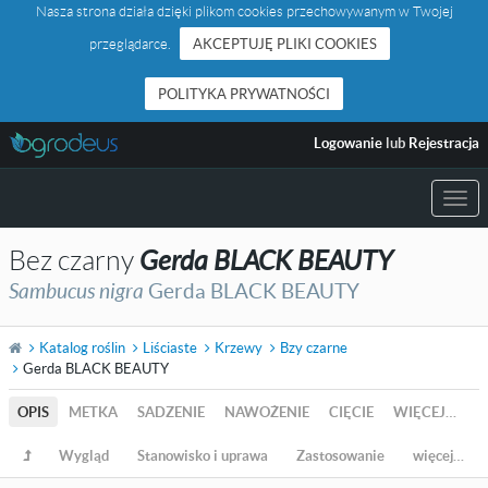
Nasza strona działa dzięki plikom cookies przechowywanym w Twojej
przeglądarce.
AKCEPTUJĘ PLIKI COOKIES
POLITYKA PRYWATNOŚCI
Logowanie
lub
Rejestracja
Togg
navi
Bez czarny
Gerda BLACK BEAUTY
Sambucus nigra
Gerda BLACK BEAUTY
Katalog roślin
Liściaste
Krzewy
Bzy czarne
Gerda BLACK BEAUTY
OPIS
METKA
SADZENIE
NAWOŻENIE
CIĘCIE
WIĘCEJ…
Wygląd
Stanowisko i uprawa
Zastosowanie
więcej…