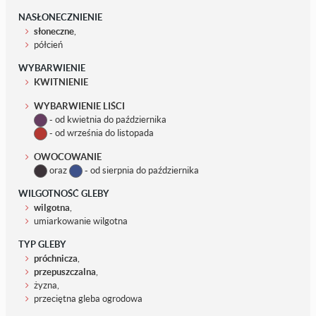
NASŁONECZNIENIE
słoneczne
,
półcień
WYBARWIENIE
KWITNIENIE
WYBARWIENIE LIŚCI
- od kwietnia do października
- od września do listopada
OWOCOWANIE
oraz
- od sierpnia do października
WILGOTNOŚĆ GLEBY
wilgotna
,
umiarkowanie wilgotna
TYP GLEBY
próchnicza
,
przepuszczalna
,
żyzna,
przeciętna gleba ogrodowa