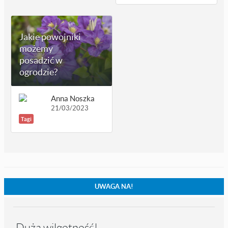
Jakie powojniki
możemy
posadzić w
ogrodzie?
Anna Noszka
21/03/2023
Tagi
UWAGA NA!
Duża wilgotność!