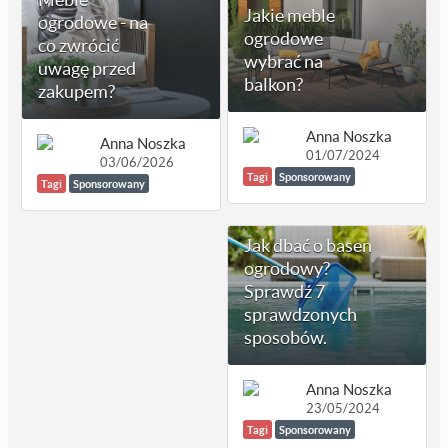
Jakie meble
ogrodowe - na
ogrodowe
co zwrócić
wybrać na
uwagę przed
balkon?
zakupem?
Anna Noszka
Anna Noszka
01/07/2024
03/06/2026
Tagi
Sponsorowany
Tagi
Sponsorowany
Jak dbać o basen
ogrodowy?
Sprawdź 7
sprawdzonych
sposobów.
Anna Noszka
23/05/2024
Tagi
Sponsorowany