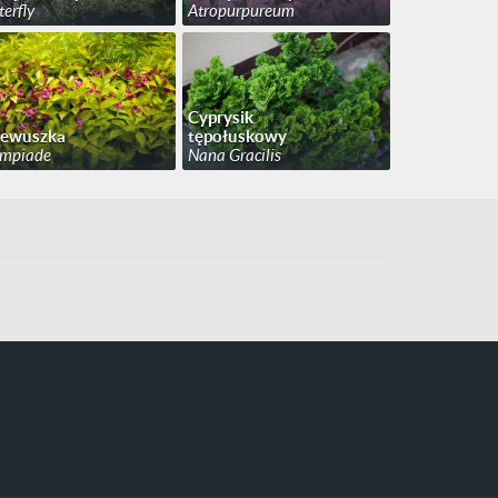
terfly
Atropurpureum
Cyprysik
zewuszka
tępołuskowy
mpiade
Nana Gracilis