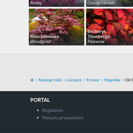
Renhy
Orange Dream
Berberys
Klon palmowy
Thunberga
Bloodgood
Powwow
Katalog roślin
Liściaste
Krzewy
Magnolie
Old 
PORTAL
Regulamin
Polityka prywatności