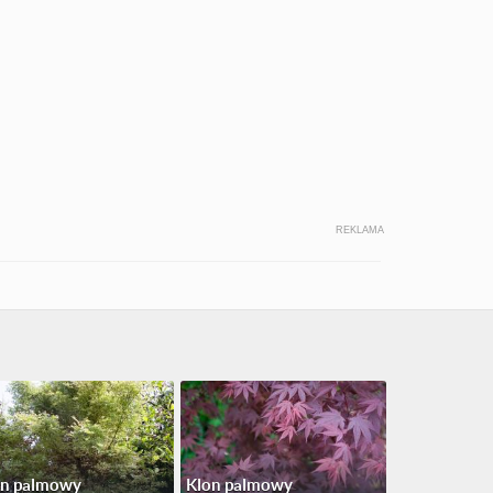
REKLAMA
on palmowy
Klon palmowy