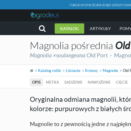
Nasza strona działa dzięki plikom c
KATALOG
ARTYKUŁY
POMY
Magnolia pośrednia
Old
Magnolia ×soulangeana
Old Port ·
Magnol
Katalog roślin
Liściaste
Krzewy
Magnolie
Old 
OPIS
METKA
SADZENIE
NAWOŻENIE
CIĘCIE
Oryginalna odmiana magnolii, któ
kolorze: purpurowych z białych śr
Magnolie to z pewnością jedne z najpię