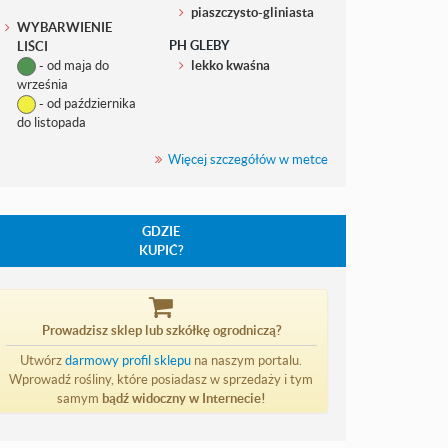
piaszczysto-gliniasta
WYBARWIENIE
PH GLEBY
LIŚCI
- od maja do
lekko kwaśna
września
- od października
do listopada
Więcej szczegółów w metce
GDZIE
KUPIĆ?
Prowadzisz sklep lub szkółkę ogrodniczą?
Utwórz
darmowy profil sklepu
na naszym portalu.
Wprowadź rośliny, które posiadasz w sprzedaży i tym
samym
bądź widoczny w Internecie!