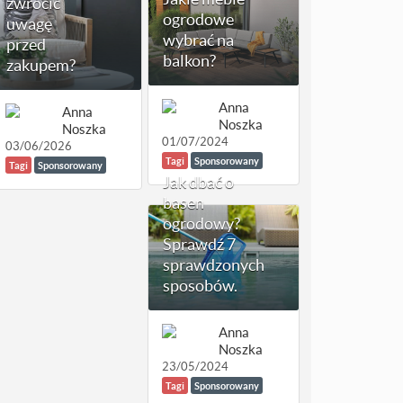
zwrócić
ogrodowe
uwagę
wybrać na
przed
balkon?
zakupem?
Anna
Anna
Noszka
Noszka
01/07/2024
03/06/2026
Tagi
Sponsorowany
Tagi
Sponsorowany
Jak dbać o
basen
ogrodowy?
Sprawdź 7
sprawdzonych
sposobów.
Anna
Noszka
23/05/2024
Tagi
Sponsorowany