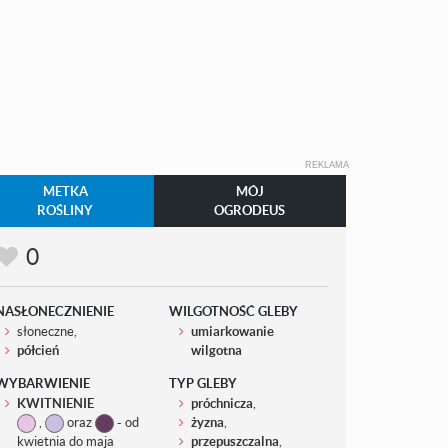
REKLAMA
METKA
MÓJ
ROŚLINY
OGRODEUS
0
NASŁONECZNIENIE
WILGOTNOŚĆ GLEBY
słoneczne,
umiarkowanie
półcień
wilgotna
WYBARWIENIE
TYP GLEBY
KWITNIENIE
próchnicza
,
,
oraz
- od
żyzna
,
kwietnia do maja
przepuszczalna
,