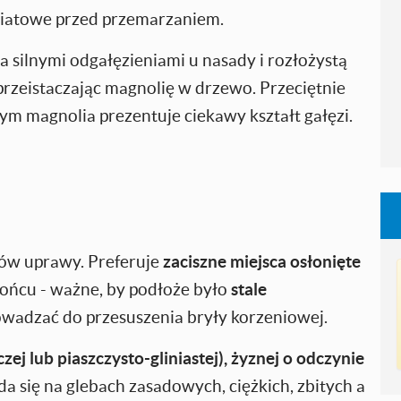
kwiatowe przed przemarzaniem.
a silnymi odgałęzieniami u nasady i rozłożystą
 przeistaczając magnolię w drzewo. Przeciętnie
nym magnolia prezentuje ciekawy kształt gałęzi.
ów uprawy. Preferuje
zaciszne miejsca osłonięte
słońcu - ważne, by podłoże było
stale
owadzać do przesuszenia bryły korzeniowej.
j lub piaszczysto-gliniastej), żyznej o odczynie
a się na glebach zasadowych, ciężkich, zbitych a