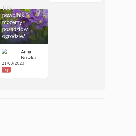
Jakie
powojniki
możemy
posadzić w
ogrodzie?
Anna
Noszka
21/03/2023
Tagi