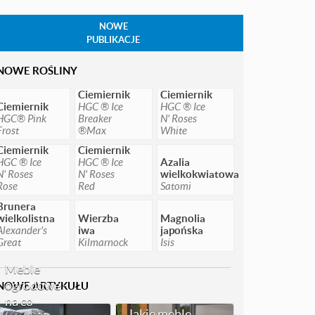
NOWE
PUBLIKACJE
NOWE ROŚLINY
Ciemiernik
Ciemiernik
Ciemiernik
HGC ® Ice
HGC ® Ice
HGC® Pink
Breaker
N' Roses
Frost
®Max
White
Ciemiernik
Ciemiernik
HGC ® Ice
HGC ® Ice
Azalia
N' Roses
N' Roses
wielkokwiatowa
Rose
Red
Satomi
Brunera
wielkolistna
Wierzba
Magnolia
Alexander's
iwa
japońska
Great
Kilmarnock
Isis
Meble
ogrodowe -
NOWE ARTYKUŁU
na co
Jakie meble