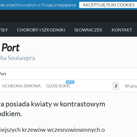
ookies przechowywanym w Twojej przeglądarce.
AKCEPTUJĘ PLIKI COOKIES
SŁY
CHOROBY I SZKODNIKI
SŁOWNICZEK
KONTAKT
 Port
ia Soulange'a
Port
OCHRONA ZIMOWA
GDZIE KUPIĆ
Wyglą
ra posiada kwiaty w kontrastowym
odkiem.
kniejszych krzewów wczesnowiosennych o