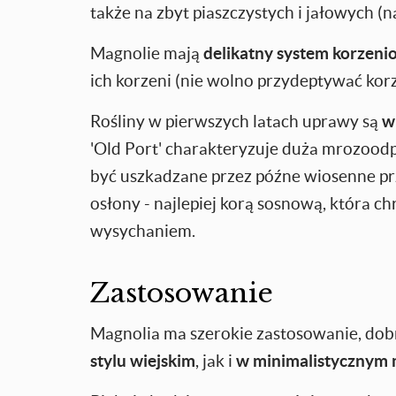
także na zbyt piaszczystych i jałowych (
Magnolie mają
delikatny system korzeni
ich korzeni (nie wolno przydeptywać korze
Rośliny w pierwszych latach uprawy są
w
'Old Port' charakteryzuje duża mrozood
być uszkadzane przez późne wiosenne p
osłony - najlepiej korą sosnową, która ch
wysychaniem.
Zastosowanie
Magnolia ma szerokie zastosowanie, do
stylu wiejskim
, jak i
w minimalistycznym 