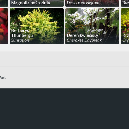
Magnolia pośrednia
Dissectum Nigrum
But
Berberys
Thunberga
Dereń kwiecisty
Kr
Sunsation
Cherokee Daybreak
Oly
Port