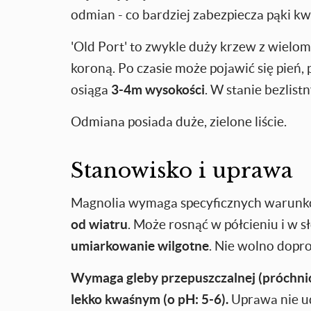
odmian - co bardziej zabezpiecza pąki 
'Old Port' to zwykle duży krzew z wielom
koroną. Po czasie może pojawić się pień,
osiąga
3-4
m wysokości
. W stanie bezlist
Odmiana posiada duże, zielone liście.
Stanowisko i uprawa
Magnolia wymaga specyficznych warunk
od wiatru
. Może rosnąć w półcieniu i w 
umiarkowanie wilgotne
. Nie wolno dopr
Wymaga gleby przepuszczalnej (próchnicze
lekko kwaśnym (o pH: 5-6).
Uprawa nie ud