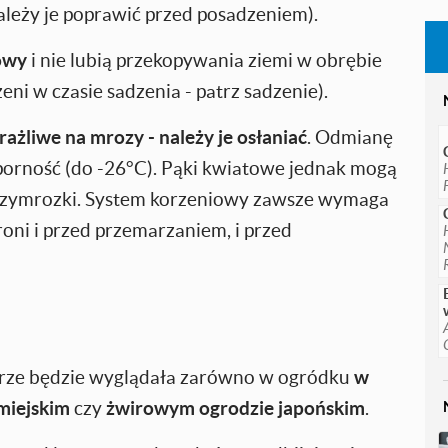
należy je poprawić przed posadzeniem).
owy
i nie lubią przekopywania ziemi w obrębie
ni w czasie sadzenia - patrz sadzenie).
rażliwe na mrozy - należy je osłaniać
. Odmianę
porność (do -26°C). Pąki kwiatowe jednak mogą
rzymrozki. System korzeniowy zawsze wymaga
roni i przed przemarzaniem, i przed
brze będzie wyglądała zarówno w ogródku
w
miejskim
czy
żwirowym ogrodzie japońskim
.