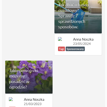
Jak dbać o basen
ogrodowy?
Sprawdź 7
sprawdzonych
sposobów.
Anna Noszka
23/05/2024
Tagi
Sponsorowany
Jakie powojniki
możemy
posadzić w
ogrodzie?
Anna Noszka
21/03/2023