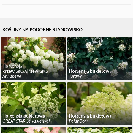
ROŚLINY NA PODOBNE STANOWISKO
Hortensja
krzewiasta/drzewiasta
Hortensja bukietowa
Annabelle
Tardiva
Hortensja bukietowa
Hortensja bukietowa
GREAT STAR Le Vasterival
Polar Bear