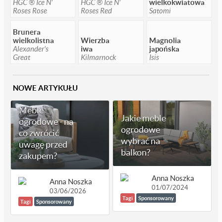
HGC ® Ice N'
HGC ® Ice N'
wielkokwiatowa
Roses Rose
Roses Red
Satomi
Brunera
wielkolistna
Wierzba
Magnolia
Alexander's
iwa
japońska
Great
Kilmarnock
Isis
NOWE ARTYKUŁU
Meble
Jakie meble
ogrodowe - na
ogrodowe
co zwrócić
wybrać na
uwagę przed
balkon?
zakupem?
Anna Noszka
Anna Noszka
01/07/2024
03/06/2026
Tagi
Sponsorowany
Tagi
Sponsorowany