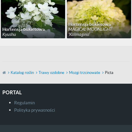
Hortensja bukietowa
Hortensja bukietowa
MAGICAL MOONLIGHT
Kyushu
'Kolmagino'
Katalog roślin
Trawy ozdobne
Mozgi trzcinowate
Picta
PORTAL
Regulamin
Polityka prywatności