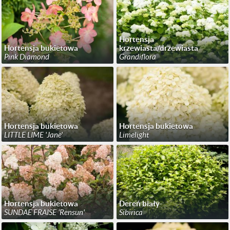
Hortensja
Hortensja bukietowa
krzewiasta/drzewiasta
Pink Diamond
Grandiflora
Hortensja bukietowa
Hortensja bukietowa
LITTLE LIME 'Jane'
Limelight
Hortensja bukietowa
Dereń biały
SUNDAE FRAISE 'Rensun'
Sibirica