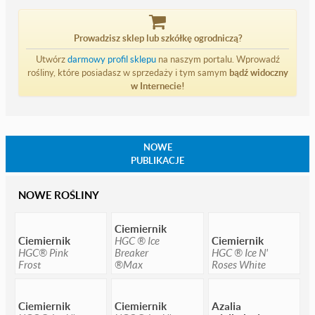
Prowadzisz sklep lub szkółkę ogrodniczą?
Utwórz
darmowy profil sklepu
na naszym portalu. Wprowadź
rośliny, które posiadasz w sprzedaży i tym samym
bądź widoczny
w Internecie!
NOWE
PUBLIKACJE
NOWE ROŚLINY
Ciemiernik
Ciemiernik
HGC ® Ice
Ciemiernik
HGC® Pink
Breaker
HGC ® Ice N'
Frost
®Max
Roses White
Ciemiernik
Ciemiernik
Azalia