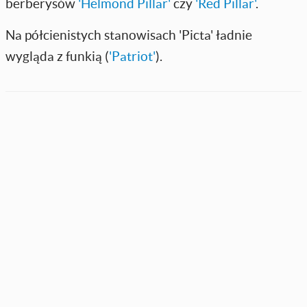
berberysów
'Helmond Pillar'
czy
'Red Pillar'
.
Na półcienistych stanowisach 'Picta' ładnie
wygląda z funkią (
'Patriot'
).