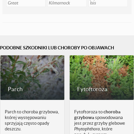
Great
Kilmarnock
Isis
PODOBNE SZKODNIKI LUB CHOROBY PO OBJAWACH
Parch
Fytoftoroza
Parch to choroba grzybowa,
Fytoftoroza to
choroba
której występowaniu
grzybowa
spowodowana
sprzyjają często opady
jest przez grzyby glebowe
deszczu.
Phytophthora
, które