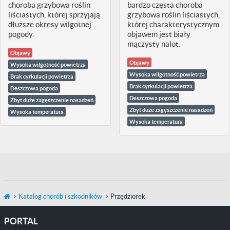
choroba grzybowa roślin
bardzo częsta choroba
liściastych, której sprzyjają
grzybowa roślin liściastych,
dłuższe okresy wilgotnej
której charakterystycznym
pogody.
objawem jest biały
mączysty nalot.
Objawy
Objawy
Wysoka wilgotność powietrza
Wysoka wilgotność powietrza
Brak cyrkulacji powietrza
Brak cyrkulacji powietrza
Deszczowa pogoda
Deszczowa pogoda
Zbyt duże zagęszczenie nasadzeń
Zbyt duże zagęszczenie nasadzeń
Wysoka temperatura
Wysoka temperatura
Katalog chorób i szkodników
Przędziorek
PORTAL