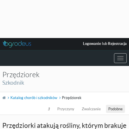
Logowanie
lub
Rejestracja
Togg
navi
Przędziorek
Szkodnik
Katalog chorób i szkodników
Przędziorek
Przyczyny
Zwalczanie
Podobne
Przędziorki atakują rośliny, którym brakuje