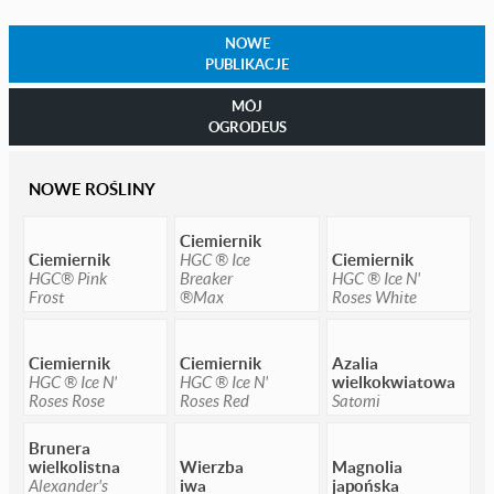
NOWE
PUBLIKACJE
MÓJ
OGRODEUS
NOWE ROŚLINY
Ciemiernik
Ciemiernik
HGC ® Ice
Ciemiernik
HGC® Pink
Breaker
HGC ® Ice N'
Frost
®Max
Roses White
Ciemiernik
Ciemiernik
Azalia
HGC ® Ice N'
HGC ® Ice N'
wielkokwiatowa
Roses Rose
Roses Red
Satomi
Brunera
wielkolistna
Wierzba
Magnolia
Alexander's
iwa
japońska