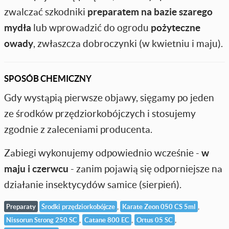
zwalczać szkodniki
preparatem na bazie szarego
mydła
lub wprowadzić do ogrodu
pożyteczne
owady
, zwłaszcza dobroczynki (w kwietniu i maju).
SPOSÓB CHEMICZNY
Gdy wystąpią pierwsze objawy, sięgamy po jeden
ze środków przędziorkobójczych i stosujemy
zgodnie z zaleceniami producenta.
Zabiegi wykonujemy odpowiednio wcześnie -
w
maju i czerwcu
- zanim pojawią się odporniejsze na
działanie insektycydów samice (sierpień).
,
,
Preparaty
Środki przędziorkobójcze
Karate Zeon 050 CS 5ml
,
,
,
Nissorun Strong 250 SC
Catane 800 EC
Ortus 05 SC