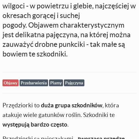
wilgoci - w powietrzu i glebie, najczęściej w
okresach gorącej i suchej
pogody. Objawem charakterystycznym
jest delikatna pajęczyna, na której można
zauważyć drobne punkciki - tak małe są
bowiem te szkodniki.
Objawy
Przebarwienia
Plamy
Pajęczyna
Przędziorki to
duża grupa szkodników
, która
atakuje wiele gatunków roślin. Szkodniki te
występują bardzo często
.
Przędziorki są pajęczakami -
tworzącą przędzę
,