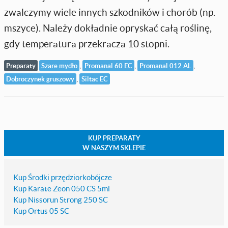
zwalczymy wiele innych szkodników i chorób (np.
mszyce). Należy dokładnie opryskać całą roślinę,
gdy temperatura przekracza 10 stopni.
,
,
,
Preparaty
Szare mydło
Promanal 60 EC
Promanal 012 AL
,
Dobroczynek gruszowy
Siltac EC
KUP PREPARATY
W NASZYM SKLEPIE
Kup Środki przędziorkobójcze
Kup Karate Zeon 050 CS 5ml
Kup Nissorun Strong 250 SC
Kup Ortus 05 SC