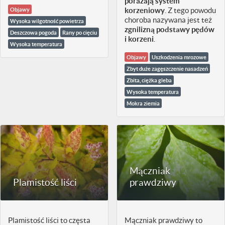
porażają system
korzeniowy
. Z tego powodu
Objawy
choroba nazywana jest też
Wysoka wilgotność powietrza
zgnilizną podstawy pędów
Deszczowa pogoda
Rany po cięciu
i korzeni
.
Wysoka temperatura
Objawy
Uszkodzenia mrozowe
Zbyt duże zagęszczenie nasadzeń
Zbita, ciężka gleba
Wysoka temperatura
Mokra ziemia
Mączniak
Plamistość liści
prawdziwy
Plamistość liści to częsta
Mączniak prawdziwy to