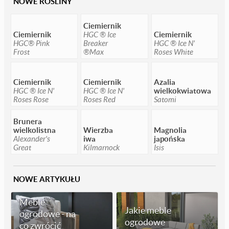
NOWE ROŚLINY
Ciemiernik
Ciemiernik
HGC ® Ice
Ciemiernik
HGC® Pink
Breaker
HGC ® Ice N'
Frost
®Max
Roses White
Ciemiernik
Ciemiernik
Azalia
HGC ® Ice N'
HGC ® Ice N'
wielkokwiatowa
Roses Rose
Roses Red
Satomi
Brunera
wielkolistna
Wierzba
Magnolia
Alexander's
iwa
japońska
Great
Kilmarnock
Isis
NOWE ARTYKUŁU
Meble
Jakie meble
ogrodowe - na
ogrodowe
co zwrócić