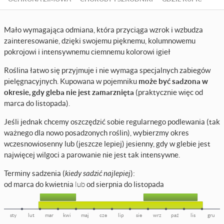
Mało wymagająca odmiana, która przyciąga wzrok i wzbudza
zainteresowanie, dzięki swojemu pięknemu, kolumnowemu
pokrojowi i intensywnemu ciemnemu kolorowi igieł
Roślina łatwo się przyjmuje i nie wymaga specjalnych zabiegów
pielęgnacyjnych. Kupowana w pojemniku
może być sadzona w
okresie, gdy gleba nie jest zamarznięta
(praktycznie więc od
marca do listopada).
Jeśli jednak chcemy oszczędzić sobie regularnego podlewania (tak
ważnego dla nowo posadzonych roślin), wybierzmy okres
wczesnowiosenny lub (jeszcze lepiej) jesienny, gdy w glebie jest
najwięcej wilgoci a parowanie nie jest tak intensywne.
Terminy sadzenia (
kiedy sadzić najlepiej
):
od marca do kwietnia
lub
od sierpnia do listopada
sty
lut
mar
kwi
maj
cze
lip
sie
wrz
paź
lis
gru