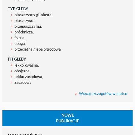
TYP GLEBY
piaszczysto-gliniasta
,
piaszczysta
,
przepuszczalna
,
próchnicza,
żyzna,
uboga,
przeciętna gleba ogrodowa
PH GLEBY
lekko kwaśna,
obojętna
,
lekko zasadowa
,
zasadowa
Więcej szczegółów w metce
NOWE
PUBLIKACJE