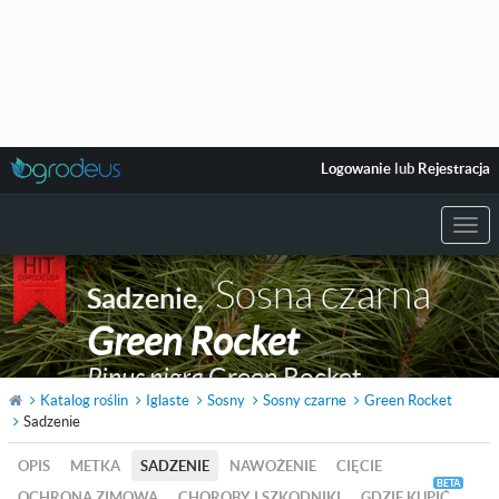
Logowanie
lub
Rejestracja
Togg
navi
Sosna czarna
Sadzenie
,
Green Rocket
Pinus nigra
Green Rocket
Katalog roślin
Iglaste
Sosny
Sosny czarne
Green Rocket
Sadzenie
OPIS
METKA
SADZENIE
NAWOŻENIE
CIĘCIE
OCHRONA ZIMOWA
CHOROBY I SZKODNIKI
GDZIE KUPIĆ