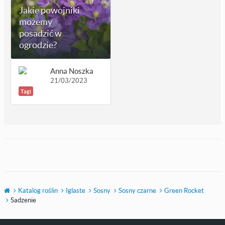
Jakie powojniki
możemy
posadzić w
ogrodzie?
Anna Noszka
21/03/2023
Tagi
Katalog roślin
Iglaste
Sosny
Sosny czarne
Green Rocket
Sadzenie