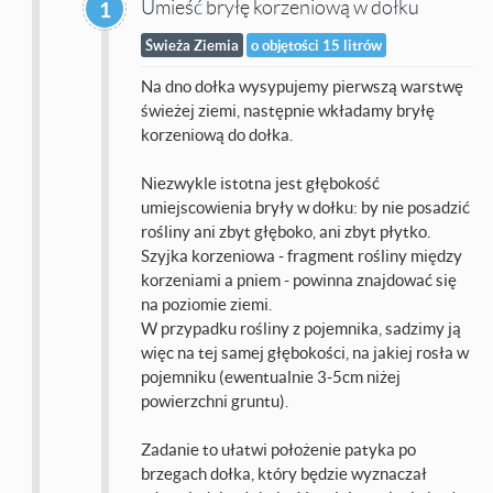
Umieść bryłę korzeniową w dołku
1
Świeża Ziemia
o objętości 15 litrów
Na dno dołka wysypujemy pierwszą warstwę
świeżej ziemi, następnie wkładamy bryłę
korzeniową do dołka.
Niezwykle istotna jest głębokość
umiejscowienia bryły w dołku: by nie posadzić
rośliny ani zbyt głęboko, ani zbyt płytko.
Szyjka korzeniowa - fragment rośliny między
korzeniami a pniem - powinna znajdować się
na poziomie ziemi.
W przypadku rośliny z pojemnika, sadzimy ją
więc na tej samej głębokości, na jakiej rosła w
pojemniku (ewentualnie 3-5cm niżej
powierzchni gruntu).
Zadanie to ułatwi położenie patyka po
brzegach dołka, który będzie wyznaczał