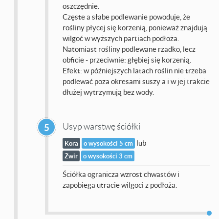
oszczędnie.
Częste a słabe podlewanie powoduje, że
rośliny płycej się korzenią, ponieważ znajdują
wilgoć w wyższych partiach podłoża.
Natomiast rośliny podlewane rzadko, lecz
obficie - przeciwnie: głębiej się korzenią.
Efekt: w późniejszych latach roślin nie trzeba
podlewać poza okresami suszy a i w jej trakcie
dłużej wytrzymują bez wody.
Usyp warstwę ściółki
5
lub
Kora
o wysokości 5 cm
Żwir
o wysokości 3 cm
Ściółka ogranicza wzrost chwastów i
zapobiega utracie wilgoci z podłoża.