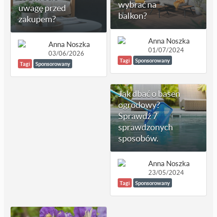
wybrać na
uwagę przed
balkon?
zakupem?
Anna Noszka
Anna Noszka
01/07/2024
03/06/2026
Tagi
Sponsorowany
Tagi
Sponsorowany
Jak dbać o basen
ogrodowy?
Sprawdź 7
sprawdzonych
sposobów.
Anna Noszka
23/05/2024
Tagi
Sponsorowany