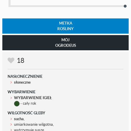
METKA
ROŚLINY
MÓJ
OGRODEUS
18
NASŁONECZNIENIE
słoneczne
WYBARWIENIE
WYBARWIENIE IGIEŁ
- cały rok
WILGOTNOŚĆ GLEBY
sucha
,
umiarkowanie wilgotna,
wytrzymuje suszę