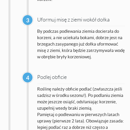
Uformuj misę z ziemi wokół dołka
3
By podczas podlewania ziemia docierała do
korzeni, a nie uciekała bokami, dobrze jest na
brzegach zasypanego już dołka uformować
misę z ziemi, która będzie zatrzymywała wodę
w obrębie bryły korzeniowej.
Podlej obficie
4
Roślinę należy obficie podlać (zwłaszcza jeśli
sadzisz w środku sezonu!). Po podlaniu ziemia
może jeszcze osiąść, odsłaniając korzenie,
uzupełnij wtedy braki ziemią.
Pamiętaj o podlewaniu w pierwszych latach
uprawy (pierwsze 2 lata). Obowiązuje zasada:
lepiej podlać raz a dobrze niż często a