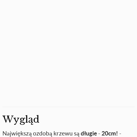
Wygląd
Największą ozdobą krzewu są
długie
-
20cm!
-