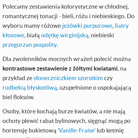
Polecamy zestawienia kolorystyczne w chłodnej,
romantycznej tonacji - bieli, różu i niebieskiego. Do
wyboru mamy różowe
jeżówki purpurowe
,
liatry
kłosowe
, białą
odętkę wirginijską
, niebieski
przegorzan pospolity
.
Dla zwolenników mocnych wrażeń polecić można
kontrastowe zestawienie z żółtymi kwiatami
, na
przykład ze
słoneczniczkiem szorstkim
czy
rudbekią błyskotliwą
, uzupełnione o uspokajającą
biel floksów.
Osoby, które kochają burze kwiatów, a nie mają
ochoty plewić rabat bylinowych, sięgnąć mogą po
hortensję bukietową
'Vanille-Fraise'
lub ketmię