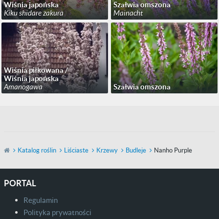
Wiśnia japońska
Szałwia omszona
Kiku shidare zakura
Mainacht
Wiśnia piłkowana /
Wiśnia japońska
Amanogawa
Szałwia omszona
Katalog roślin
Liściaste
Krzewy
Budleje
Nanho Purple
PORTAL
Regulamin
Polityka prywatności