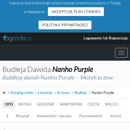
Nasza strona działa dzięki plikom cookies przechowywanym w Twojej
przeglądarce.
AKCEPTUJĘ PLIKI COOKIES
POLITYKA PRYWATNOŚCI
Logowanie
lub
Rejestracja
Togg
navi
Budleja Dawida
Nanho Purple
Buddleja davidii
Nanho Purple ·
Motyli krzew
Katalog roślin
Liściaste
Krzewy
Budleje
Nanho Purple
OPIS
METKA
SADZENIE
NAWOŻENIE
CIĘCIE
WIĘCEJ…
Wygląd
Stanowisko i uprawa
Zastosowanie
więcej…