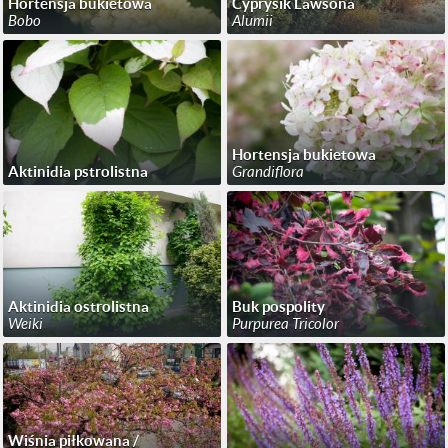
Hortensja bukietowa
Cyprysik Lawsona
Bobo
Alumii
Hortensja bukietowa
Aktinidia pstrolistna
Grandiflora
Aktinidia ostrolistna
Buk pospolity
Weiki
Purpurea Tricolor
Wiśnia piłkowana /