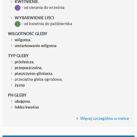
KWITNIENIE
- od sierpnia do września
WYBARWIENIE LIŚCI
- od kwietnia do października
WILGOTNOŚĆ GLEBY
wilgotna
,
umiarkowanie wilgotna
TYP GLEBY
próchnicza
,
przepuszczalna
,
piaszczysto-gliniasta
,
przeciętna gleba ogrodowa,
żyzna
PH GLEBY
obojętna
,
lekko kwaśna
Więcej szczegółów w metce