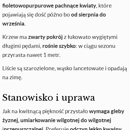
fioletowopurpurowe pachnące kwiaty
, które
pojawiają się dość późno bo
od sierpnia do
września
.
Krzew ma
zwarty pokrój
z łukowato wygiętymi
długimi pędami,
rośnie szybko
: w ciągu sezonu
przyrasta nawet 1 metr.
Liście są szarozielone, wąsko lancetowate i opadają
na zimę.
Stanowisko i uprawa
Jak na kwitnącą piękność przystało
wymaga gleby
żyznej, umiarkowanie wilgotnej do wilgotnej
i
przepuszczalnej
. Preferuje
odczyn lekko kwaśny