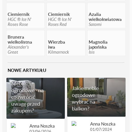
Ciemiernik
Ciemiernik
Azalia
HGC ® Ice N'
HGC ® Ice N'
wielkokwiatowa
Roses Rose
Roses Red
Satomi
Brunera
wielkolistna
Wierzba
Magnolia
Alexander's
iwa
japońska
Great
Kilmarnock
Isis
NOWE ARTYKUŁU
Meble
Jakie meble
ogrodowe - na
ogrodowe
co zwrócić
wybrać na
uwagę przed
balkon?
zakupem?
Anna Noszka
Anna Noszka
01/07/2024
03/06/2026