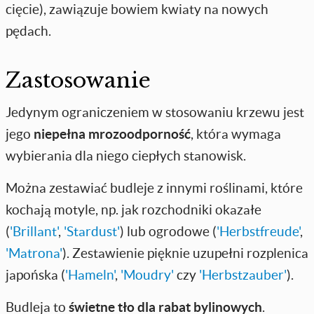
cięcie), zawiązuje bowiem kwiaty na nowych
pędach.
Zastosowanie
Jedynym ograniczeniem w stosowaniu krzewu jest
jego
niepełna mrozoodporność
, która wymaga
wybierania dla niego ciepłych stanowisk.
Można zestawiać budleje z innymi roślinami, które
kochają motyle, np. jak rozchodniki okazałe
(
'Brillant'
,
'Stardust'
) lub ogrodowe (
'Herbstfreude'
,
'Matrona'
). Zestawienie pięknie uzupełni rozplenica
japońska (
'Hameln'
,
'Moudry'
czy
'Herbstzauber'
).
Budleja to
świetne tło dla rabat bylinowych
.