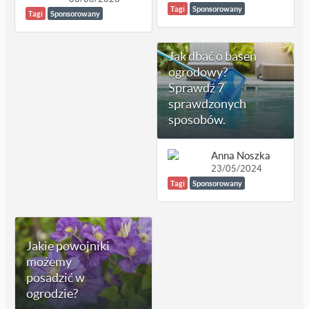
Tagi
Sponsorowany
Tagi
Sponsorowany
Jak dbać o basen
ogrodowy?
Sprawdź 7
sprawdzonych
sposobów.
Anna Noszka
23/05/2024
Tagi
Sponsorowany
Jakie powojniki
możemy
posadzić w
ogrodzie?