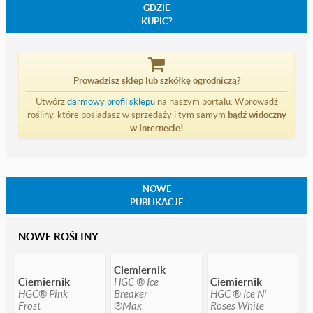
GDZIE
KUPIĆ?
Prowadzisz sklep lub szkółkę ogrodniczą?
Utwórz
darmowy profil sklepu
na naszym portalu. Wprowadź
rośliny, które posiadasz w sprzedaży i tym samym
bądź widoczny
w Internecie!
NOWE
PUBLIKACJE
NOWE ROŚLINY
Ciemiernik
Ciemiernik
HGC ® Ice
Ciemiernik
HGC® Pink
Breaker
HGC ® Ice N'
Frost
®Max
Roses White