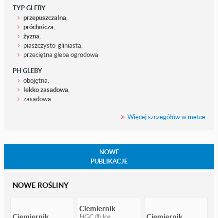
TYP GLEBY
przepuszczalna
,
próchnicza
,
żyzna
,
piaszczysto-gliniasta,
przeciętna gleba ogrodowa
PH GLEBY
obojętna,
lekko zasadowa
,
zasadowa
Więcej szczegółów w metce
NOWE
PUBLIKACJE
NOWE ROŚLINY
Ciemiernik
Ciemiernik
HGC ® Ice
Ciemiernik