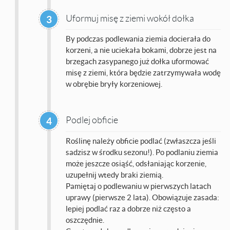
Uformuj misę z ziemi wokół dołka
3
By podczas podlewania ziemia docierała do
korzeni, a nie uciekała bokami, dobrze jest na
brzegach zasypanego już dołka uformować
misę z ziemi, która będzie zatrzymywała wodę
w obrębie bryły korzeniowej.
Podlej obficie
4
Roślinę należy obficie podlać (zwłaszcza jeśli
sadzisz w środku sezonu!). Po podlaniu ziemia
może jeszcze osiąść, odsłaniając korzenie,
uzupełnij wtedy braki ziemią.
Pamiętaj o podlewaniu w pierwszych latach
uprawy (pierwsze 2 lata). Obowiązuje zasada:
lepiej podlać raz a dobrze niż często a
oszczędnie.