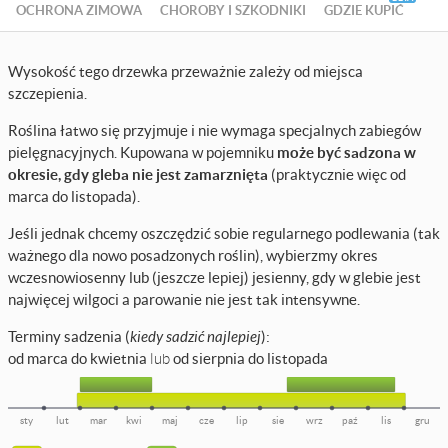
OCHRONA ZIMOWA
CHOROBY I SZKODNIKI
GDZIE KUPIĆ
Wysokość tego drzewka przeważnie zależy od miejsca
szczepienia.
Roślina łatwo się przyjmuje i nie wymaga specjalnych zabiegów
pielęgnacyjnych. Kupowana w pojemniku
może być sadzona w
okresie, gdy gleba nie jest zamarznięta
(praktycznie więc od
marca do listopada).
Jeśli jednak chcemy oszczędzić sobie regularnego podlewania (tak
ważnego dla nowo posadzonych roślin), wybierzmy okres
wczesnowiosenny lub (jeszcze lepiej) jesienny, gdy w glebie jest
najwięcej wilgoci a parowanie nie jest tak intensywne.
Terminy sadzenia (
kiedy sadzić najlepiej
):
od marca do kwietnia
lub
od sierpnia do listopada
sty
lut
mar
kwi
maj
cze
lip
sie
wrz
paź
lis
gru