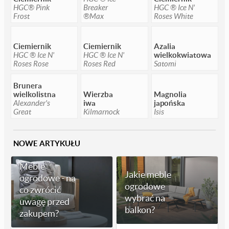
HGC® Pink
Breaker
HGC ® Ice N'
Frost
®Max
Roses White
Ciemiernik
Ciemiernik
Azalia
HGC ® Ice N'
HGC ® Ice N'
wielkokwiatowa
Roses Rose
Roses Red
Satomi
Brunera
wielkolistna
Wierzba
Magnolia
Alexander's
iwa
japońska
Great
Kilmarnock
Isis
NOWE ARTYKUŁU
Meble
Jakie meble
ogrodowe - na
ogrodowe
co zwrócić
wybrać na
uwagę przed
balkon?
zakupem?