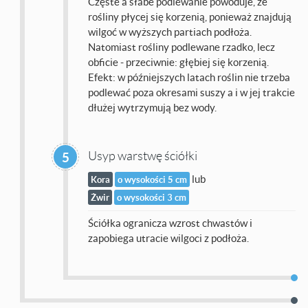
Częste a słabe podlewanie powoduje, że
rośliny płycej się korzenią, ponieważ znajdują
wilgoć w wyższych partiach podłoża.
Natomiast rośliny podlewane rzadko, lecz
obficie - przeciwnie: głębiej się korzenią.
Efekt: w późniejszych latach roślin nie trzeba
podlewać poza okresami suszy a i w jej trakcie
dłużej wytrzymują bez wody.
Usyp warstwę ściółki
5
lub
Kora
o wysokości 5 cm
Żwir
o wysokości 3 cm
Ściółka ogranicza wzrost chwastów i
zapobiega utracie wilgoci z podłoża.