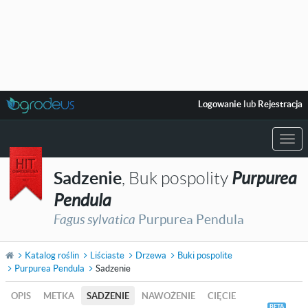
Logowanie
lub
Rejestracja
Togg
navi
Sadzenie
, Buk pospolity
Purpurea
Pendula
Fagus sylvatica
Purpurea Pendula
Katalog roślin
Liściaste
Drzewa
Buki pospolite
Purpurea Pendula
Sadzenie
OPIS
METKA
SADZENIE
NAWOŻENIE
CIĘCIE