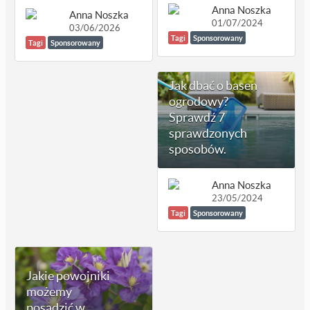
Anna Noszka
Anna Noszka
01/07/2024
03/06/2026
Tagi
Sponsorowany
Tagi
Sponsorowany
Jak dbać o basen
ogrodowy?
Sprawdź 7
sprawdzonych
sposobów.
Anna Noszka
23/05/2024
Tagi
Sponsorowany
Jakie powojniki
możemy
posadzić w