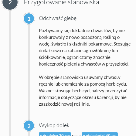
Przygotowanie stanowiska
2
Odchwaść glebę
1
Pozbywamy się dokładnie chwastów, by nie
konkurowały z nowo posadzoną rośliną o
wodę, światło i składniki pokarmowe. Stosując
dodatkowo na rabacie agrowłókninę lub
ściółkowanie, ograniczamy znacznie
konieczność pielenia chwastów w przyszłości.
W obrębie stanowiska usuwamy chwasty
ręcznie lub chemicznie za pomocą herbicydu.
Ważne: stosując herbicyd, należy przeczytać
informacje dotyczące okresu karencji, by nie
zaszkodzić nowej roślinie.
Wykop dołek
2
oraz
o średnicy 30 cm
o głębokości 40 cm