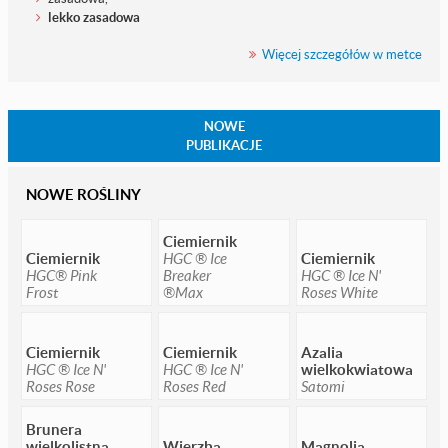
lekko zasadowa
Więcej szczegółów w metce
NOWE
PUBLIKACJE
NOWE ROŚLINY
Ciemiernik
Ciemiernik
HGC ® Ice
Ciemiernik
HGC® Pink
Breaker
HGC ® Ice N'
Frost
®Max
Roses White
Ciemiernik
Ciemiernik
Azalia
HGC ® Ice N'
HGC ® Ice N'
wielkokwiatowa
Roses Rose
Roses Red
Satomi
Brunera
wielkolistna
Wierzba
Magnolia