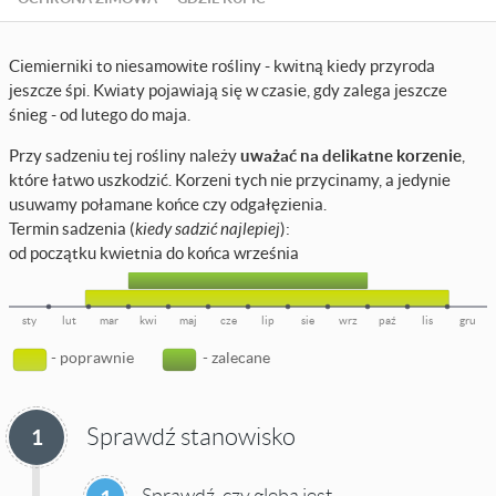
Ciemierniki to niesamowite rośliny - kwitną kiedy przyroda
jeszcze śpi. Kwiaty pojawiają się w czasie, gdy zalega jeszcze
śnieg - od lutego do maja.
Przy sadzeniu tej rośliny należy
uważać na delikatne korzenie
,
które łatwo uszkodzić. Korzeni tych nie przycinamy, a jedynie
usuwamy połamane końce czy odgałęzienia.
Termin sadzenia (
kiedy sadzić najlepiej
):
od początku kwietnia do końca września
sty
lut
mar
kwi
maj
cze
lip
sie
wrz
paź
lis
gru
- poprawnie
- zalecane
Sprawdź stanowisko
1
Sprawdź, czy gleba jest