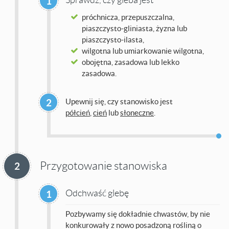
1
próchnicza, przepuszczalna,
piaszczysto-gliniasta, żyzna lub
piaszczysto-ilasta,
wilgotna lub umiarkowanie wilgotna,
obojętna, zasadowa lub lekko
zasadowa.
2
Upewnij się, czy stanowisko jest
półcień
,
cień
lub
słoneczne
.
Przygotowanie stanowiska
2
Odchwaść glebę
1
Pozbywamy się dokładnie chwastów, by nie
konkurowały z nowo posadzoną rośliną o