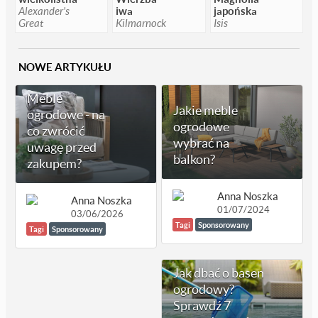
Alexander's
iwa
japońska
Great
Kilmarnock
Isis
NOWE ARTYKUŁU
Meble
Jakie meble
ogrodowe - na
ogrodowe
co zwrócić
wybrać na
uwagę przed
balkon?
zakupem?
Anna Noszka
Anna Noszka
01/07/2024
03/06/2026
Tagi
Sponsorowany
Tagi
Sponsorowany
Jak dbać o basen
ogrodowy?
Sprawdź 7