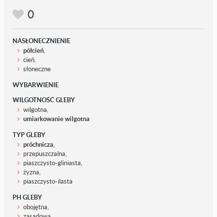
0
NASŁONECZNIENIE
półcień
,
cień,
słoneczne
WYBARWIENIE
WILGOTNOŚĆ GLEBY
wilgotna,
umiarkowanie wilgotna
TYP GLEBY
próchnicza
,
przepuszczalna,
piaszczysto-gliniasta,
żyzna,
piaszczysto-ilasta
PH GLEBY
obojętna,
zasadowa,