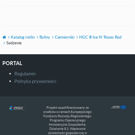
Katalog roślin
Byliny
Ciemierniki
HGC ® Ice N' Roses Red
Sadzenie
PORTAL
Regulamin
Polityka prywatności
Projekt współfinansowany ze
środków w ramach Europejskiego
Funduszu Rozwoju Regionalnego.
Programu Operacyjnego
Innowacyjna Gospodarka.
Działanie 8.1:
Wspieranie
działalności gospodarczej w