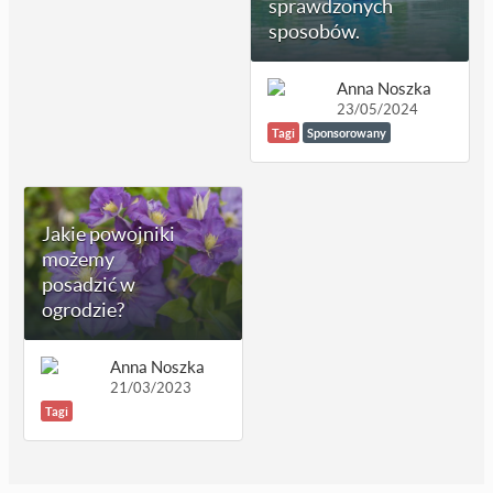
sprawdzonych
sposobów.
Anna Noszka
23/05/2024
Tagi
Sponsorowany
Jakie powojniki
możemy
posadzić w
ogrodzie?
Anna Noszka
21/03/2023
Tagi