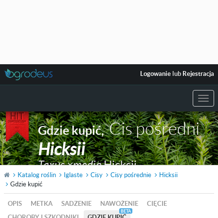
Logowanie
lub
Rejestracja
Togg
navi
Cis pośredni
Gdzie kupić
,
Hicksii
Taxus ×media
Hicksii
Katalog roślin
Iglaste
Cisy
Cisy pośrednie
Hicksii
Gdzie kupić
OPIS
METKA
SADZENIE
NAWOŻENIE
CIĘCIE
CHOROBY I SZKODNIKI
GDZIE KUPIĆ