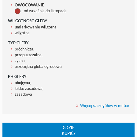
OWOCOWANIE
- od września do listopada
WILGOTNOŚĆ GLEBY
umiarkowanie wilgotna
,
wilgotna
TYP GLEBY
próchnicza,
przepuszczalna
,
żyzna,
przeciętna gleba ogrodowa
PH GLEBY
obojętna
,
lekko zasadowa,
zasadowa
Więcej szczegółów w metce
GDZIE
KUPIĆ?