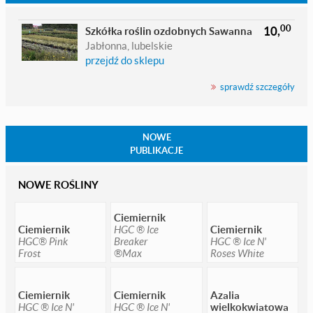
00
10,
Szkółka roślin ozdobnych Sawanna
Jabłonna, lubelskie
przejdź do sklepu
sprawdź szczegóły
NOWE
PUBLIKACJE
NOWE ROŚLINY
Ciemiernik
Ciemiernik
HGC ® Ice
Ciemiernik
HGC® Pink
Breaker
HGC ® Ice N'
Frost
®Max
Roses White
Ciemiernik
Ciemiernik
Azalia
HGC ® Ice N'
HGC ® Ice N'
wielkokwiatowa