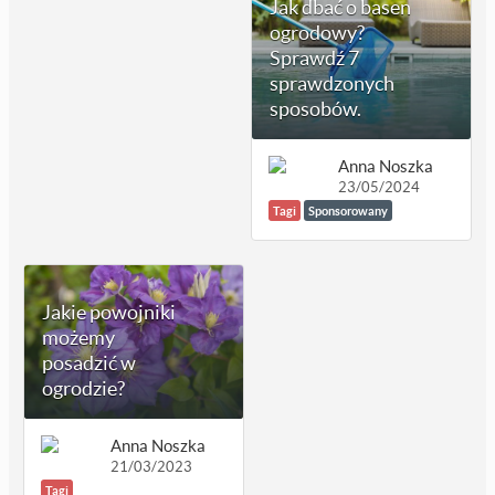
Jak dbać o basen
ogrodowy?
Sprawdź 7
sprawdzonych
sposobów.
Anna Noszka
23/05/2024
Tagi
Sponsorowany
Jakie powojniki
możemy
posadzić w
ogrodzie?
Anna Noszka
21/03/2023
Tagi