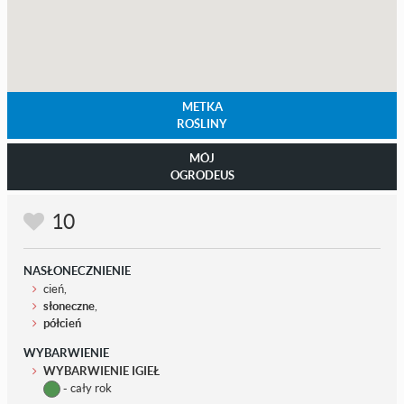
METKA
ROŚLINY
MÓJ
OGRODEUS
10
NASŁONECZNIENIE
cień,
słoneczne
,
półcień
WYBARWIENIE
WYBARWIENIE IGIEŁ
- cały rok