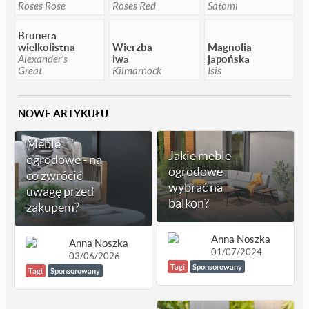
Roses Rose
Roses Red
Satomi
Brunera
wielkolistna
Wierzba
Magnolia
Alexander's
iwa
japońska
Great
Kilmarnock
Isis
NOWE ARTYKUŁU
Meble
Jakie meble
ogrodowe - na
ogrodowe
co zwrócić
wybrać na
uwagę przed
balkon?
zakupem?
Anna Noszka
Anna Noszka
01/07/2024
03/06/2026
Tagi
Sponsorowany
Tagi
Sponsorowany