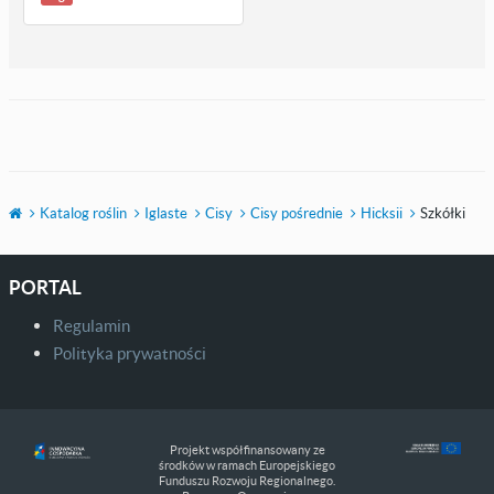
Katalog roślin
Iglaste
Cisy
Cisy pośrednie
Hicksii
Szkółki
PORTAL
Regulamin
Polityka prywatności
Projekt współfinansowany ze
środków w ramach Europejskiego
Funduszu Rozwoju Regionalnego.