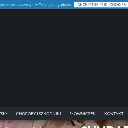
ookies przechowywanym w Twojej przeglądarce.
AKCEPTUJĘ PLIKI COOKIES
SŁY
CHOROBY I SZKODNIKI
SŁOWNICZEK
KONTAKT