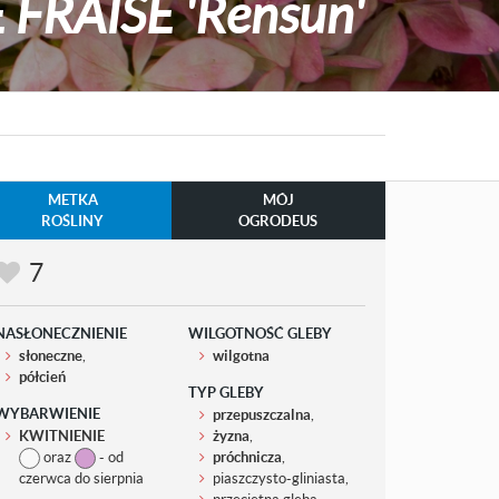
FRAISE 'Rensun'
METKA
MÓJ
ROŚLINY
OGRODEUS
7
NASŁONECZNIENIE
WILGOTNOŚĆ GLEBY
słoneczne
,
wilgotna
półcień
TYP GLEBY
WYBARWIENIE
przepuszczalna
,
KWITNIENIE
żyzna
,
oraz
- od
próchnicza
,
czerwca do sierpnia
piaszczysto-gliniasta,
przeciętna gleba