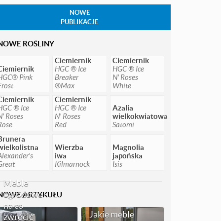
NOWE
PUBLIKACJE
NOWE ROŚLINY
Ciemiernik
Ciemiernik
Ciemiernik
HGC ® Ice
HGC ® Ice
HGC® Pink
Breaker
N' Roses
Frost
®Max
White
Ciemiernik
Ciemiernik
HGC ® Ice
HGC ® Ice
Azalia
N' Roses
N' Roses
wielkokwiatowa
Rose
Red
Satomi
Brunera
wielkolistna
Wierzba
Magnolia
Alexander's
iwa
japońska
Great
Kilmarnock
Isis
Meble
ogrodowe -
NOWE ARTYKUŁU
na co
Jakie meble
zwrócić