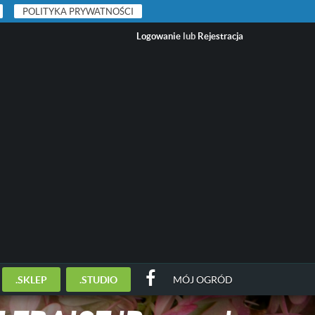
POLITYKA PRYWATNOŚCI
Logowanie
lub
Rejestracja
.SKLEP
.STUDIO
MÓJ OGRÓD