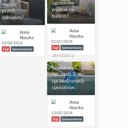
ogrodowe
uwagę
wybrać na
przed
balkon?
zakupem?
Anna
Anna
Noszka
Noszka
01/07/2024
03/06/2026
Tagi
Sponsorowany
Tagi
Sponsorowany
Jak dbać o
basen
ogrodowy?
Sprawdź 7
sprawdzonych
sposobów.
Anna
Noszka
23/05/2024
Tagi
Sponsorowany