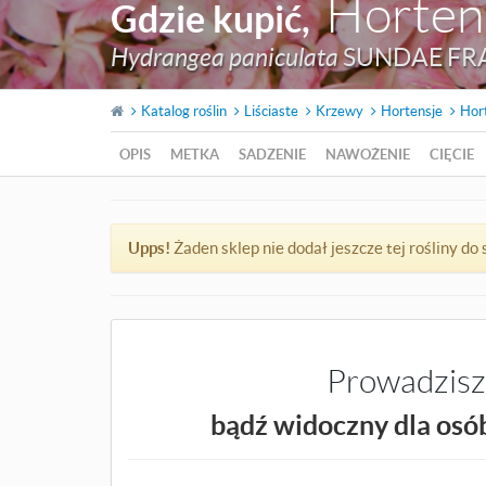
Horten
Gdzie kupić
,
Hydrangea paniculata
SUNDAE FRAI
Katalog roślin
Liściaste
Krzewy
Hortensje
Hor
OPIS
METKA
SADZENIE
NAWOŻENIE
CIĘCIE
Upps!
Żaden sklep nie dodał jeszcze tej rośliny d
Prowadzisz 
bądź widoczny dla osób,