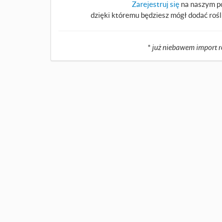
Zarejestruj się
na naszym po
dzięki któremu będziesz mógł dodać rośli
*
już niebawem import r