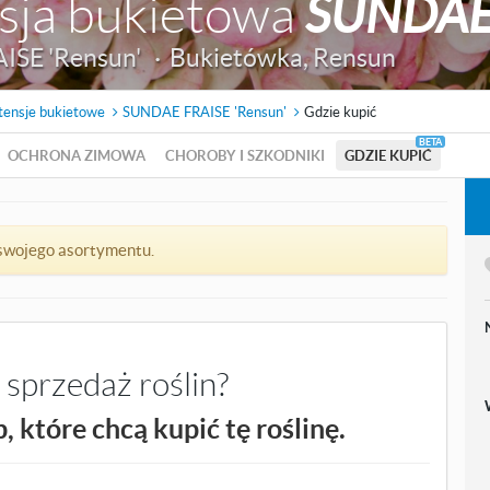
sja bukietowa
SUNDAE 
SE 'Rensun' ·
Bukietówka
,
Rensun
tensje bukietowe
SUNDAE FRAISE 'Rensun'
Gdzie kupić
OCHRONA ZIMOWA
CHOROBY I SZKODNIKI
GDZIE KUPIĆ
o swojego asortymentu.
sprzedaż roślin?
 które chcą kupić tę roślinę.