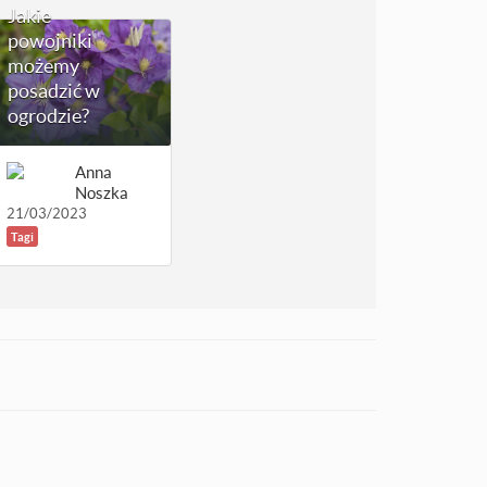
Jakie
powojniki
możemy
posadzić w
ogrodzie?
Anna
Noszka
21/03/2023
Tagi