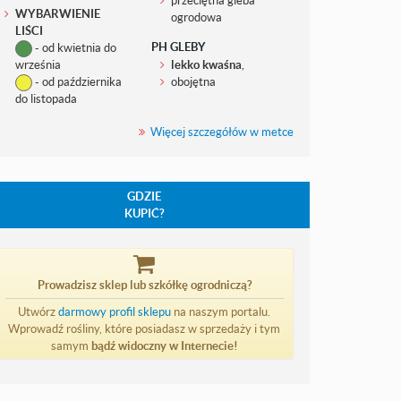
WYBARWIENIE
ogrodowa
LIŚCI
PH GLEBY
- od kwietnia do
września
lekko kwaśna
,
- od października
obojętna
do listopada
Więcej szczegółów w metce
GDZIE
KUPIĆ?
Prowadzisz sklep lub szkółkę ogrodniczą?
Utwórz
darmowy profil sklepu
na naszym portalu.
Wprowadź rośliny, które posiadasz w sprzedaży i tym
samym
bądź widoczny w Internecie!