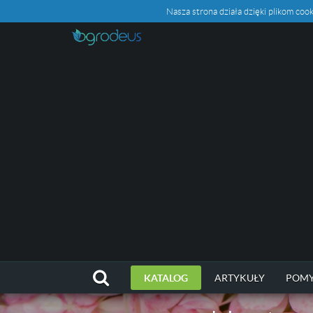
Nasza strona działa dzięki plikom c
KATALOG
ARTYKUŁY
POMY