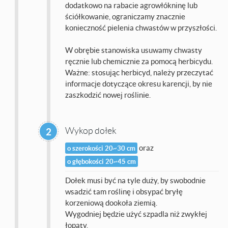
dodatkowo na rabacie agrowłókninę lub
ściółkowanie, ograniczamy znacznie
konieczność pielenia chwastów w przyszłości.
W obrębie stanowiska usuwamy chwasty
ręcznie lub chemicznie za pomocą herbicydu.
Ważne: stosując herbicyd, należy przeczytać
informacje dotyczące okresu karencji, by nie
zaszkodzić nowej roślinie.
Wykop dołek
2
oraz
o szerokości 20~30 cm
o głębokości 20~45 cm
Dołek musi być na tyle duży, by swobodnie
wsadzić tam roślinę i obsypać bryłę
korzeniową dookoła ziemią.
Wygodniej będzie użyć szpadla niż zwykłej
łopaty.