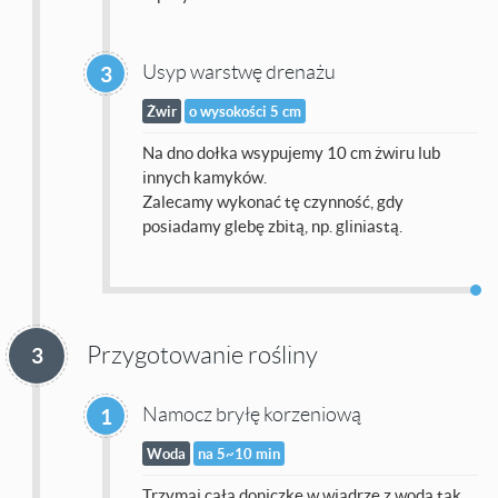
Usyp warstwę drenażu
3
Żwir
o wysokości 5 cm
Na dno dołka wsypujemy 10 cm żwiru lub
innych kamyków.
Zalecamy wykonać tę czynność, gdy
posiadamy glebę zbitą, np. gliniastą.
Przygotowanie rośliny
3
Namocz bryłę korzeniową
1
Woda
na 5~10 min
Trzymaj całą doniczkę w wiadrze z wodą tak