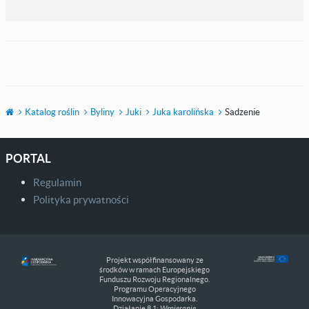
Katalog roślin
Byliny
Juki
Juka karolińska
Sadzenie
PORTAL
Regulamin
Polityka prywatności
Projekt współfinansowany ze
środków w ramach Europejskiego
Funduszu Rozwoju Regionalnego.
Programu Operacyjnego
Innowacyjna Gospodarka.
Działanie 8.1:
Wspieranie