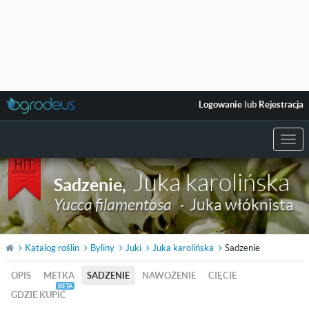
Logowanie
lub
Rejestracja
Togg
navi
Juka karolińska
Sadzenie
,
Yucca filamentosa
·
Juka włóknista
Katalog roślin
Byliny
Juki
Juka karolińska
Sadzenie
OPIS
METKA
SADZENIE
NAWOŻENIE
CIĘCIE
GDZIE KUPIĆ