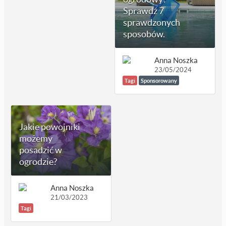
Sprawdź 7
sprawdzonych
sposobów.
Anna Noszka
23/05/2024
Tagi
Sponsorowany
Jakie powojniki
możemy
posadzić w
ogrodzie?
Anna Noszka
21/03/2023
Tagi