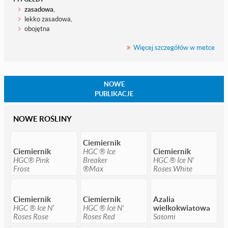
zasadowa
,
lekko zasadowa,
obojętna
Więcej szczegółów w metce
NOWE
PUBLIKACJE
NOWE ROŚLINY
Ciemiernik
Ciemiernik
HGC ® Ice
Ciemiernik
HGC® Pink
Breaker
HGC ® Ice N'
Frost
®Max
Roses White
Ciemiernik
Ciemiernik
Azalia
HGC ® Ice N'
HGC ® Ice N'
wielkokwiatowa
Roses Rose
Roses Red
Satomi