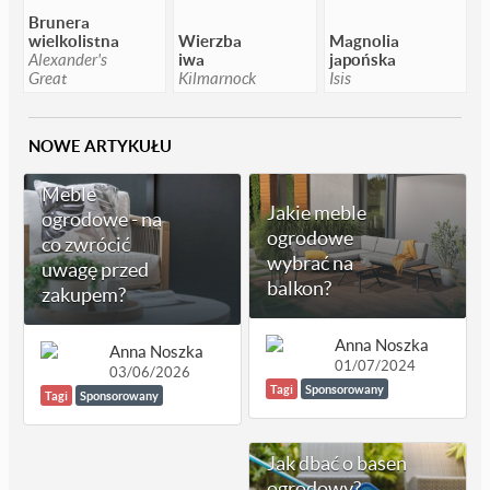
Brunera
wielkolistna
Wierzba
Magnolia
Alexander's
iwa
japońska
Great
Kilmarnock
Isis
NOWE ARTYKUŁU
Meble
Jakie meble
ogrodowe - na
ogrodowe
co zwrócić
wybrać na
uwagę przed
balkon?
zakupem?
Anna Noszka
Anna Noszka
01/07/2024
03/06/2026
Tagi
Sponsorowany
Tagi
Sponsorowany
Jak dbać o basen
ogrodowy?