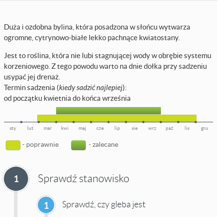
Duża i ozdobna bylina, która posadzona w słońcu wytwarza
ogromne, cytrynowo-białe lekko pachnące kwiatostany.
Jest to roślina, która nie lubi stagnującej wody w obrębie systemu
korzeniowego. Z tego powodu warto na dnie dołka przy sadzeniu
usypać jej drenaż.
Termin sadzenia (
kiedy sadzić najlepiej
):
od początku kwietnia do końca września
sty
lut
mar
kwi
maj
cze
lip
sie
wrz
paź
lis
gru
- poprawnie
- zalecane
Sprawdź stanowisko
1
Sprawdź, czy gleba jest
1