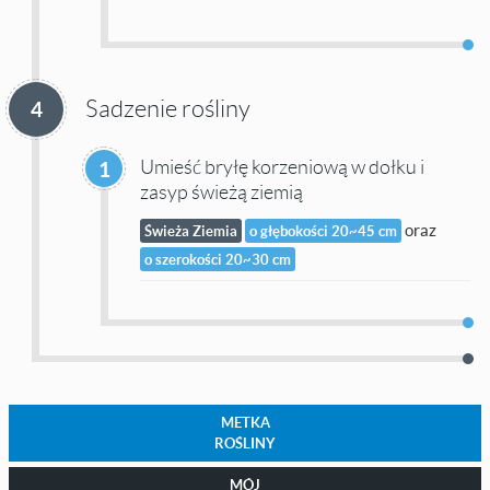
Sadzenie rośliny
4
Umieść bryłę korzeniową w dołku i
1
zasyp świeżą ziemią
oraz
Świeża Ziemia
o głębokości 20~45 cm
o szerokości 20~30 cm
METKA
ROŚLINY
MÓJ