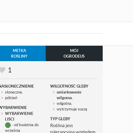
METKA
MÓJ
ROŚLINY
OGRODEUS
1
NASŁONECZNIENIE
WILGOTNOŚĆ GLEBY
słoneczne,
umiarkowanie
półcień
wilgotna
,
wilgotna,
WYBARWIENIE
wytrzymuje suszę
WYBARWIENIE
TYP GLEBY
LIŚCI
- od kwietnia do
Roślina jest
września
tolerancyjna względem