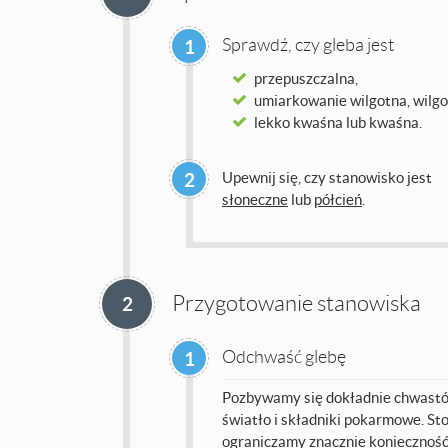
Sprawdź, czy gleba jest
1
przepuszczalna,
umiarkowanie wilgotna, wilgo
lekko kwaśna lub kwaśna.
2
Upewnij się, czy stanowisko jest
słoneczne
lub
półcień
.
Przygotowanie stanowiska
2
Odchwaść glebę
1
Pozbywamy się dokładnie chwastów
światło i składniki pokarmowe. St
ograniczamy znacznie konieczność 