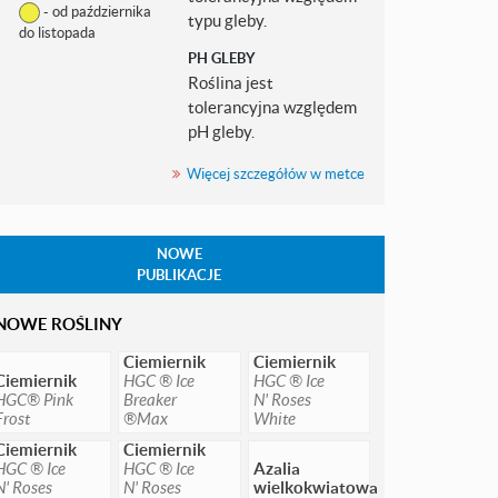
- od października
typu gleby.
do listopada
PH GLEBY
Roślina jest
tolerancyjna względem
pH gleby.
Więcej szczegółów w metce
NOWE
PUBLIKACJE
NOWE ROŚLINY
Ciemiernik
Ciemiernik
Ciemiernik
HGC ® Ice
HGC ® Ice
HGC® Pink
Breaker
N' Roses
Frost
®Max
White
Ciemiernik
Ciemiernik
HGC ® Ice
HGC ® Ice
Azalia
N' Roses
N' Roses
wielkokwiatowa