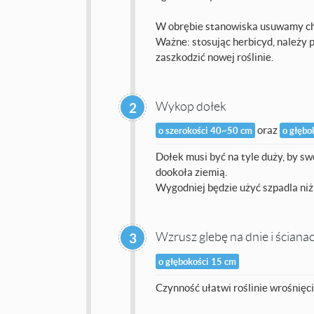
W obrębie stanowiska usuwamy chw
Ważne: stosując herbicyd, należy p
zaszkodzić nowej roślinie.
Wykop dołek
2
oraz
o szerokości 40~50 cm
o głębo
Dołek musi być na tyle duży, by s
dookoła ziemią.
Wygodniej będzie użyć szpadla niż
Wzrusz glebę na dnie i ściana
3
o głębokości 15 cm
Czynność ułatwi roślinie wrośnięci