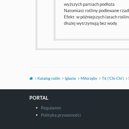
wyższych partiach podłoża.
Natomiast rośliny podlewane rzadko,
Efekt: w późniejszych latach roślin
dłużej wytrzymują bez wody.
Katalog roślin
Iglaste
Miłorzęby
Tit ('Chi-Chi')
PORTAL
Regulamin
Polityka prywatności