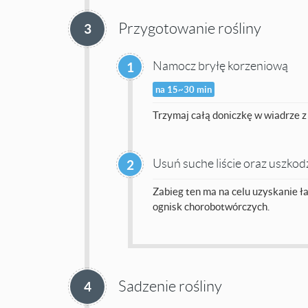
Przygotowanie rośliny
3
Namocz bryłę korzeniową
1
na 15~30 min
Trzymaj całą doniczkę w wiadrze z
Usuń suche liście oraz uszko
2
Zabieg ten ma na celu uzyskanie ł
ognisk chorobotwórczych.
Sadzenie rośliny
4