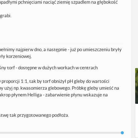
opadłymi pchnięciami naciąć ziemię szpadlem na głębokość
grabi.
łnimy najpierw dno, a następnie - już po umieszczeniu bryły
yły korzeniowej.
śny torf - dostępne w dużych workach w centrach
proporcji 1:1, tak by torf obniżył pH gleby do wartości
leby użyj np. kwasomierza glebowego. Próbkę gleby umieść na
zakrop płynem Helliga - zabarwienie płynu wskazuje na
stwę tak przygotowanego podłoża.