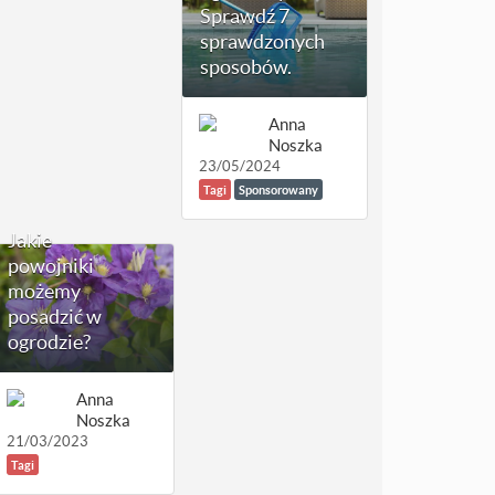
Sprawdź 7
sprawdzonych
sposobów.
Anna
Noszka
23/05/2024
Tagi
Sponsorowany
Jakie
powojniki
możemy
posadzić w
ogrodzie?
Anna
Noszka
21/03/2023
Tagi