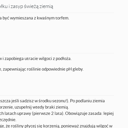
ku i zasyp świeżą ziemią
na być wymieszana z kwaśnym torfem.
i zapobiega utracie wilgoci z podłoża.
 zapewniając roślinie odpowiednie pH gleby.
szcza jeśli sadzisz w środku sezonu!). Po podlaniu ziemia
orzenie, uzupełnij wtedy braki ziemią.
h latach uprawy (pierwsze 2 lata). Obowiązuje zasada: lepiej
zczędnie.
, że rośliny płycej się korzenią, ponieważ znajdują wilgoć w