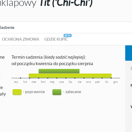
wuklapowy
Tit ('Chi-Chi')
Sadzenie
OCHRONA ZIMOWA
GDZIE KUPIĆ
jne
Termin sadzenia (
kiedy sadzić najlepiej
):
od początku kwietnia do początku sierpnia
e
sty
lut
mar
kwi
maj
cze
lip
sie
wrz
paź
lis
gru
ie
- poprawnie
- zalecane
cały