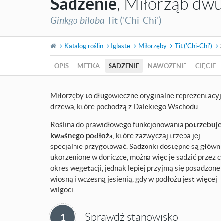
Sadzenie
, Miłorząb d
Ginkgo biloba
Tit ('Chi-Chi')
Katalog roślin
Iglaste
Miłorzęby
Tit ('Chi-Chi')
OPIS
METKA
SADZENIE
NAWOŻENIE
CIĘCIE
Miłorzęby to długowieczne oryginalne reprezentacy
drzewa, które pochodzą z Dalekiego Wschodu.
Roślina do prawidłowego funkcjonowania
potrzebuj
kwaśnego podłoża
, które zazwyczaj trzeba jej
specjalnie przygotować. Sadzonki dostępne są główn
ukorzenione w doniczce, można więc je sadzić przez 
okres wegetacji, jednak lepiej przyjmą się posadzone
wiosną i wczesną jesienią, gdy w podłożu jest więcej
wilgoci.
Sprawdź stanowisko
1