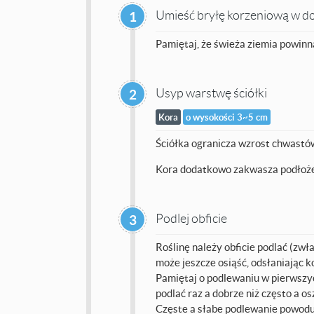
Umieść bryłę korzeniową w doł
1
Pamiętaj, że świeża ziemia powin
Usyp warstwę ściółki
2
Kora
o wysokości 3~5 cm
Ściółka ogranicza wzrost chwastów 
Kora dodatkowo zakwasza podłoże,
Podlej obficie
3
Roślinę należy obficie podlać (zwła
może jeszcze osiąść, odsłaniając k
Pamiętaj o podlewaniu w pierwszyc
podlać raz a dobrze niż często a os
Częste a słabe podlewanie powoduje