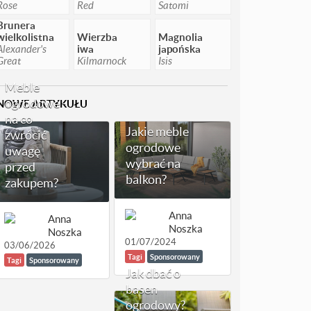
Rose
Red
Satomi
Brunera
wielkolistna
Wierzba
Magnolia
Alexander's
iwa
japońska
Great
Kilmarnock
Isis
Meble
ogrodowe -
NOWE ARTYKUŁU
na co
Jakie meble
zwrócić
ogrodowe
uwagę
wybrać na
przed
balkon?
zakupem?
Anna
Anna
Noszka
Noszka
01/07/2024
03/06/2026
Tagi
Sponsorowany
Tagi
Sponsorowany
Jak dbać o
basen
ogrodowy?