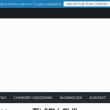
ookies przechowywanym w Twojej przeglądarce.
AKCEPTUJĘ PLIKI COOKIES
SŁY
CHOROBY I SZKODNIKI
SŁOWNICZEK
KONTAKT