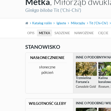
Metka
, Miłorząb dwuk
Ginkgo biloba
Tit ('Chi-Chi')
Katalog roślin
Iglaste
Miłorzęby
Tit ('Chi-Chi')
OPIS
METKA
SADZENIE
NAWOŻENIE
CIĘCIE
STANOWISKO
NASŁONECZNIENIE
INNE O PODOBNYM N
słoneczne
półcień
Trzmielina
Kalina
Fortune'a
koralow
Canadale Gold
Roseum, S
WILGOTNOŚĆ GLEBY
INNE O PODOBNEJ WI