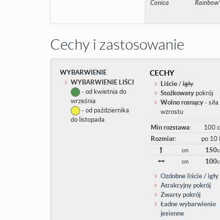
Conica
Rainbow'
Cechy i zastosowanie
WYBARWIENIE
CECHY
WYBARWIENIE LIŚCI
Liście
/
Igły
- od kwietnia do
Stożkowaty
pokrój
września
Wolno rosnący
- siła
- od października
wzrostu
do listopada
Min rozstawa:
100 
Rozmiar:
po 10 l
150
cm
100
cm
Ozdobne liście / igły
Atrakcyjny pokrój
Zwarty pokrój
Ładne wybarwienie
jesienne