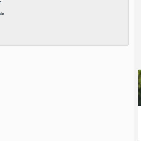
y
nie