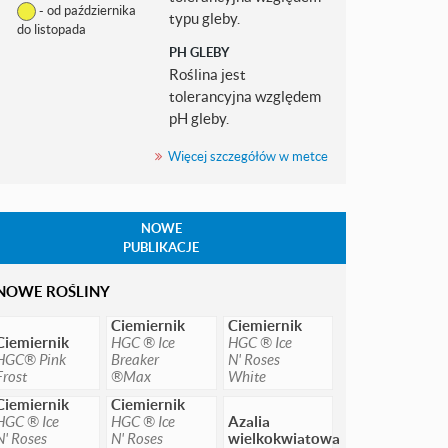
- od października
typu gleby.
do listopada
PH GLEBY
Roślina jest
tolerancyjna względem
pH gleby.
Więcej szczegółów w metce
NOWE
PUBLIKACJE
NOWE ROŚLINY
Ciemiernik
Ciemiernik
Ciemiernik
HGC ® Ice
HGC ® Ice
HGC® Pink
Breaker
N' Roses
Frost
®Max
White
Ciemiernik
Ciemiernik
HGC ® Ice
HGC ® Ice
Azalia
N' Roses
N' Roses
wielkokwiatowa