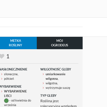
METKA
MÓJ
ROŚLINY
OGRODEUS
1
NASŁONECZNIENIE
WILGOTNOŚĆ GLEBY
słoneczne,
umiarkowanie
półcień
wilgotna
,
wilgotna,
WYBARWIENIE
wytrzymuje suszę
WYBARWIENIE
TYP GLEBY
LIŚCI
- od kwietnia do
Roślina jest
września
tolerancyjna względem