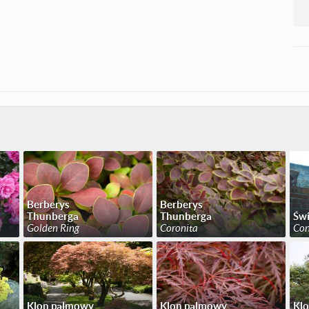
Berberys
Berberys
Thunberga
Thunberga
Świ
Golden Ring
Coronita
Con
Klon palmowy
Klon palmowy
Kl