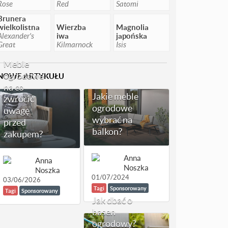
Rose
Red
Satomi
Brunera
wielkolistna
Wierzba
Magnolia
Alexander's
iwa
japońska
Great
Kilmarnock
Isis
Meble
ogrodowe -
NOWE ARTYKUŁU
na co
Jakie meble
zwrócić
ogrodowe
uwagę
wybrać na
przed
balkon?
zakupem?
Anna
Anna
Noszka
Noszka
01/07/2024
03/06/2026
Tagi
Sponsorowany
Tagi
Sponsorowany
Jak dbać o
basen
ogrodowy?