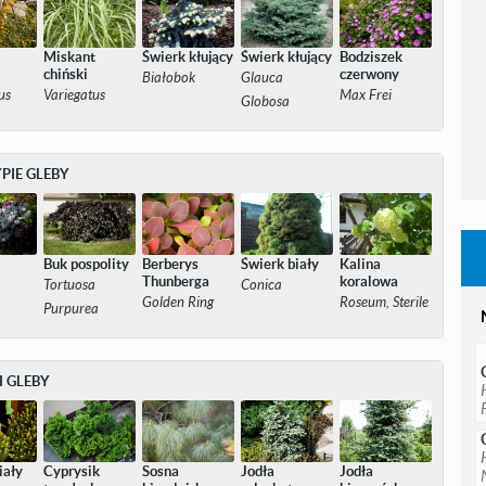
Miskant
Świerk kłujący
Świerk kłujący
Bodziszek
chiński
czerwony
Białobok
Glauca
us
Variegatus
Max Frei
Globosa
PIE GLEBY
Buk pospolity
Berberys
Świerk biały
Kalina
a
Thunberga
koralowa
Tortuosa
Conica
Golden Ring
Roseum, Sterile
Purpurea
 GLEBY
iały
Cyprysik
Sosna
Jodła
Jodła