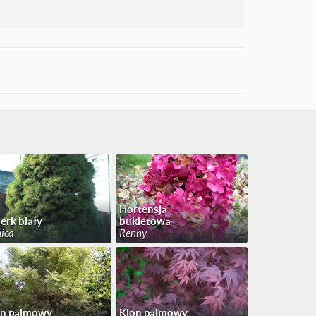
Hortensja
erk biały
bukietowa
ica
Renhy
on palmowy
Klon palmowy