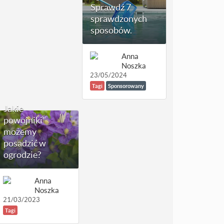
Sprawdź 7
sprawdzonych
sposobów.
Anna
Noszka
23/05/2024
Tagi
Sponsorowany
Jakie
powojniki
możemy
posadzić w
ogrodzie?
Anna
Noszka
21/03/2023
Tagi