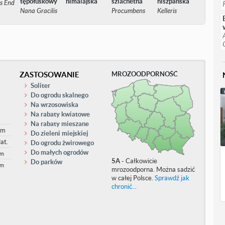
tępołuskowy
himalajska
szlachetna
hiszpańska
s End
Nana Gracilis
Procumbens
Kelleris
ZASTOSOWANIE
MROZOODPORNOŚĆ
Soliter
Do ogrodu skalnego
Na wrzosowiska
Na rabaty kwiatowe
Na rabaty mieszane
cm
Do zieleni miejskiej
at.
Do ogrodu żwirowego
Do małych ogrodów
cm
5A
- Całkowicie
Do parków
cm
mrozoodporna. Można sadzić
w całej Polsce.
Sprawdź jak
chronić...