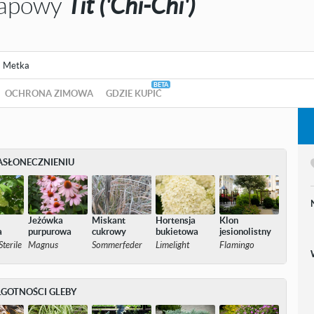
lapowy
Tit ('Chi-Chi')
Metka
OCHRONA ZIMOWA
GDZIE KUPIĆ
ASŁONECZNIENIU
Jeżówka
Miskant
Hortensja
Klon
a
purpurowa
cukrowy
bukietowa
jesionolistny
terile
Magnus
Sommerfeder
Limelight
Flamingo
LGOTNOŚCI GLEBY