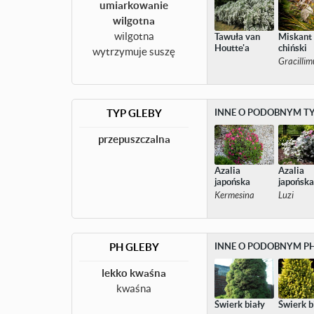
umiarkowanie
wilgotna
wilgotna
Tawuła van
Miskant
Houtte'a
chiński
wytrzymuje suszę
Gracillim
TYP GLEBY
INNE O PODOBNYM TY
przepuszczalna
Azalia
Azalia
japońska
japońsk
Kermesina
Luzi
PH GLEBY
INNE O PODOBNYM PH
lekko kwaśna
kwaśna
Świerk biały
Świerk b