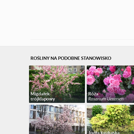
ROŚLINY NA PODOBNE STANOWISKO
Migdałek
Róża
trójklapowy
Rosarium Uetersen
Jodła kaukaska