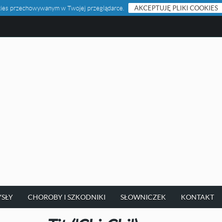
ookies przechowywanym w Twojej przeglądarce.
AKCEPTUJĘ PLIKI COOKIES
SŁY
CHOROBY I SZKODNIKI
SŁOWNICZEK
KONTAKT