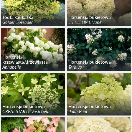
Jodła kaukaska
Hortensja bukietowa
Golden Spreader
LITTLE LIME 'Jane'
Hortensja
krzewiasta/drzewiasta
Hortensja bukietowa
Annabelle
Tardiva
Hortensja bukietowa
Hortensja bukietowa
GREAT STAR Le Vasterival
Polar Bear