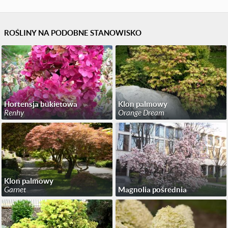
ROŚLINY NA PODOBNE STANOWISKO
Hortensja bukietowa
Klon palmowy
Renhy
Orange Dream
Klon palmowy
Garnet
Magnolia pośrednia