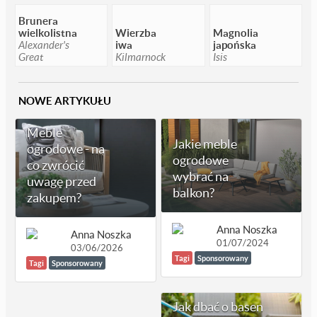
Brunera
wielkolistna
Wierzba
Magnolia
Alexander's
iwa
japońska
Great
Kilmarnock
Isis
NOWE ARTYKUŁU
Meble
Jakie meble
ogrodowe - na
ogrodowe
co zwrócić
wybrać na
uwagę przed
balkon?
zakupem?
Anna Noszka
Anna Noszka
01/07/2024
03/06/2026
Tagi
Sponsorowany
Tagi
Sponsorowany
Jak dbać o basen