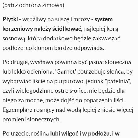
(patrz ochrona zimowa).
Płytki
- wrażliwy na suszę i mrozy -
system
korzeniowy należy ściółkować
, najlepiej korą
sosnową, która dodatkowo będzie zakwaszać
podłoże, co klonom bardzo odpowiada.
Po drugie, wystawa powinna być jasna: słoneczna
lub lekko ocieniona. 'Garnet' potrzebuje słońca, by
wybarwiać liście na purpurowo, jednak "patelnia",
czyli wielogodzinne ostre słońce, nie będzie dla
niego za mocne, może dojść do poparzenia liści.
Egzemplarz rosnący nad wodą lepiej zniesie więcej
promieni słonecznych.
Po trzecie, roślina
lubi
wilgoć i w podłożu, i w