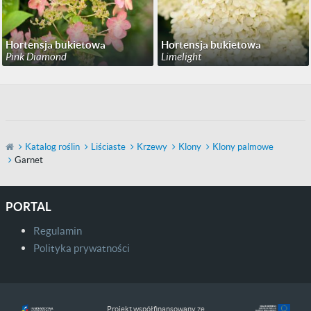
Hortensja bukietowa
Hortensja bukietowa
Pink Diamond
Limelight
Katalog roślin
Liściaste
Krzewy
Klony
Klony palmowe
Garnet
PORTAL
Regulamin
Polityka prywatności
Projekt współfinansowany ze