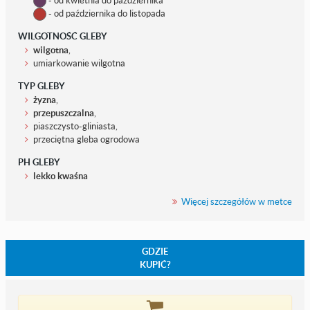
- od kwietnia do października
- od października do listopada
WILGOTNOŚĆ GLEBY
wilgotna
,
umiarkowanie wilgotna
TYP GLEBY
żyzna
,
przepuszczalna
,
piaszczysto-gliniasta,
przeciętna gleba ogrodowa
PH GLEBY
lekko kwaśna
Więcej szczegółów w metce
GDZIE
KUPIĆ?