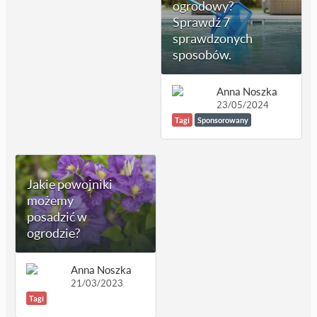
ogrodowy?
Sprawdź 7
sprawdzonych
sposobów.
Anna Noszka
23/05/2024
Tagi
Sponsorowany
Jakie powojniki
możemy
posadzić w
ogrodzie?
Anna Noszka
21/03/2023
Tagi