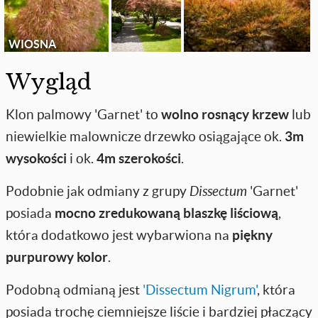
WIOSNA
Wygląd
Klon palmowy 'Garnet' to
wolno rosnący krzew
lub
niewielkie malownicze drzewko osiągające ok.
3m
wysokości
i ok.
4m szerokości
.
Podobnie jak odmiany z grupy
Dissectum
'Garnet'
posiada
mocno zredukowaną blaszkę liściową
,
która dodatkowo jest wybarwiona na
piękny
purpurowy kolor
.
Podobną odmianą jest
'Dissectum Nigrum'
, która
posiada trochę ciemniejsze liście i bardziej płaczący