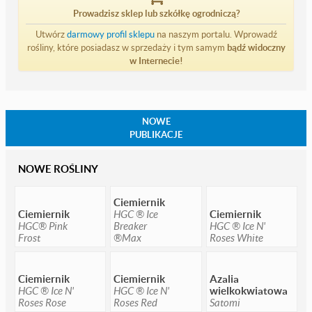
Prowadzisz sklep lub szkółkę ogrodniczą?
Utwórz
darmowy profil sklepu
na naszym portalu. Wprowadź
rośliny, które posiadasz w sprzedaży i tym samym
bądź widoczny
w Internecie!
NOWE
PUBLIKACJE
NOWE ROŚLINY
Ciemiernik
Ciemiernik
HGC ® Ice
Ciemiernik
HGC® Pink
Breaker
HGC ® Ice N'
Frost
®Max
Roses White
Ciemiernik
Ciemiernik
Azalia
HGC ® Ice N'
HGC ® Ice N'
wielkokwiatowa
Roses Rose
Roses Red
Satomi