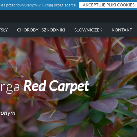
ookies przechowywanym w Twojej przeglądarce.
AKCEPTUJĘ PLIKI COOKIES
SŁY
CHOROBY I SZKODNIKI
SŁOWNICZEK
KONTAKT
erga
Red Carpet
wonym