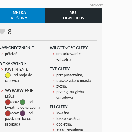
REKLAMA
METKA
MÓJ
ROŚLINY
OGRODEUS
8
NASŁONECZNIENIE
WILGOTNOŚĆ GLEBY
półcień
umiarkowanie
wilgotna
WYBARWIENIE
TYP GLEBY
KWITNIENIE
- od maja do
przepuszczalna
,
czerwca
piaszczysto-gliniasta,
żyzna,
WYBARWIENIE
przeciętna gleba
LIŚCI
ogrodowa
oraz
- od
PH GLEBY
kwietnia do września
oraz
- od
kwaśna,
października do
lekko kwaśna
,
listopada
obojętna,
lekko zasadowa