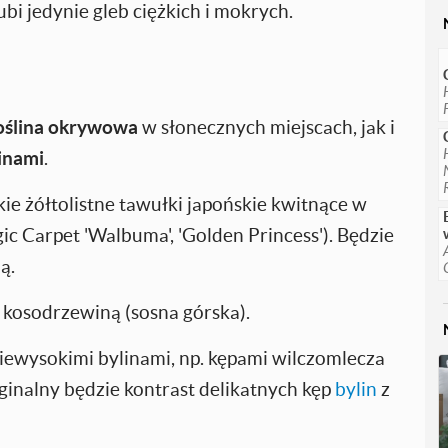
ubi jedynie gleb ciężkich i mokrych.
oślina okrywowa
w słonecznych miejscach, jak i
inami
.
e żółtolistne tawułki japońskie kwitnące w
c Carpet 'Walbuma', 'Golden Princess'). Będzie
ą.
 kosodrzewiną (sosna górska).
iewysokimi bylinami, np. kępami wilczomlecza
inalny będzie kontrast delikatnych kęp
bylin
z