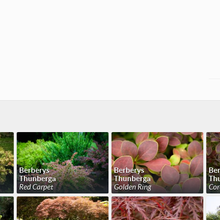
Berberys
Berberys
Ber
Thunberga
Thunberga
Th
Red Carpet
Golden Ring
Cor