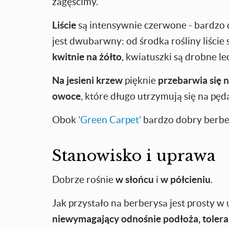
zagęścimy.
Liście
są intensywnie czerwone - bardzo 
jest dwubarwny: od środka rośliny liście
kwitnie na żółto
, kwiatuszki są drobne lec
Na jesieni krzew
pięknie
przebarwia się 
owoce
, które długo utrzymują się na pęd
Obok
'Green Carpet'
bardzo dobry berbe
Stanowisko i uprawa
Dobrze rośnie
w słońcu
i
w półcieniu
.
Jak przystało na berberysa jest prosty w
niewymagający odnośnie podłoża, tolera