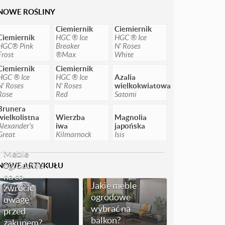
NOWE ROŚLINY
Ciemiernik
Ciemiernik
Ciemiernik
HGC ® Ice
HGC ® Ice
HGC® Pink
Breaker
N' Roses
Frost
®Max
White
Ciemiernik
Ciemiernik
HGC ® Ice
HGC ® Ice
Azalia
N' Roses
N' Roses
wielkokwiatowa
Rose
Red
Satomi
Brunera
wielkolistna
Wierzba
Magnolia
Alexander's
iwa
japońska
Great
Kilmarnock
Isis
Meble
ogrodowe -
NOWE ARTYKUŁU
na co
Jakie meble
zwrócić
ogrodowe
uwagę
wybrać na
przed
balkon?
zakupem?