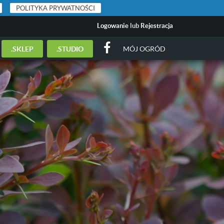
POLITYKA PRYWATNOŚCI
Logowanie
lub
Rejestracja
.SKLEP
.STUDIO
MÓJ OGRÓD