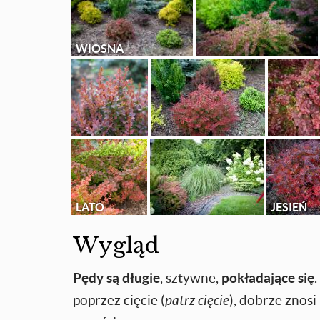
WIOSNA
LATO
JESIEŃ
Wygląd
Pędy są długie
, sztywne,
pokładające się
poprzez cięcie (
patrz cięcie
), dobrze znos