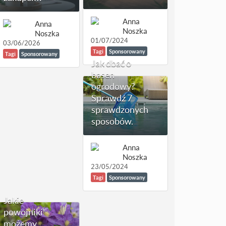
Anna
Anna
Noszka
Noszka
01/07/2024
03/06/2026
Tagi
Sponsorowany
Tagi
Sponsorowany
Jak dbać o
basen
ogrodowy?
Sprawdź 7
sprawdzonych
sposobów.
Anna
Noszka
23/05/2024
Tagi
Sponsorowany
Jakie
powojniki
możemy