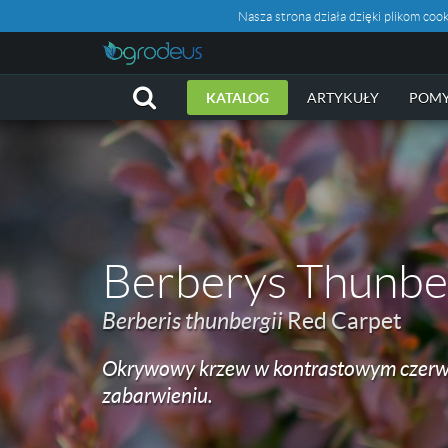
Nasza strona działa dzięki plikom c
KATALOG
ARTYKUŁY
POMY
Berberys Thunb
Berberis thunbergii
Red Carpet
Okrywowy krzew w kontrastowym czer
zabarwieniu.