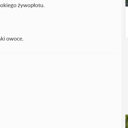
ysokiego żywopłotu.
aki owoce.