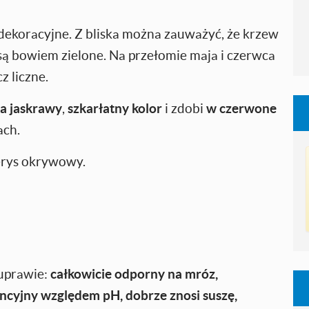
dekoracyjne. Z bliska można zauważyć, że krzew
 są bowiem zielone. Na przełomie maja i czerwca
z liczne.
na jaskrawy
,
szkarłatny kolor
i zdobi
w czerwone
ach.
rys okrywowy.
 uprawie:
całkowicie
odporny na mróz,
ncyjny względem pH, dobrze znosi suszę,