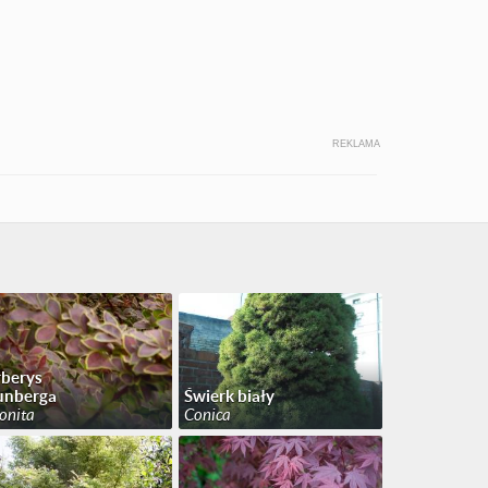
REKLAMA
berys
unberga
Świerk biały
onita
Conica