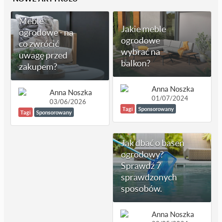
Meble
Jakie meble
ogrodowe - na
ogrodowe
co zwrócić
wybrać na
uwagę przed
balkon?
zakupem?
Anna Noszka
Anna Noszka
01/07/2024
03/06/2026
Tagi
Sponsorowany
Tagi
Sponsorowany
Jak dbać o basen
ogrodowy?
Sprawdź 7
sprawdzonych
sposobów.
Anna Noszka