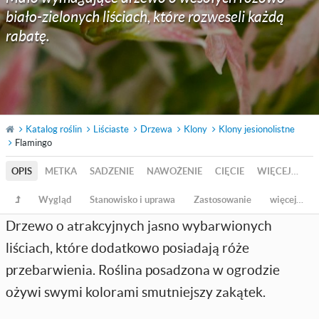
biało-zielonych liściach, które rozweseli każdą
rabatę.
Katalog roślin
Liściaste
Drzewa
Klony
Klony jesionolistne
Flamingo
OPIS
METKA
SADZENIE
NAWOŻENIE
CIĘCIE
WIĘCEJ…
Wygląd
Stanowisko i uprawa
Zastosowanie
więcej…
Drzewo o atrakcyjnych jasno wybarwionych
liściach, które dodatkowo posiadają róże
przebarwienia. Roślina posadzona w ogrodzie
ożywi swymi kolorami smutniejszy zakątek.