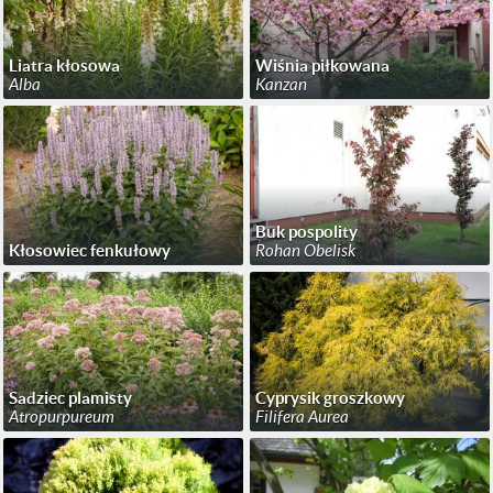
Liatra kłosowa
Wiśnia piłkowana
Alba
Kanzan
Buk pospolity
Kłosowiec fenkułowy
Rohan Obelisk
Sadziec plamisty
Cyprysik groszkowy
Atropurpureum
Filifera Aurea