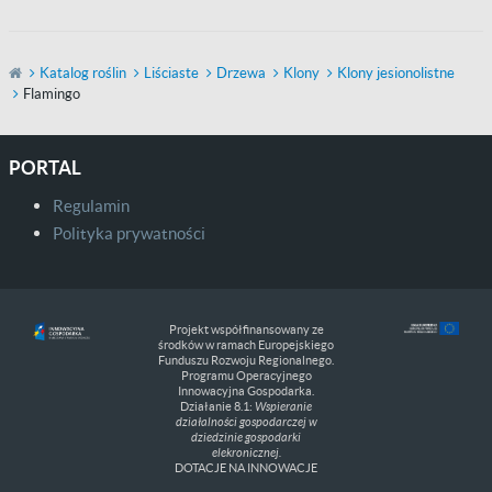
Katalog roślin
Liściaste
Drzewa
Klony
Klony jesionolistne
Flamingo
PORTAL
Regulamin
Polityka prywatności
Projekt współfinansowany ze
środków w ramach Europejskiego
Funduszu Rozwoju Regionalnego.
Programu Operacyjnego
Innowacyjna Gospodarka.
Działanie 8.1:
Wspieranie
działalności gospodarczej w
dziedzinie gospodarki
elekronicznej.
DOTACJE NA INNOWACJE