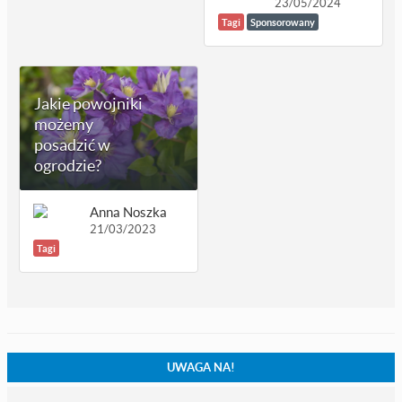
23/05/2024
Tagi
Sponsorowany
Jakie powojniki
możemy
posadzić w
ogrodzie?
Anna Noszka
21/03/2023
Tagi
UWAGA NA!