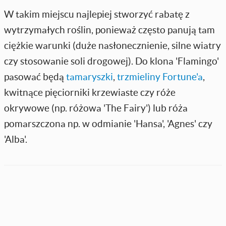
W takim miejscu najlepiej stworzyć rabatę z
wytrzymałych roślin, ponieważ często panują tam
ciężkie warunki (duże nasłonecznienie, silne wiatry
czy stosowanie soli drogowej). Do klona 'Flamingo'
pasować będą
tamaryszki
,
trzmieliny Fortune'a
,
kwitnące pięciorniki krzewiaste czy róże
okrywowe (np. różowa 'The Fairy') lub róża
pomarszczona np. w odmianie 'Hansa', 'Agnes' czy
'Alba'.