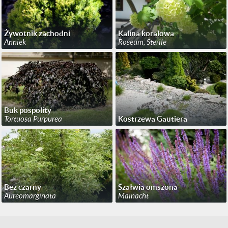
Żywotnik zachodni
Kalina koralowa
Anniek
Roseum, Sterile
Buk pospolity
Tortuosa Purpurea
Kostrzewa Gautiera
Bez czarny
Szałwia omszona
Aureomarginata
Mainacht