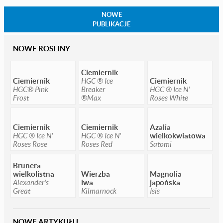
NOWE
PUBLIKACJE
NOWE ROŚLINY
Ciemiernik
Ciemiernik
HGC ® Ice
Ciemiernik
HGC® Pink
Breaker
HGC ® Ice N'
Frost
®Max
Roses White
Ciemiernik
Ciemiernik
Azalia
HGC ® Ice N'
HGC ® Ice N'
wielkokwiatowa
Roses Rose
Roses Red
Satomi
Brunera
wielkolistna
Wierzba
Magnolia
Alexander's
iwa
japońska
Great
Kilmarnock
Isis
NOWE ARTYKUŁU