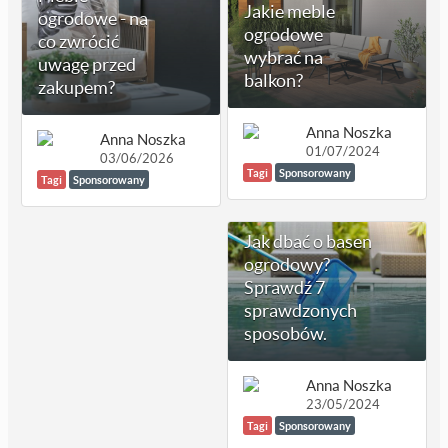
Jakie meble
ogrodowe - na
ogrodowe
co zwrócić
wybrać na
uwagę przed
balkon?
zakupem?
Anna Noszka
Anna Noszka
01/07/2024
03/06/2026
Tagi
Sponsorowany
Tagi
Sponsorowany
Jak dbać o basen
ogrodowy?
Sprawdź 7
sprawdzonych
sposobów.
Anna Noszka
23/05/2024
Tagi
Sponsorowany