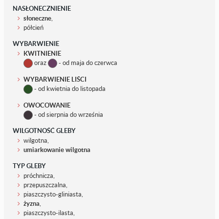
NASŁONECZNIENIE
słoneczne
,
półcień
WYBARWIENIE
KWITNIENIE
oraz
- od maja do czerwca
WYBARWIENIE LIŚCI
- od kwietnia do listopada
OWOCOWANIE
- od sierpnia do września
WILGOTNOŚĆ GLEBY
wilgotna,
umiarkowanie wilgotna
TYP GLEBY
próchnicza,
przepuszczalna,
piaszczysto-gliniasta,
żyzna
,
piaszczysto-ilasta,