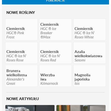
PUBLIKACJE
NOWE ROŚLINY
Ciemiernik
Ciemiernik
HGC ® Ice
Ciemiernik
HGC® Pink
Breaker
HGC ® Ice N'
Frost
®Max
Roses White
Ciemiernik
Ciemiernik
Azalia
HGC ® Ice N'
HGC ® Ice N'
wielkokwiatowa
Roses Rose
Roses Red
Satomi
Brunera
wielkolistna
Wierzba
Magnolia
Alexander's
iwa
japońska
Great
Kilmarnock
Isis
NOWE ARTYKUŁU
Meble