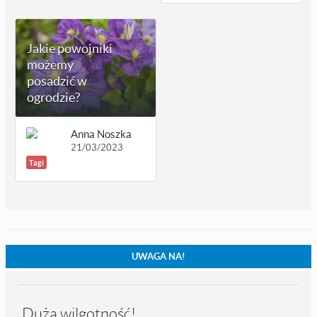
Jakie powojniki
możemy
posadzić w
ogrodzie?
Anna Noszka
21/03/2023
Tagi
UWAGA NA!
Duża wilgotność!