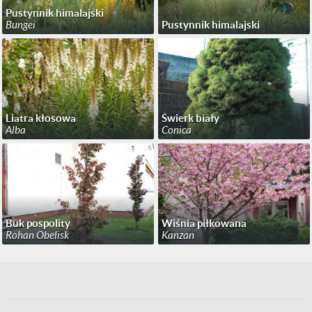
Pustynnik himalajski
Bungei
Pustynnik himalajski
Liatra kłosowa
Świerk biały
Alba
Conica
Buk pospolity
Wiśnia piłkowana
Rohan Obelisk
Kanzan