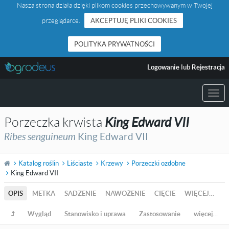
Nasza strona działa dzięki plikom cookies przechowywanym w Twojej
przeglądarce.
AKCEPTUJĘ PLIKI COOKIES
POLITYKA PRYWATNOŚCI
Logowanie
lub
Rejestracja
Togg
navi
Porzeczka krwista
King Edward VII
Ribes senguineum
King Edward VII
Katalog roślin
Liściaste
Krzewy
Porzeczki ozdobne
King Edward VII
OPIS
METKA
SADZENIE
NAWOŻENIE
CIĘCIE
WIĘCEJ…
Wygląd
Stanowisko i uprawa
Zastosowanie
więcej…