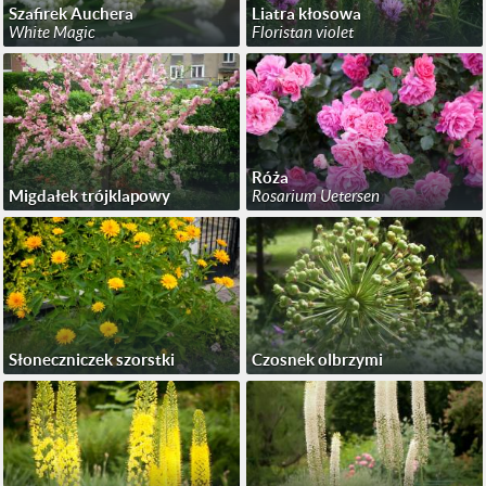
Szafirek Auchera
Liatra kłosowa
White Magic
Floristan violet
Róża
Migdałek trójklapowy
Rosarium Uetersen
Słoneczniczek szorstki
Czosnek olbrzymi