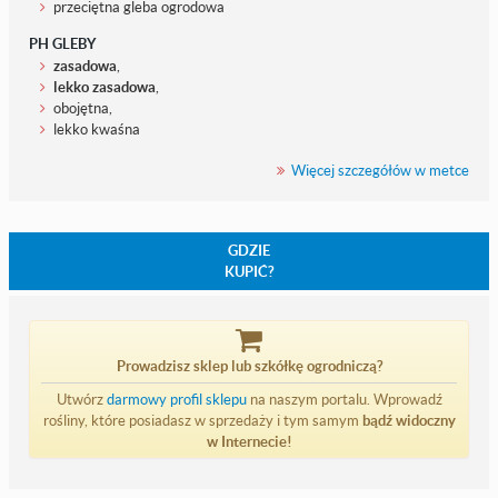
przeciętna gleba ogrodowa
PH GLEBY
zasadowa
,
lekko zasadowa
,
obojętna,
lekko kwaśna
Więcej szczegółów w metce
GDZIE
KUPIĆ?
Prowadzisz sklep lub szkółkę ogrodniczą?
Utwórz
darmowy profil sklepu
na naszym portalu. Wprowadź
rośliny, które posiadasz w sprzedaży i tym samym
bądź widoczny
w Internecie!