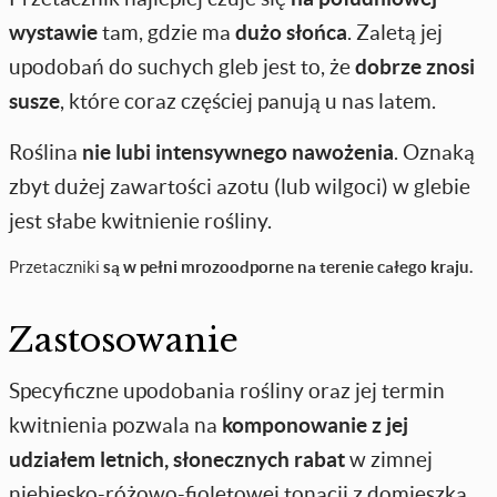
wystawie
tam, gdzie ma
dużo słońca
. Zaletą jej
upodobań do suchych gleb jest to, że
dobrze znosi
susze
, które coraz częściej panują u nas latem.
Roślina
nie lubi intensywnego nawożenia
. Oznaką
zbyt dużej zawartości azotu (lub wilgoci) w glebie
jest słabe kwitnienie rośliny.
Przetaczniki
są w pełni mrozoodporne na terenie całego kraju.
Zastosowanie
Specyficzne upodobania rośliny oraz jej termin
kwitnienia pozwala na
komponowanie z jej
udziałem letnich, słonecznych rabat
w zimnej
niebiesko-różowo-fioletowej tonacji z domieszką