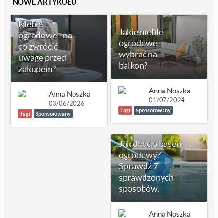
NOWE ARTYKUŁU
Meble
Jakie meble
ogrodowe - na
ogrodowe
co zwrócić
wybrać na
uwagę przed
balkon?
zakupem?
Anna Noszka
Anna Noszka
01/07/2024
03/06/2026
Tagi
Sponsorowany
Tagi
Sponsorowany
Jak dbać o basen
ogrodowy?
Sprawdź 7
sprawdzonych
sposobów.
Anna Noszka