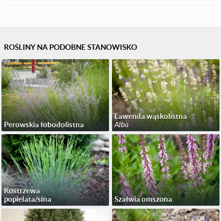
ROŚLINY NA PODOBNE STANOWISKO
Lawenda wąskolistna
Perowskia łobodolistna
Alba
Kostrzewa
popielata/sina
Szałwia omszona