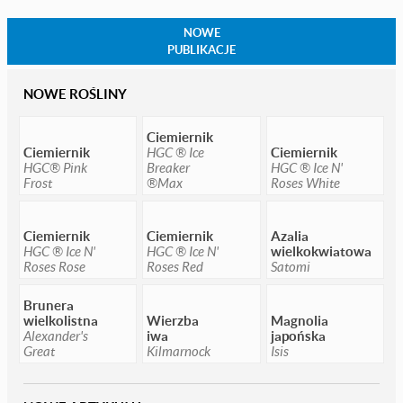
NOWE
PUBLIKACJE
NOWE ROŚLINY
Ciemiernik
Ciemiernik
HGC ® Ice
Ciemiernik
HGC® Pink
Breaker
HGC ® Ice N'
Frost
®Max
Roses White
Ciemiernik
Ciemiernik
Azalia
HGC ® Ice N'
HGC ® Ice N'
wielkokwiatowa
Roses Rose
Roses Red
Satomi
Brunera
wielkolistna
Wierzba
Magnolia
Alexander's
iwa
japońska
Great
Kilmarnock
Isis