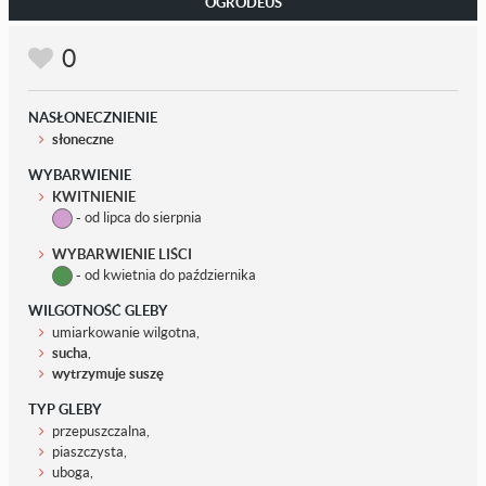
OGRODEUS
0
NASŁONECZNIENIE
słoneczne
WYBARWIENIE
KWITNIENIE
- od lipca do sierpnia
WYBARWIENIE LIŚCI
- od kwietnia do października
WILGOTNOŚĆ GLEBY
umiarkowanie wilgotna,
sucha
,
wytrzymuje suszę
TYP GLEBY
przepuszczalna,
piaszczysta,
uboga,