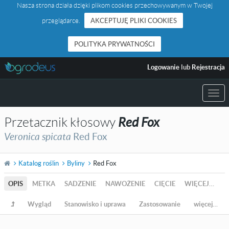
Nasza strona działa dzięki plikom cookies przechowywanym w Twojej
przeglądarce.
AKCEPTUJĘ PLIKI COOKIES
POLITYKA PRYWATNOŚCI
Logowanie
lub
Rejestracja
Togg
navi
Przetacznik kłosowy
Red Fox
Veronica spicata
Red Fox
Katalog roślin
Byliny
Red Fox
OPIS
METKA
SADZENIE
NAWOŻENIE
CIĘCIE
WIĘCEJ…
Wygląd
Stanowisko i uprawa
Zastosowanie
więcej…