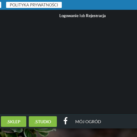
POLITYKA PRYWATNOŚCI
Logowanie
lub
Rejestracja
.SKLEP
.STUDIO
MÓJ OGRÓD