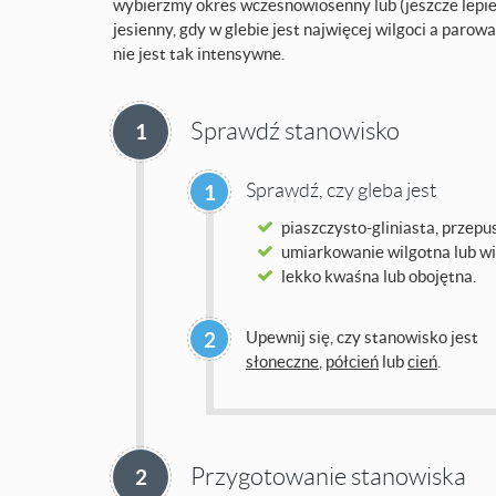
wybierzmy okres wczesnowiosenny lub (jeszcze lepie
jesienny, gdy w glebie jest najwięcej wilgoci a parow
nie jest tak intensywne.
Sprawdź stanowisko
1
Sprawdź, czy gleba jest
1
piaszczysto-gliniasta, przepu
umiarkowanie wilgotna lub wi
lekko kwaśna lub obojętna.
2
Upewnij się, czy stanowisko jest
słoneczne
,
półcień
lub
cień
.
Przygotowanie stanowiska
2