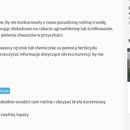
, by nie konkurowały z nowo posadzoną rośliną o wodę,
osując dodatkowo na rabacie agrowłókninę lub ściółkowanie,
pielenia chwastów w przyszłości.
asty ręcznie lub chemicznie za pomocą herbicydu.
rzeczytać informacje dotyczące okresu karencji, by nie
40 cm
wobodnie wsadzić tam roślinę i obsypać bryłę korzeniową
 zwykłej łopaty.