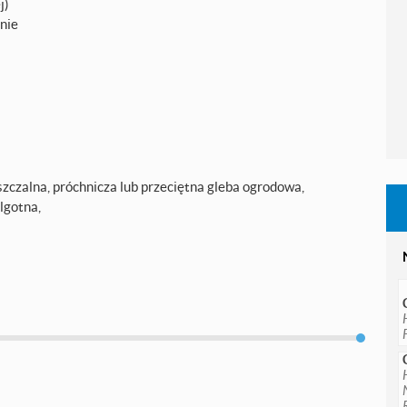
j)
anie
szczalna, próchnicza lub przeciętna gleba ogrodowa,
lgotna,