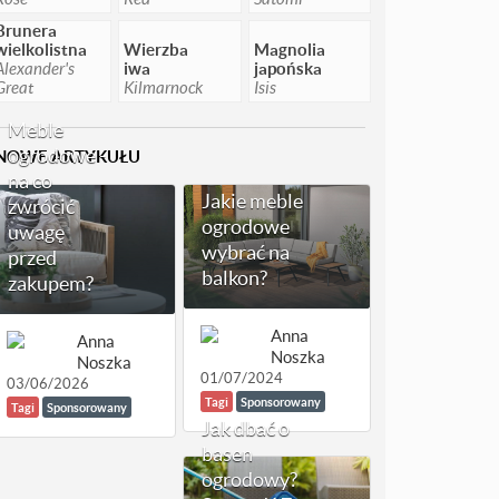
Brunera
wielkolistna
Wierzba
Magnolia
Alexander's
iwa
japońska
Great
Kilmarnock
Isis
Meble
ogrodowe -
NOWE ARTYKUŁU
na co
Jakie meble
zwrócić
ogrodowe
uwagę
wybrać na
przed
balkon?
zakupem?
Anna
Anna
Noszka
Noszka
01/07/2024
03/06/2026
Tagi
Sponsorowany
Tagi
Sponsorowany
Jak dbać o
basen
ogrodowy?