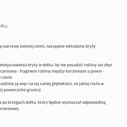
ołku
 warstwę świeżej ziemi, następnie wkładamy bryłę
miejscowienia bryły w dołku: by nie posadzić rośliny ani zbyt
orzeniowa - fragment rośliny między korzeniami a pniem -
 ziemi.
adzimy ją więc na tej samej głębokości, na jakiej rosła w
j powierzchni gruntu).
a po brzegach dołka, który będzie wyznaczał odpowiednią
orzeniowej.