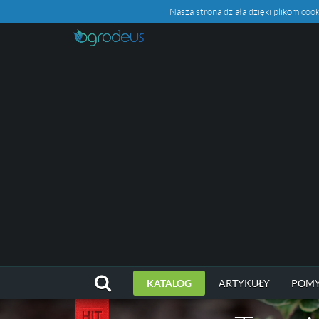
Nasza strona działa dzięki plikom c
KATALOG
ARTYKUŁY
POMY