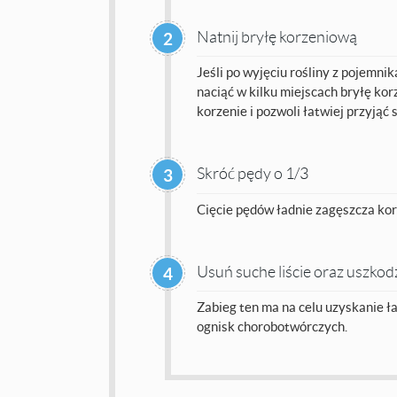
Natnij bryłę korzeniową
2
Jeśli po wyjęciu rośliny z pojemnik
naciąć w kilku miejscach bryłę ko
korzenie i pozwoli łatwiej przyjąć s
Skróć pędy o 1/3
3
Cięcie pędów ładnie zagęszcza kor
Usuń suche liście oraz uszko
4
Zabieg ten ma na celu uzyskanie ł
ognisk chorobotwórczych.