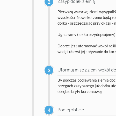
Zasyp dołek ziemią
2
Pierwszą warstwę ziemi wysypaliśm
wysokości. Nowe korzenie będą ros
dołka - oszczędzając przy okazji 
Ugniatamy (lekko przydeptujemy) i
Dobrze jest uformować wokół rośli
wodę i ułatwi jej spływanie do korz
Uformuj misę z ziemi wokół d
3
By podczas podlewania ziemia docie
brzegach zasypanego już dołka uf
obrębie bryły korzeniowej.
Podlej obficie
4