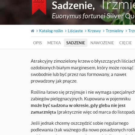
Trzmi
Sadzenie
,
Euonymus fortunei
Silver Q
Katalog roślin
Liściaste
Krzewy
Trzmieliny
Trz
OPIS
METKA
SADZENIE
NAWOŻENIE
CIĘCIE
Atrakcyjny zimozielony krzew o błyszczących liściac
ozdobionych białym marginesem, który może rosnąć
swobodnie lub być przez nas formowany, a nawet
prowadzony jak pnącze.
Roślina łatwo się przyjmuje i nie wymaga specjalnyc
zabiegów pielęgnacyjnych. Kupowana w pojemniku
może być sadzona w okresie, gdy gleba nie jest
zamarznięta
(praktycznie więc od marca do listopada
Jeśli jednak chcemy oszczędzić sobie regularnego
podlewania (tak ważnego dla nowo posadzonych rośli