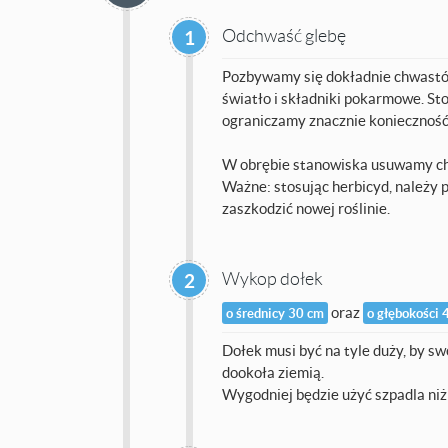
Odchwaść glebę
1
Pozbywamy się dokładnie chwastów
światło i składniki pokarmowe. St
ograniczamy znacznie konieczność 
W obrębie stanowiska usuwamy chw
Ważne: stosując herbicyd, należy p
zaszkodzić nowej roślinie.
Wykop dołek
2
oraz
o średnicy 30 cm
o głębokości 
Dołek musi być na tyle duży, by s
dookoła ziemią.
Wygodniej będzie użyć szpadla niż