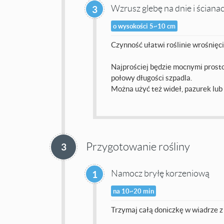
Wzrusz glebę na dnie i ściana
3
o wysokości 5~10 cm
Czynność ułatwi roślinie wrośnięci
Najprościej będzie mocnymi prost
połowy długości szpadla.
Można użyć też wideł, pazurek lub 
Przygotowanie rośliny
3
Namocz bryłę korzeniową
1
na 10~20 min
Trzymaj całą doniczkę w wiadrze z