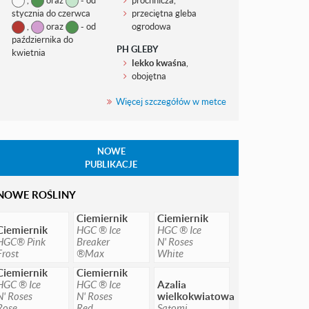
stycznia do czerwca
przeciętna gleba
,
oraz
- od
ogrodowa
października do
PH GLEBY
kwietnia
lekko kwaśna
,
obojętna
Więcej szczegółów w metce
NOWE
PUBLIKACJE
NOWE ROŚLINY
Ciemiernik
Ciemiernik
Ciemiernik
HGC ® Ice
HGC ® Ice
HGC® Pink
Breaker
N' Roses
Frost
®Max
White
Ciemiernik
Ciemiernik
HGC ® Ice
HGC ® Ice
Azalia
N' Roses
N' Roses
wielkokwiatowa
Rose
Red
Satomi