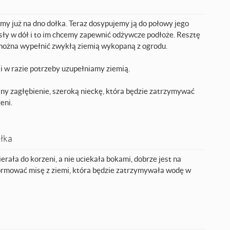
y już na dno dołka. Teraz dosypujemy ją do połowy jego
ły w dół i to im chcemy zapewnić odżywcze podłoże. Resztę
- można wypełnić zwykłą ziemią wykopaną z ogrodu.
 w razie potrzeby uzupełniamy ziemią.
ny zagłębienie, szeroką nieckę, która będzie zatrzymywać
eni.
ołka
rała do korzeni, a nie uciekała bokami, dobrze jest na
ormować misę z ziemi, która będzie zatrzymywała wodę w