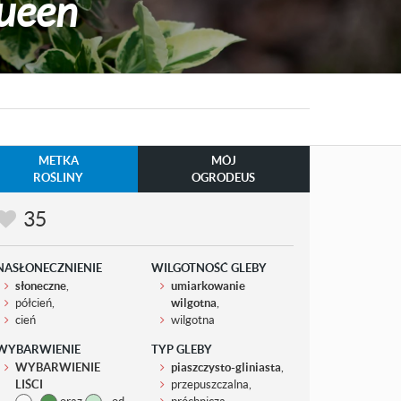
Queen
METKA
MÓJ
ROŚLINY
OGRODEUS
35
NASŁONECZNIENIE
WILGOTNOŚĆ GLEBY
słoneczne
,
umiarkowanie
półcień,
wilgotna
,
cień
wilgotna
WYBARWIENIE
TYP GLEBY
WYBARWIENIE
piaszczysto-gliniasta
,
LIŚCI
przepuszczalna,
,
oraz
- od
próchnicza,