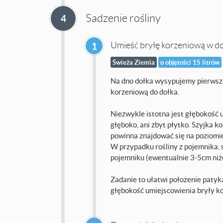
Sadzenie rośliny
4
Umieść bryłę korzeniową w d
1
Świeża Ziemia
o objętości 15 litrów
Na dno dołka wysypujemy pierwszą
korzeniową do dołka.
Niezwykle istotna jest głębokość u
głęboko, ani zbyt płytko. Szyjka k
powinna znajdować się na poziomie
W przypadku rośliny z pojemnika, s
pojemniku (ewentualnie 3-5cm niże
Zadanie to ułatwi położenie patyk
głębokość umiejscowienia bryły k