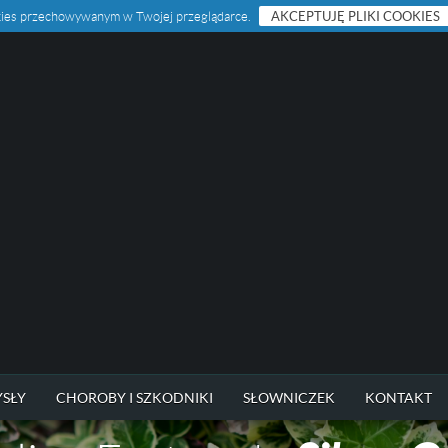
ookies przechowywanym w Twojej przeglądarce.
AKCEPTUJĘ PLIKI COOKIES
SŁY
CHOROBY I SZKODNIKI
SŁOWNICZEK
KONTAKT