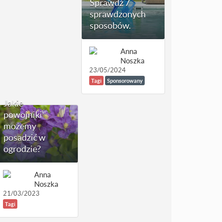
Sprawdź 7
sprawdzonych
sposobów.
Anna
Noszka
23/05/2024
Tagi
Sponsorowany
Jakie
powojniki
możemy
posadzić w
ogrodzie?
Anna
Noszka
21/03/2023
Tagi