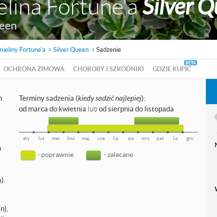
elina Fortune'a
Silver 
ueen
mieliny Fortune'a
Silver Queen
Sadzenie
OCHRONA ZIMOWA
CHOROBY I SZKODNIKI
GDZIE KUPIĆ
h
Terminy sadzenia (
kiedy sadzić najlepiej
):
od marca do kwietnia
lub
od sierpnia do listopada
sty
lut
mar
kwi
maj
cze
lip
sie
wrz
paź
lis
gru
h
- poprawnie
- zalecane
).
n),