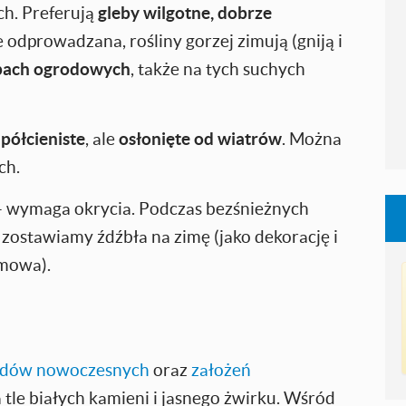
ch. Preferują
gleby wilgotne, dobrze
e odprowadzana, rośliny gorzej zimują (gniją i
ebach ogrodowych
, także na tych suchych
ź
półcieniste
, ale
osłonięte od wiatrów
. Można
ch.
- wymaga okrycia. Podczas bezśnieżnych
zostawiamy źdźbła na zimę (jako dekorację i
imowa).
odów nowoczesnych
oraz
założeń
 tle białych kamieni i jasnego żwirku. Wśród