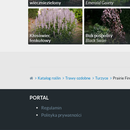
wieczniezielony
Emerald Gaiety
Kłosowiec
Buk pospolity
fenkułowy
Black Swan
Katalog roślin
Trawy ozdobne
Turzyce
Prairie Fir
PORTAL
Regulamin
Polityka prywatności