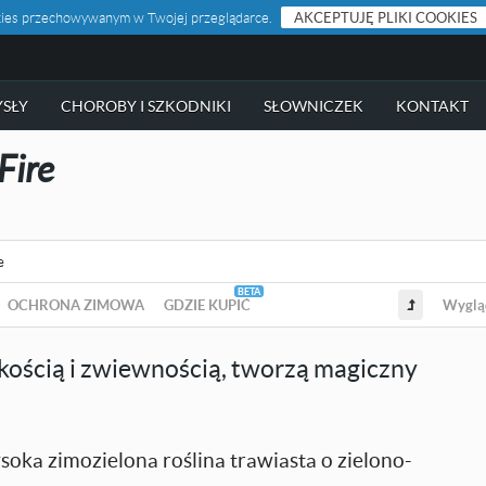
ookies przechowywanym w Twojej przeglądarce.
AKCEPTUJĘ PLIKI COOKIES
SŁY
CHOROBY I SZKODNIKI
SŁOWNICZEK
KONTAKT
Fire
e
OCHRONA ZIMOWA
GDZIE KUPIĆ
Wyglą
kością i zwiewnością, tworzą magiczny
ysoka zimozielona roślina trawiasta o zielono-