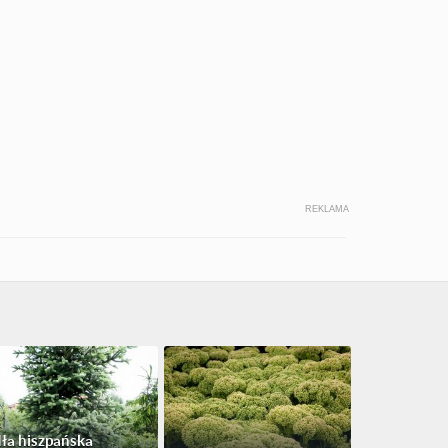
REKLAMA
ła hiszpańska