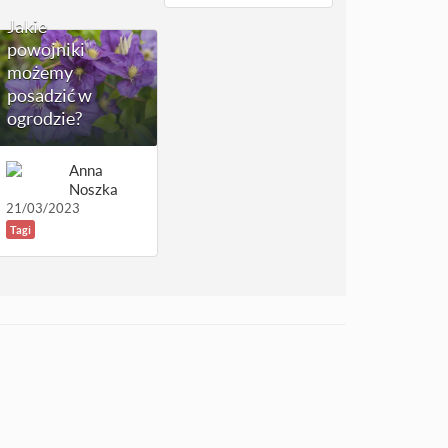
Jakie
powojniki
możemy
posadzić w
ogrodzie?
Anna
Noszka
21/03/2023
Tagi