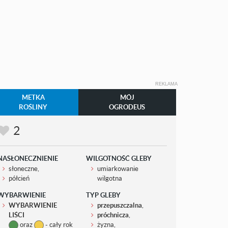
REKLAMA
METKA
MÓJ
ROŚLINY
OGRODEUS
2
NASŁONECZNIENIE
WILGOTNOŚĆ GLEBY
słoneczne,
umiarkowanie
półcień
wilgotna
WYBARWIENIE
TYP GLEBY
WYBARWIENIE
przepuszczalna
,
LIŚCI
próchnicza
,
oraz
- cały rok
żyzna,