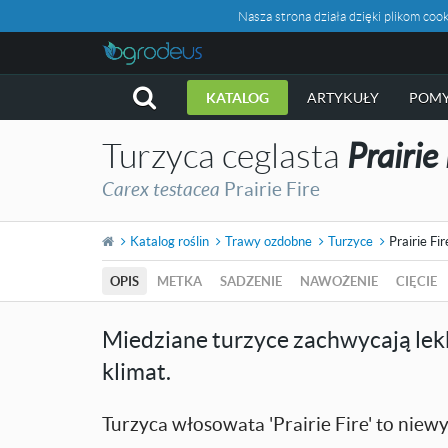
Nasza strona działa dzięki plikom c
KATALOG
ARTYKUŁY
POMY
Turzyca ceglasta
Prairie 
Carex testacea
Prairie Fire
Katalog roślin
Trawy ozdobne
Turzyce
Prairie Fir
OPIS
METKA
SADZENIE
NAWOŻENIE
CIĘCIE
Miedziane turzyce zachwycają lek
klimat.
Turzyca włosowata 'Prairie Fire' to niew