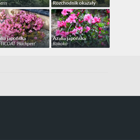
eris
Rozchodnik okazały
lia japońska
Azalia japońska
TICOAT 'Hachpett'
Rokoko