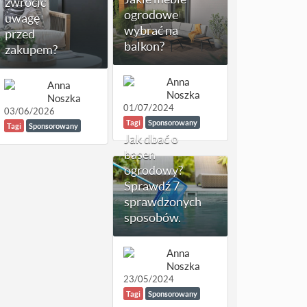
zwrócić
ogrodowe
uwagę
wybrać na
przed
balkon?
zakupem?
Anna
Anna
Noszka
Noszka
01/07/2024
03/06/2026
Tagi
Sponsorowany
Tagi
Sponsorowany
Jak dbać o
basen
ogrodowy?
Sprawdź 7
sprawdzonych
sposobów.
Anna
Noszka
23/05/2024
Tagi
Sponsorowany