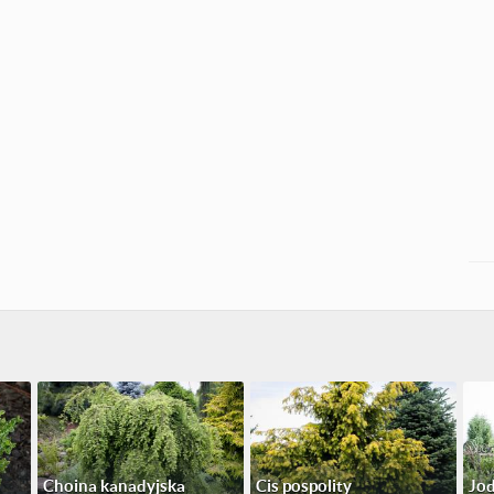
Choina kanadyjska
Cis pospolity
Jod