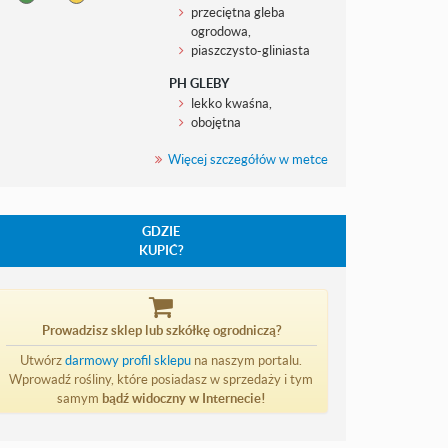
przeciętna gleba
ogrodowa,
piaszczysto-gliniasta
PH GLEBY
lekko kwaśna,
obojętna
Więcej szczegółów w metce
GDZIE
KUPIĆ?
Prowadzisz sklep lub szkółkę ogrodniczą?
Utwórz
darmowy profil sklepu
na naszym portalu.
Wprowadź rośliny, które posiadasz w sprzedaży i tym
samym
bądź widoczny w Internecie!