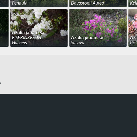
Pendula
Dovastonii Aurea
Kell
Azalia japońska
EISPRINZESSIN
Azalia japońska
Aza
Hacheis
Sasava
PET
e