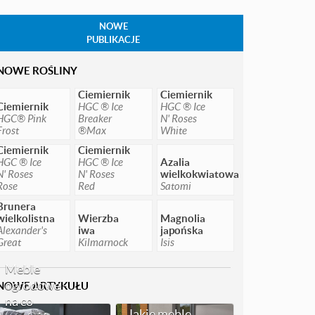
NOWE
PUBLIKACJE
NOWE ROŚLINY
Ciemiernik
Ciemiernik
Ciemiernik
HGC ® Ice
HGC ® Ice
HGC® Pink
Breaker
N' Roses
Frost
®Max
White
Ciemiernik
Ciemiernik
HGC ® Ice
HGC ® Ice
Azalia
N' Roses
N' Roses
wielkokwiatowa
Rose
Red
Satomi
Brunera
wielkolistna
Wierzba
Magnolia
Alexander's
iwa
japońska
Great
Kilmarnock
Isis
Meble
ogrodowe -
NOWE ARTYKUŁU
na co
Jakie meble