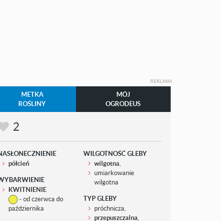
REKLAMA
METKA
MÓJ
ROŚLINY
OGRODEUS
2
NASŁONECZNIENIE
WILGOTNOŚĆ GLEBY
półcień
wilgotna
,
umiarkowanie
WYBARWIENIE
wilgotna
KWITNIENIE
TYP GLEBY
- od czerwca do
października
próchnicza,
przepuszczalna
,