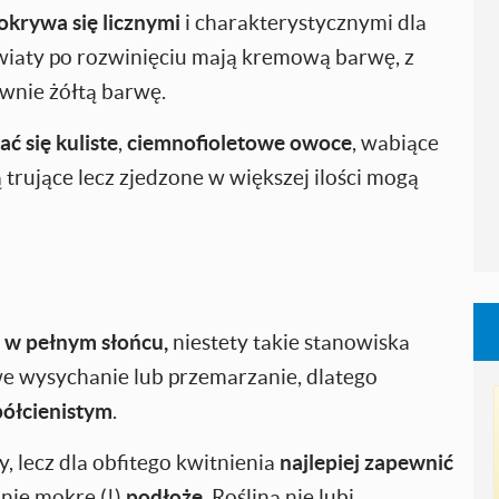
okrywa się licznymi
i charakterystycznymi dla
wiaty po rozwinięciu mają kremową barwę, z
ywnie żółtą barwę.
ać się kuliste
,
ciemnofioletowe owoce
, wabiące
 trujące lecz zjedzone w większej ilości mogą
u w pełnym słońcu,
niestety takie stanowiska
we wysychanie lub przemarzanie, dlatego
półcienistym
.
, lecz dla obfitego kwitnienia
najlepiej zapewnić
 nie mokre (!)
podłoże
. Roślina nie lubi