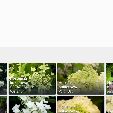
Hortensja
bukietowa
Hortensja
Hor
GREAT STAR Le
bukietowa
bu
Vasterival
Polar Bear
Pin
Hortensja
bukietowa