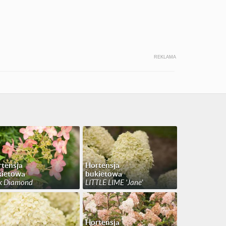
REKLAMA
tensja
Hortensja
kietowa
bukietowa
k Diamond
LITTLE LIME 'Jane'
Hortensja