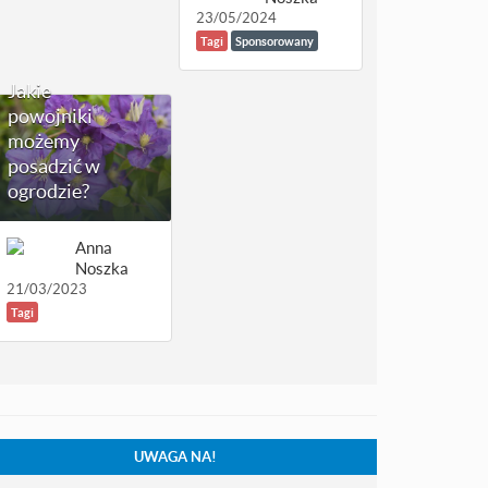
23/05/2024
Tagi
Sponsorowany
Jakie
powojniki
możemy
posadzić w
ogrodzie?
Anna
Noszka
21/03/2023
Tagi
UWAGA NA!