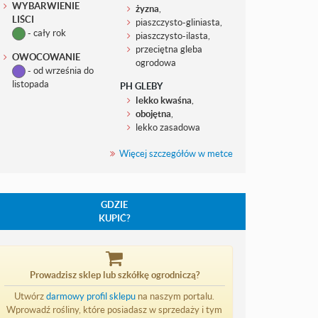
WYBARWIENIE
żyzna
,
LIŚCI
piaszczysto-gliniasta,
- cały rok
piaszczysto-ilasta,
przeciętna gleba
OWOCOWANIE
ogrodowa
- od września do
listopada
PH GLEBY
lekko kwaśna
,
obojętna
,
lekko zasadowa
Więcej szczegółów w metce
GDZIE
KUPIĆ?
Prowadzisz sklep lub szkółkę ogrodniczą?
Utwórz
darmowy profil sklepu
na naszym portalu.
Wprowadź rośliny, które posiadasz w sprzedaży i tym