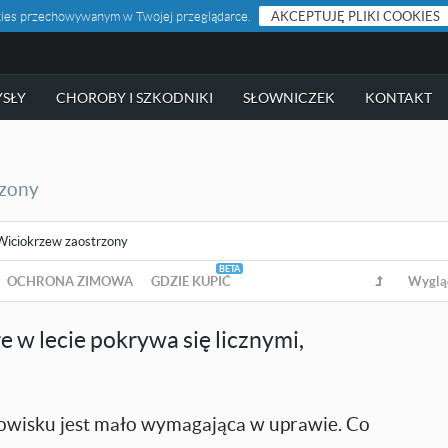
ookies przechowywanym w Twojej przeglądarce.
AKCEPTUJĘ PLIKI COOKIES
SŁY
CHOROBY I SZKODNIKI
SŁOWNICZEK
KONTAKT
rzony
Wiciokrzew zaostrzony
OCHRONA ZIMOWA
GDZIE KUPIĆ
Wyglą
 w lecie pokrywa się licznymi,
owisku jest mało wymagająca w uprawie. Co