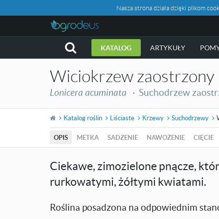
Nasza strona działa dzięki plikom c
KATALOG
ARTYKUŁY
POMY
Wiciokrzew zaostrzony
Lonicera acuminata
·
Suchodrzew zaost
Katalog roślin
Liściaste
Krzewy
Suchodrzewy
OPIS
METKA
SADZENIE
NAWOŻENIE
CIĘCIE
Ciekawe, zimozielone pnącze, które
rurkowatymi, żółtymi kwiatami.
Roślina posadzona na odpowiednim stan