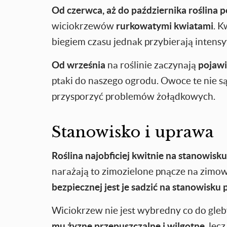
Od czerwca, aż do października roślina p
wiciokrzewów
rurkowatymi kwiatami
. K
biegiem czasu jednak przybierają intens
Od września
na roślinie zaczynają
pojawi
ptaki do naszego ogrodu. Owoce te nie są
przysporzyć problemów żołądkowych.
Stanowisko i uprawa
Roślina najobficiej kwitnie na stanowisk
narażają to zimozielone pnącze na zimo
bezpiecznej jest je sadzić na stanowisku 
Wiciokrzew nie jest wybredny co do gleby
mu żyzne przepuszczalne i wilgotne,
lecz