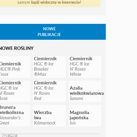
samym
bądź widoczny w Internecie!
NOWE
PUBLIKACJE
NOWE ROŚLINY
Ciemiernik
Ciemiernik
Ciemiernik
HGC ® Ice
HGC ® Ice
HGC® Pink
Breaker
N' Roses
Frost
®Max
White
Ciemiernik
Ciemiernik
HGC ® Ice
HGC ® Ice
Azalia
N' Roses
N' Roses
wielkokwiatowa
Rose
Red
Satomi
Brunera
wielkolistna
Wierzba
Magnolia
Alexander's
iwa
japońska
Great
Kilmarnock
Isis
Meble