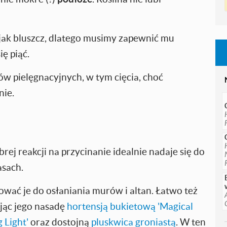
k jak bluszcz, dlatego musimy zapewnić mu
ię piąć.
w pielęgnacyjnych, w tym cięcia, choć
nie.
ej reakcji na przycinanie idealnie nadaje się do
asach.
ać je do osłaniania murów i altan. Łatwo też
jąc jego nasadę
hortensją bukietową 'Magical
 Light'
oraz dostojną
pluskwica groniastą
. W ten