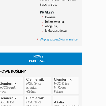
typu gleby.
PH GLEBY
kwaśna
,
lekko kwaśna
,
obojętna
,
lekko zasadowa
Więcej szczegółów w metce
NOWE
PUBLIKACJE
NOWE ROŚLINY
Ciemiernik
Ciemiernik
Ciemiernik
HGC ® Ice
HGC ® Ice
HGC® Pink
Breaker
N' Roses
Frost
®Max
White
Ciemiernik
Ciemiernik
HGC ® Ice
HGC ® Ice
Azalia