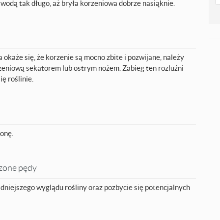
 wodą tak długo, aż bryła korzeniowa dobrze nasiąknie.
a okaże się, że korzenie są mocno zbite i pozwijane, należy
rzeniową sekatorem lub ostrym nożem. Zabieg ten rozluźni
ię roślinie.
onę.
dzone pędy
adniejszego wyglądu rośliny oraz pozbycie się potencjalnych