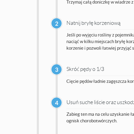
Trzymaj całą doniczkę w wiadrze z
Natnij bryłę korzeniową
2
Jeśli po wyjęciu rośliny z pojemnik
naciąć w kilku miejscach bryłę ko
korzenie i pozwoli łatwiej przyjąć s
Skróć pędy o 1/3
3
Cięcie pędów ładnie zagęszcza kor
Usuń suche liście oraz uszko
4
Zabieg ten ma na celu uzyskanie ł
ognisk chorobotwórczych.