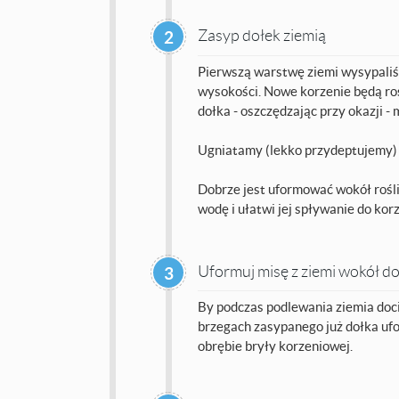
Zasyp dołek ziemią
2
Pierwszą warstwę ziemi wysypaliśm
wysokości. Nowe korzenie będą ros
dołka - oszczędzając przy okazji 
Ugniatamy (lekko przydeptujemy) i
Dobrze jest uformować wokół rośli
wodę i ułatwi jej spływanie do korz
Uformuj misę z ziemi wokół d
3
By podczas podlewania ziemia docie
brzegach zasypanego już dołka uf
obrębie bryły korzeniowej.