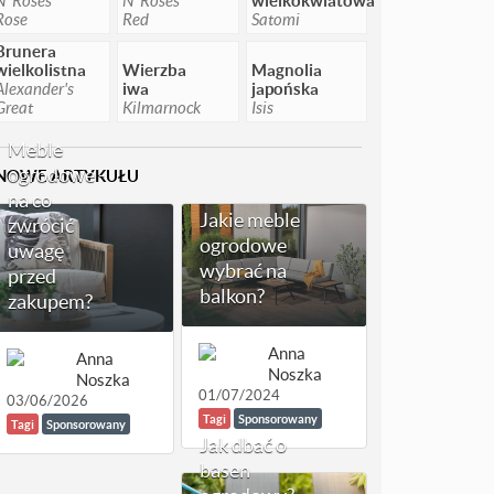
N' Roses
N' Roses
wielkokwiatowa
Rose
Red
Satomi
Brunera
wielkolistna
Wierzba
Magnolia
Alexander's
iwa
japońska
Great
Kilmarnock
Isis
Meble
ogrodowe -
NOWE ARTYKUŁU
na co
Jakie meble
zwrócić
ogrodowe
uwagę
wybrać na
przed
balkon?
zakupem?
Anna
Anna
Noszka
Noszka
01/07/2024
03/06/2026
Tagi
Sponsorowany
Tagi
Sponsorowany
Jak dbać o
basen