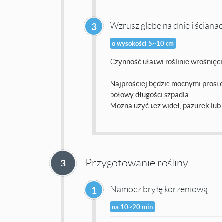
Wzrusz glebę na dnie i ściana
3
o wysokości 5~10 cm
Czynność ułatwi roślinie wrośnięci
Najprościej będzie mocnymi prost
połowy długości szpadla.
Można użyć też wideł, pazurek lub 
Przygotowanie rośliny
3
Namocz bryłę korzeniową
1
na 10~20 min