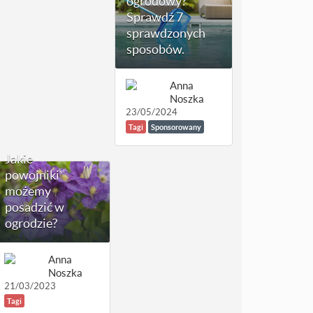
ogrodowy?
Sprawdź 7
sprawdzonych
sposobów.
Anna
Noszka
23/05/2024
Tagi
Sponsorowany
Jakie
powojniki
możemy
posadzić w
ogrodzie?
Anna
Noszka
21/03/2023
Tagi