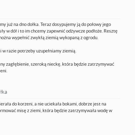
y już na dno dołka. Teraz dosypujemy ją do połowy jego
ły w dół i to im chcemy zapewnić odżywcze podłoże. Resztę
- można wypełnić zwykłą ziemią wykopaną z ogrodu.
 w razie potrzeby uzupełniamy ziemią.
ny zagłębienie, szeroką nieckę, która będzie zatrzymywać
eni.
ołka
rała do korzeni, a nie uciekała bokami, dobrze jest na
ormować misę z ziemi, która będzie zatrzymywała wodę w