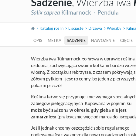
Sadzenie
, Wierzba iwa
Salix caprea
Kilmarnock ·
Pendula
Katalog roślin
Liściaste
Drzewa
Wierzby
Kilm
OPIS
METKA
SADZENIE
NAWOŻENIE
CIĘCIE
Wierzba iwa 'Kilmarnock' to łatwa w uprawie roślina
ozdobna, zachwycająca swoimi kotkami bardzo wcze
wiosną. Z początku srebrzyste, z czasem pokrywają s
żółtym pyłkiem - jest to cenny, bo jeden z pierwszych
pokarm pszczół.
Roślina łatwo się przyjmuje i nie wymaga specjalnyc
zabiegów pielęgnacyjnych. Kupowana w pojemniku
może być sadzona w okresie, gdy gleba nie jest
zamarznięta
(praktycznie więc od marca do listopada
Jeśli jednak chcemy oszczędzić sobie regularnego
podlewania (tak ważnego dla nowo posadzonych rośli