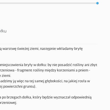
ołku
 warstwę świeżej ziemi, następnie wkładamy bryłę
miejscowienia bryły w dołku: by nie posadzić rośliny ani zbyt
orzeniowa - fragment rośliny między korzeniami a pniem -
 ziemi.
adzimy ją więc na tej samej głębokości, na jakiej rosła w
j powierzchni gruntu).
a po brzegach dołka, który będzie wyznaczał odpowiednią
orzeniowej.