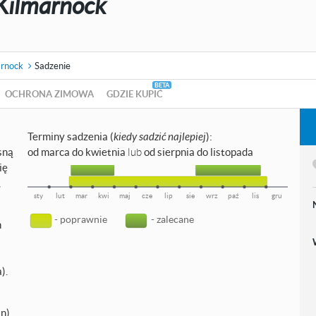
Kilmarnock
arnock
Sadzenie
OCHRONA ZIMOWA
GDZIE KUPIĆ
Terminy sadzenia (
kiedy sadzić najlepiej
):
sną
od marca do kwietnia
lub
od sierpnia do listopada
ię
,
sty
lut
mar
kwi
maj
cze
lip
sie
wrz
paź
lis
gru
- poprawnie
- zalecane
h
).
n),