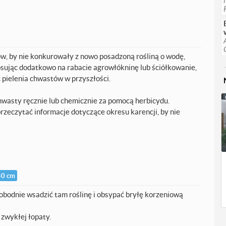
, by nie konkurowały z nowo posadzoną rośliną o wodę,
osując dodatkowo na rabacie agrowłókninę lub ściółkowanie,
pielenia chwastów w przyszłości.
asty ręcznie lub chemicznie za pomocą herbicydu.
rzeczytać informacje dotyczące okresu karencji, by nie
40 cm
wobodnie wsadzić tam roślinę i obsypać bryłę korzeniową
 zwykłej łopaty.