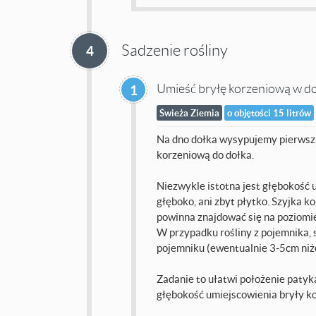
Sadzenie rośliny
4
Umieść bryłę korzeniową w d
1
Świeża Ziemia
o objętości 15 litrów
Na dno dołka wysypujemy pierwszą
korzeniową do dołka.
Niezwykle istotna jest głębokość u
głęboko, ani zbyt płytko. Szyjka k
powinna znajdować się na poziomie
W przypadku rośliny z pojemnika, s
pojemniku (ewentualnie 3-5cm niże
Zadanie to ułatwi położenie patyk
głębokość umiejscowienia bryły k