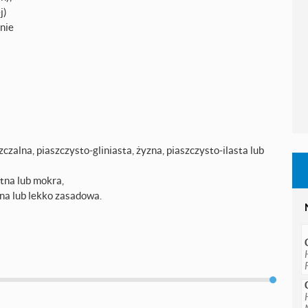
j)
anie
zczalna, piaszczysto-gliniasta, żyzna, piaszczysto-ilasta lub
tna lub mokra,
na lub lekko zasadowa.