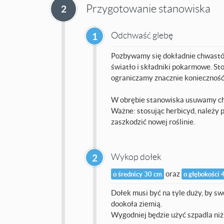
Przygotowanie stanowiska
2
Odchwaść glebę
1
Pozbywamy się dokładnie chwastów
światło i składniki pokarmowe. St
ograniczamy znacznie konieczność 
W obrębie stanowiska usuwamy chw
Ważne: stosując herbicyd, należy p
zaszkodzić nowej roślinie.
Wykop dołek
2
oraz
o średnicy 30 cm
o głębokości 
Dołek musi być na tyle duży, by s
dookoła ziemią.
Wygodniej będzie użyć szpadla niż