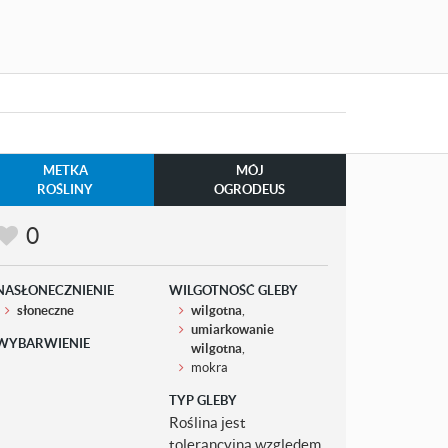
METKA
MÓJ
ROŚLINY
OGRODEUS
0
NASŁONECZNIENIE
WILGOTNOŚĆ GLEBY
słoneczne
wilgotna
,
umiarkowanie
WYBARWIENIE
wilgotna
,
mokra
TYP GLEBY
Roślina jest
tolerancyjna względem