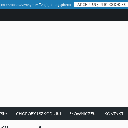
ookies przechowywanym w Twojej przeglądarce.
AKCEPTUJĘ PLIKI COOKIES
SŁY
CHOROBY I SZKODNIKI
SŁOWNICZEK
KONTAKT