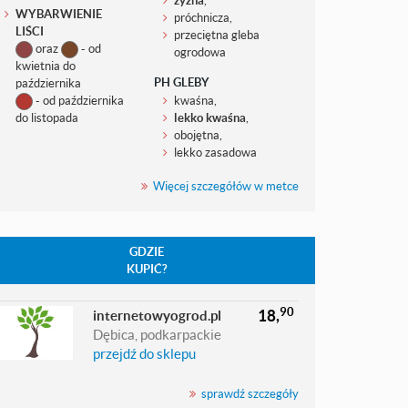
WYBARWIENIE
próchnicza,
LIŚCI
przeciętna gleba
oraz
- od
ogrodowa
kwietnia do
PH GLEBY
października
- od października
kwaśna,
do listopada
lekko kwaśna
,
obojętna,
lekko zasadowa
Więcej szczegółów w metce
GDZIE
KUPIĆ?
90
18,
internetowyogrod.pl
Dębica, podkarpackie
przejdź do sklepu
sprawdź szczegóły