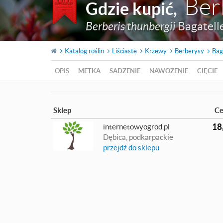
Ber
Gdzie kupić
,
Berberis thunbergii
Bagatell
Katalog roślin
Liściaste
Krzewy
Berberysy
Bag
OPIS
METKA
SADZENIE
NAWOŻENIE
CIĘCIE
Sklep
C
18
internetowyogrod.pl
Dębica, podkarpackie
przejdź do sklepu