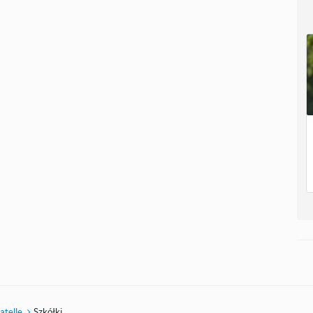
atelle
Szkółki