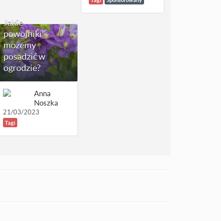
Jakie
powojniki
możemy
posadzić w
ogrodzie?
Anna
Noszka
21/03/2023
Tagi