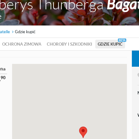
berys Thunberga
Bagat
e
atelle
Gdzie kupić
OCHRONA ZIMOWA
CHOROBY I SZKODNIKI
GDZIE KUPIĆ
ena
90
,