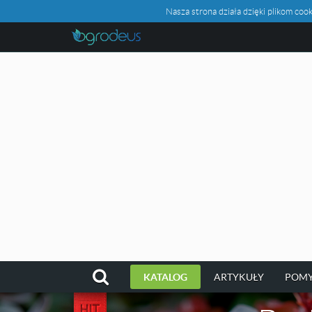
Nasza strona działa dzięki plikom c
KATALOG
ARTYKUŁY
POMY