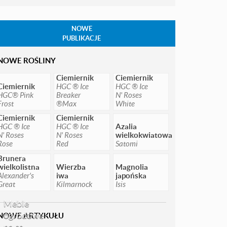
NOWE
PUBLIKACJE
NOWE ROŚLINY
Ciemiernik
Ciemiernik
Ciemiernik
HGC ® Ice
HGC ® Ice
HGC® Pink
Breaker
N' Roses
Frost
®Max
White
Ciemiernik
Ciemiernik
HGC ® Ice
HGC ® Ice
Azalia
N' Roses
N' Roses
wielkokwiatowa
Rose
Red
Satomi
Brunera
wielkolistna
Wierzba
Magnolia
Alexander's
iwa
japońska
Great
Kilmarnock
Isis
Meble
ogrodowe -
NOWE ARTYKUŁU
na co