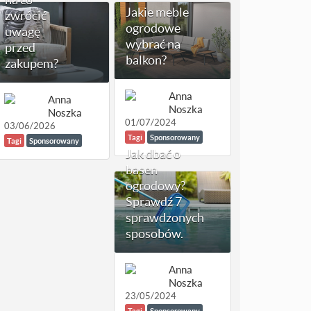
Jakie meble
zwrócić
ogrodowe
uwagę
wybrać na
przed
balkon?
zakupem?
Anna
Anna
Noszka
Noszka
01/07/2024
03/06/2026
Tagi
Sponsorowany
Tagi
Sponsorowany
Jak dbać o
basen
ogrodowy?
Sprawdź 7
sprawdzonych
sposobów.
Anna
Noszka
23/05/2024
Tagi
Sponsorowany