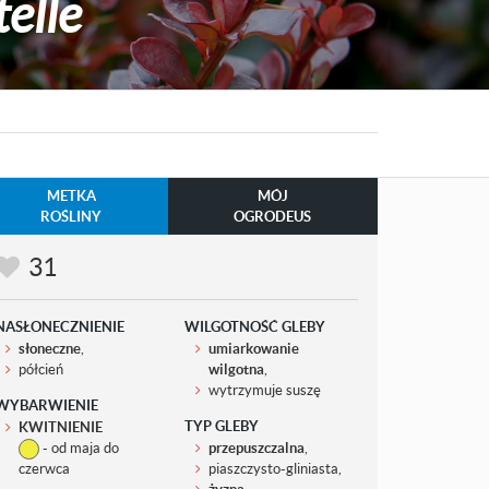
elle
METKA
MÓJ
ROŚLINY
OGRODEUS
31
NASŁONECZNIENIE
WILGOTNOŚĆ GLEBY
słoneczne
,
umiarkowanie
półcień
wilgotna
,
wytrzymuje suszę
WYBARWIENIE
TYP GLEBY
KWITNIENIE
- od maja do
przepuszczalna
,
czerwca
piaszczysto-gliniasta,
żyzna
,