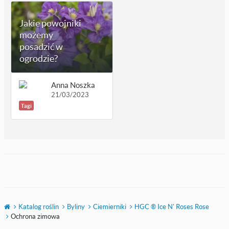
Jakie powojniki
możemy
posadzić w
ogrodzie?
Anna Noszka
21/03/2023
Tagi
Katalog roślin
Byliny
Ciemierniki
HGC ® Ice N' Roses Rose
Ochrona zimowa