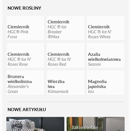
NOWE ROŚLINY
Ciemiernik
Ciemiernik
HGC ® Ice
Ciemiernik
HGC® Pink
Breaker
HGC ® Ice N'
Frost
®Max
Roses White
Ciemiernik
Ciemiernik
Azalia
HGC ® Ice N'
HGC ® Ice N'
wielkokwiatowa
Roses Rose
Roses Red
Satomi
Brunera
wielkolistna
Wierzba
Magnolia
Alexander's
iwa
japońska
Great
Kilmarnock
Isis
NOWE ARTYKUŁU
Meble
Jakie meble
ogrodowe - na