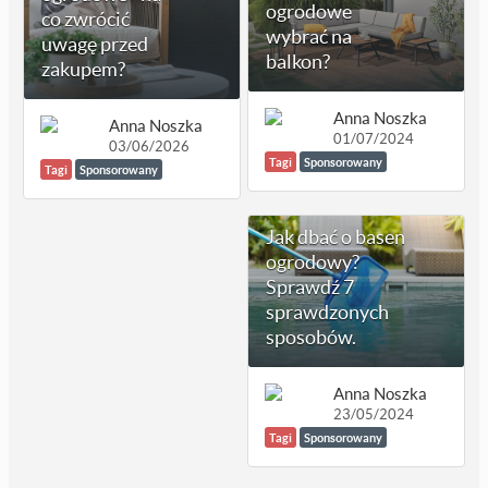
ogrodowe
co zwrócić
wybrać na
uwagę przed
balkon?
zakupem?
Anna Noszka
Anna Noszka
01/07/2024
03/06/2026
Tagi
Sponsorowany
Tagi
Sponsorowany
Jak dbać o basen
ogrodowy?
Sprawdź 7
sprawdzonych
sposobów.
Anna Noszka
23/05/2024
Tagi
Sponsorowany