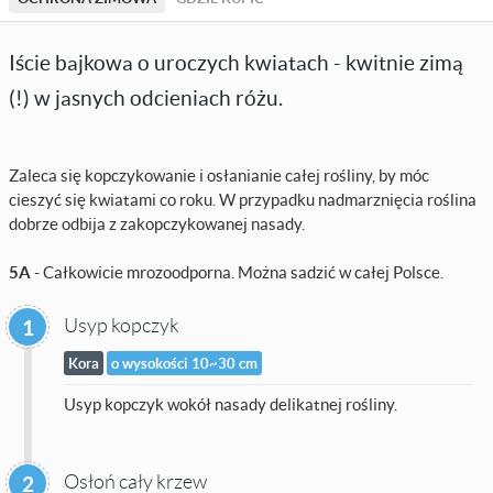
Iście bajkowa o uroczych kwiatach - kwitnie zimą
(!) w jasnych odcieniach różu.
Zaleca się kopczykowanie i osłanianie całej rośliny, by móc
cieszyć się kwiatami co roku. W przypadku nadmarznięcia roślina
dobrze odbija z zakopczykowanej nasady.
5A
- Całkowicie mrozoodporna. Można sadzić w całej Polsce.
Usyp kopczyk
1
Kora
o wysokości 10~30 cm
Usyp kopczyk wokół nasady delikatnej rośliny.
Osłoń cały krzew
2