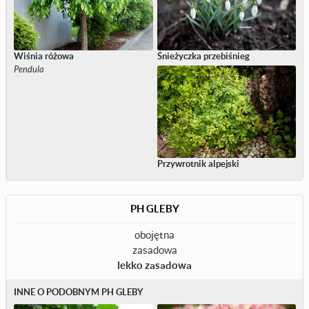
Wiśnia różowa
Śnieżyczka przebiśnieg
Pendula
Przywrotnik alpejski
PH GLEBY
obojętna
zasadowa
lekko zasadowa
INNE O PODOBNYM PH GLEBY