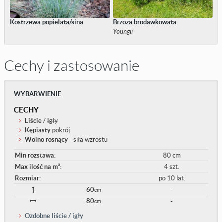
Kostrzewa popielata/sina
Brzoza brodawkowata
Youngii
Cechy i zastosowanie
WYBARWIENIE
CECHY
Liście
/
Igły
Kępiasty
pokrój
Wolno rosnący
- siła wzrostu
Min rozstawa:
80 cm
Max ilość na m²:
4 szt.
Rozmiar:
po 10 lat.
60
-
cm
80
-
cm
Ozdobne liście / igły