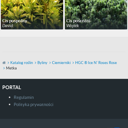
Cis pospolity
Cis pośredni
David
Wojtek
Katalog roślin
Byliny
Ciemierniki
HGC ® Ice N' Roses Rose
Metka
PORTAL
Regulamin
Polityka prywatności