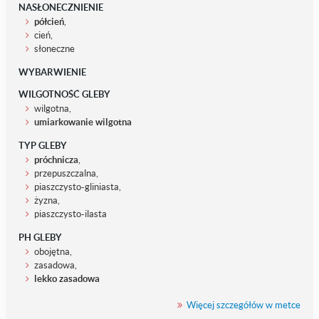
NASŁONECZNIENIE
półcień
,
cień,
słoneczne
WYBARWIENIE
WILGOTNOŚĆ GLEBY
wilgotna,
umiarkowanie wilgotna
TYP GLEBY
próchnicza
,
przepuszczalna,
piaszczysto-gliniasta,
żyzna,
piaszczysto-ilasta
PH GLEBY
obojętna,
zasadowa,
lekko zasadowa
Więcej szczegółów w metce