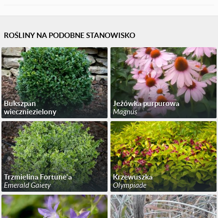
ROŚLINY NA PODOBNE STANOWISKO
Bukszpan
Jeżówka purpurowa
wieczniezielony
Magnus
Trzmielina Fortune'a
Krzewuszka
Emerald Gaiety
Olympiade