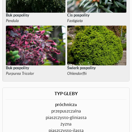
Buk pospolity
Cis pospolity
Pendula
Fastigiata
Buk pospolity
Świerk pospolity
Purpurea Tricolor
Ohlendorffii
TYP GLEBY
próchnicza
przepuszczalna
piaszczysto-gliniasta
żyzna
piaszczysto-ilasta