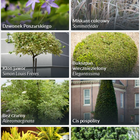
Miskant cukrowy
Dzwonek Poszarskiego
Sommerfeder
Bukszpan
Klon jawor
wieczniezielony
Simon Louis Frères
Elegantissima
Bez czarny
Aureomarginata
Cis pospolity