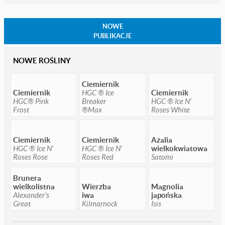
NOWE
PUBLIKACJE
NOWE ROŚLINY
Ciemiernik
Ciemiernik
HGC ® Ice
Ciemiernik
HGC® Pink
Breaker
HGC ® Ice N'
Frost
®Max
Roses White
Ciemiernik
Ciemiernik
Azalia
HGC ® Ice N'
HGC ® Ice N'
wielkokwiatowa
Roses Rose
Roses Red
Satomi
Brunera
wielkolistna
Wierzba
Magnolia
Alexander's
iwa
japońska
Great
Kilmarnock
Isis