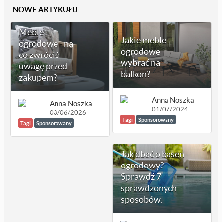
NOWE ARTYKUŁU
Meble
Jakie meble
ogrodowe - na
ogrodowe
co zwrócić
wybrać na
uwagę przed
balkon?
zakupem?
Anna Noszka
Anna Noszka
01/07/2024
03/06/2026
Tagi
Sponsorowany
Tagi
Sponsorowany
Jak dbać o basen
ogrodowy?
Sprawdź 7
sprawdzonych
sposobów.