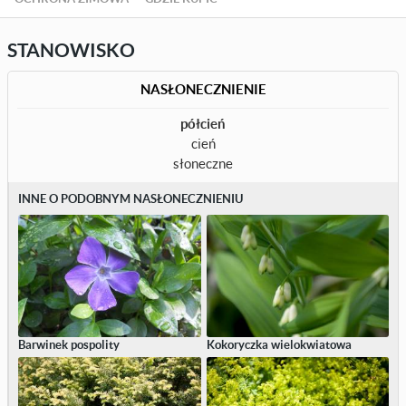
STANOWISKO
NASŁONECZNIENIE
półcień
cień
słoneczne
INNE O PODOBNYM NASŁONECZNIENIU
Barwinek pospolity
Kokoryczka wielokwiatowa