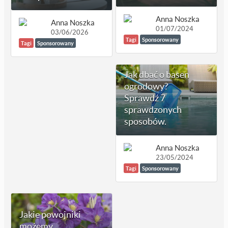
Anna Noszka
Anna Noszka
01/07/2024
03/06/2026
Tagi
Sponsorowany
Tagi
Sponsorowany
Jak dbać o basen
ogrodowy?
Sprawdź 7
sprawdzonych
sposobów.
Anna Noszka
23/05/2024
Tagi
Sponsorowany
Jakie powojniki
możemy