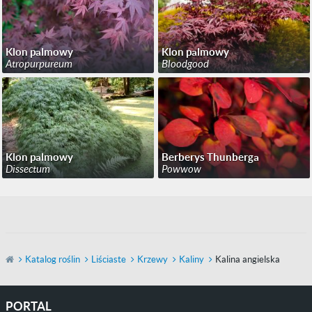
Klon palmowy
Klon palmowy
Atropurpureum
Bloodgood
Klon palmowy
Berberys Thunberga
Dissectum
Powwow
Katalog roślin
Liściaste
Krzewy
Kaliny
Kalina angielska
PORTAL