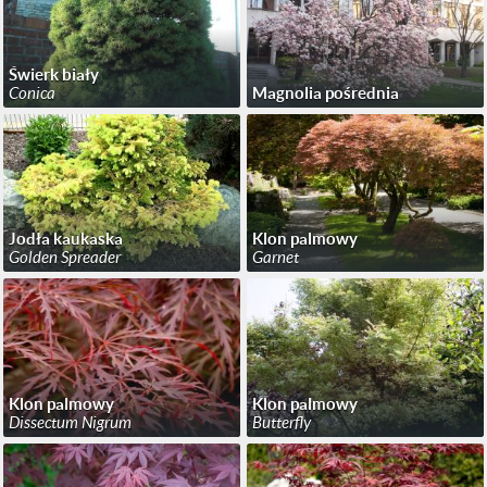
Świerk biały
Conica
Magnolia pośrednia
Jodła kaukaska
Klon palmowy
Golden Spreader
Garnet
Klon palmowy
Klon palmowy
Dissectum Nigrum
Butterfly