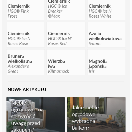
Ciemiernik
Ciemiernik
HGC ® Ice
Ciemiernik
HGC® Pink
Breaker
HGC ® Ice N'
Frost
®Max
Roses White
Ciemiernik
Ciemiernik
Azalia
HGC ® Ice N'
HGC ® Ice N'
wielkokwiatowa
Roses Rose
Roses Red
Satomi
Brunera
wielkolistna
Wierzba
Magnolia
Alexander's
iwa
japońska
Great
Kilmarnock
Isis
NOWE ARTYKUŁU
Meble
Jakie meble
ogrodowe - na
ogrodowe
co zwrócić
wybrać na
uwagę przed
balkon?
zakupem?