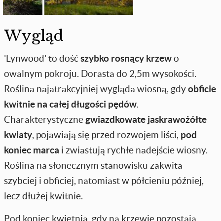
Wygląd
'Lynwood' to dość
szybko rosnący krzew
o
owalnym pokroju. Dorasta do 2,5m wysokości.
Roślina najatrakcyjniej wygląda wiosną, gdy
obficie
kwitnie na całej długości pędów
.
Charakterystyczne
gwiazdkowate jaskrawożółte
kwiaty
, pojawiają się przed rozwojem liści,
pod
koniec marca
i zwiastują rychłe nadejście wiosny.
Roślina na słonecznym stanowisku zakwita
szybciej i obficiej, natomiast w półcieniu później,
lecz dłużej kwitnie.
Pod koniec kwietnia, gdy na krzewie pozostają