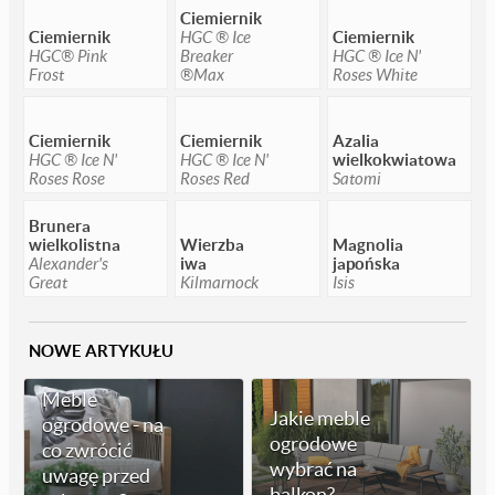
Ciemiernik
Ciemiernik
HGC ® Ice
Ciemiernik
HGC® Pink
Breaker
HGC ® Ice N'
Frost
®Max
Roses White
Ciemiernik
Ciemiernik
Azalia
HGC ® Ice N'
HGC ® Ice N'
wielkokwiatowa
Roses Rose
Roses Red
Satomi
Brunera
wielkolistna
Wierzba
Magnolia
Alexander's
iwa
japońska
Great
Kilmarnock
Isis
NOWE ARTYKUŁU
Meble
Jakie meble
ogrodowe - na
ogrodowe
co zwrócić
wybrać na
uwagę przed
balkon?