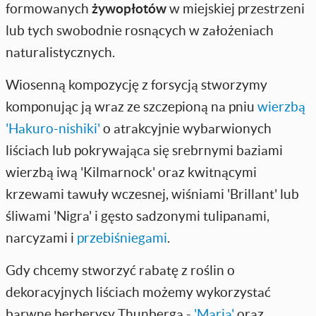
formowanych
żywopłotów
w miejskiej przestrzeni
lub tych swobodnie rosnących w założeniach
naturalistycznych.
Wiosenną kompozycję z forsycją stworzymy
komponując ją wraz ze szczepioną na pniu
wierzbą
'Hakuro-nishiki'
o atrakcyjnie wybarwionych
liściach lub pokrywająca się srebrnymi baziami
wierzbą iwą 'Kilmarnock' oraz kwitnącymi
krzewami tawuły wczesnej, wiśniami 'Brillant' lub
śliwami 'Nigra' i gęsto sadzonymi tulipanami,
narcyzami i
przebiśniegami
.
Gdy chcemy stworzyć rabatę z roślin o
dekoracyjnych liściach możemy wykorzystać
barwne berberysy Thunberga -
'Maria'
oraz