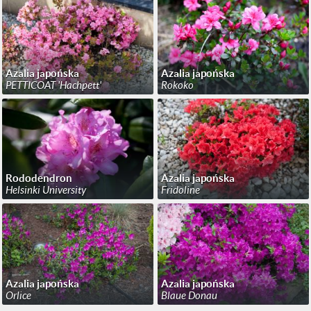
Azalia japońska
Azalia japońska
PETTICOAT 'Hachpett'
Rokoko
Rododendron
Azalia japońska
Helsinki University
Fridoline
Azalia japońska
Azalia japońska
Orlice
Blaue Donau