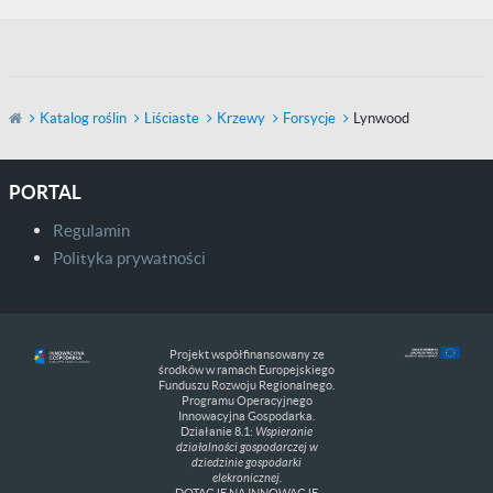
Katalog roślin
Liściaste
Krzewy
Forsycje
Lynwood
PORTAL
Regulamin
Polityka prywatności
Projekt współfinansowany ze
środków w ramach Europejskiego
Funduszu Rozwoju Regionalnego.
Programu Operacyjnego
Innowacyjna Gospodarka.
Działanie 8.1:
Wspieranie
działalności gospodarczej w
dziedzinie gospodarki
elekronicznej.
DOTACJE NA INNOWACJE