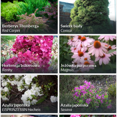
Berberys Thunberga
Świerk biały
Red Carpet
Conica
Hortensja bukietowa
Jeżówka purpurowa
Renhy
Magnus
Azalia japońska
Azalia japońska
EISPRINZESSIN Hacheis
Sasava