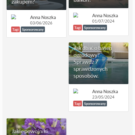
zakupem?
Anna Noszka
Anna Noszka
01/07/2024
03/06/2026
Tagi
Sponsorowany
Tagi
Sponsorowany
Jak dbać o basen
ogrodowy?
Sprawdź 7
sprawdzonych
sposobów.
Anna Noszka
23/05/2024
Tagi
Sponsorowany
Jakie powojniki