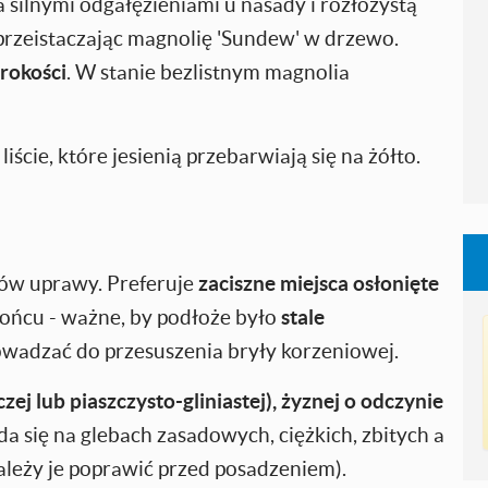
 silnymi odgałęzieniami u nasady i rozłożystą
 przeistaczając magnolię 'Sundew' w drzewo.
rokości
. W stanie bezlistnym magnolia
ście, które jesienią przebarwiają się na żółto.
ów uprawy. Preferuje
zaciszne miejsca osłonięte
słońcu - ważne, by podłoże było
stale
owadzać do przesuszenia bryły korzeniowej.
j lub piaszczysto-gliniastej), żyznej o odczynie
a się na glebach zasadowych, ciężkich, zbitych a
należy je poprawić przed posadzeniem).