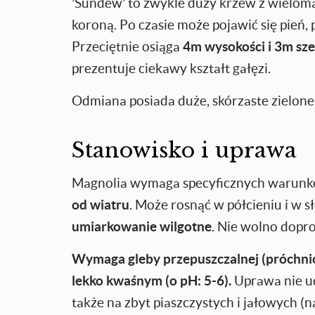
'Sundew' to zwykle duży krzew z wieloma
koroną. Po czasie może pojawić się pień,
Przeciętnie osiąga
4m wysokości i 3m sze
prezentuje ciekawy kształt gałęzi.
Odmiana posiada duże, skórzaste zielone li
Stanowisko i uprawa
Magnolia wymaga specyficznych warunk
od wiatru
. Może rosnąć w półcieniu i w 
umiarkowanie wilgotne
. Nie wolno dopr
Wymaga gleby przepuszczalnej (próchnicze
lekko kwaśnym (o pH: 5-6).
Uprawa nie ud
także na zbyt piaszczystych i jałowych (