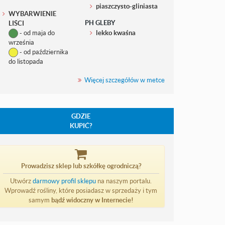
piaszczysto-gliniasta
WYBARWIENIE
PH GLEBY
LIŚCI
- od maja do
lekko kwaśna
września
- od października
do listopada
Więcej szczegółów w metce
GDZIE
KUPIĆ?
Prowadzisz sklep lub szkółkę ogrodniczą?
Utwórz
darmowy profil sklepu
na naszym portalu.
Wprowadź rośliny, które posiadasz w sprzedaży i tym
samym
bądź widoczny w Internecie!