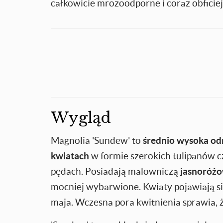
całkowicie mrozoodporne i coraz obficiej
Wygląd
Magnolia 'Sundew' to
średnio wysoka
od
kwiatach
w formie szerokich tulipanów cz
pędach. Posiadają malowniczą
jasnoróżo
mocniej wybarwione. Kwiaty pojawiają się
maja. Wczesna pora kwitnienia sprawia, 