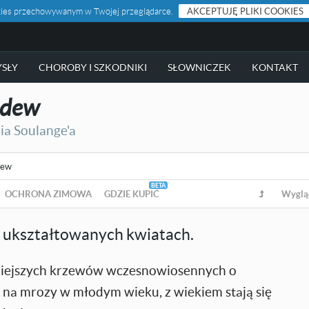
ookies przechowywanym w Twojej przeglądarce.
AKCEPTUJĘ PLIKI COOKIES
SŁY
CHOROBY I SZKODNIKI
SŁOWNICZEK
KONTAKT
ndew
ia Soulange'a
dew
OCHRONA ZIMOWA
GDZIE KUPIĆ
Wyglą
 ukształtowanych kwiatach.
kniejszych krzewów wczesnowiosennych o
 na mrozy w młodym wieku, z wiekiem stają się