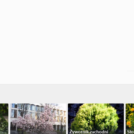
Żywotnik zachodni
Sło