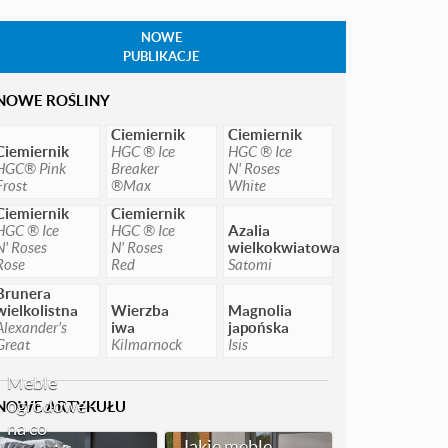
NOWE
PUBLIKACJE
NOWE ROŚLINY
Ciemiernik
Ciemiernik
Ciemiernik
HGC ® Ice
HGC ® Ice
HGC® Pink
Breaker
N' Roses
Frost
®Max
White
Ciemiernik
Ciemiernik
HGC ® Ice
HGC ® Ice
Azalia
N' Roses
N' Roses
wielkokwiatowa
Rose
Red
Satomi
Brunera
wielkolistna
Wierzba
Magnolia
Alexander's
iwa
japońska
Great
Kilmarnock
Isis
Meble
ogrodowe -
NOWE ARTYKUŁU
na co
Jakie meble