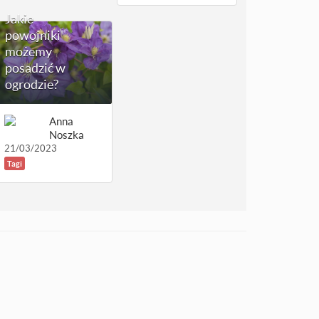
Jakie
powojniki
możemy
posadzić w
ogrodzie?
Anna
Noszka
21/03/2023
Tagi