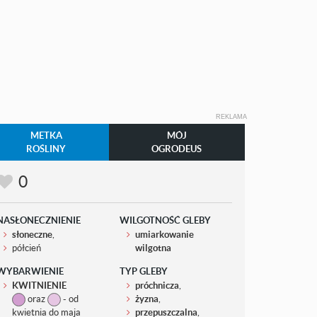
REKLAMA
METKA
MÓJ
ROŚLINY
OGRODEUS
0
NASŁONECZNIENIE
WILGOTNOŚĆ GLEBY
słoneczne
,
umiarkowanie
półcień
wilgotna
WYBARWIENIE
TYP GLEBY
KWITNIENIE
próchnicza
,
oraz
- od
żyzna
,
kwietnia do maja
przepuszczalna
,