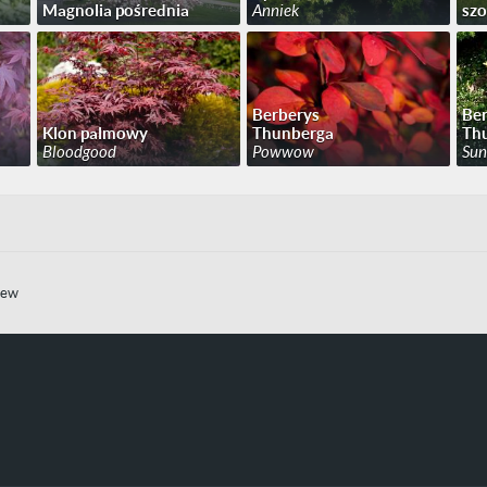
Magnolia pośrednia
Anniek
szo
Berberys
Ber
Klon palmowy
Thunberga
Th
Bloodgood
Powwow
Sun
dew