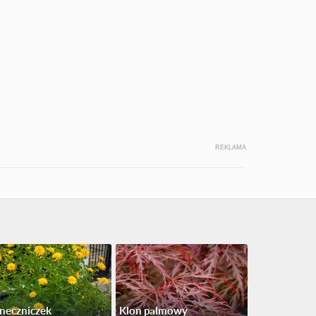
REKLAMA
neczniczek
Klon palmowy