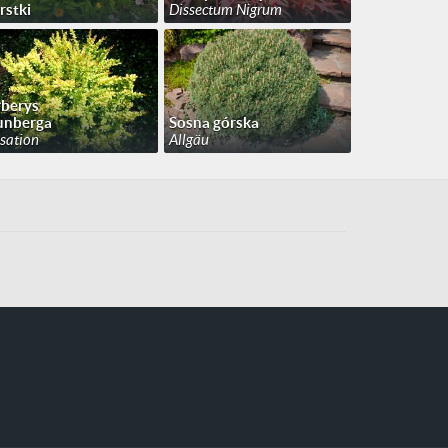
rstki
Dissectum Nigrum
berys
unberga
Sosna górska
sation
Allgäu