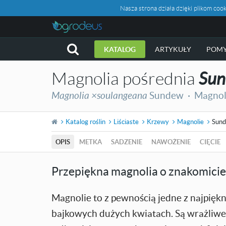
Nasza strona działa dzięki plikom c
KATALOG
ARTYKUŁY
POMY
Magnolia pośrednia
Su
Magnolia ×soulangeana
Sundew ·
Magnol
Katalog roślin
Liściaste
Krzewy
Magnolie
Sun
OPIS
METKA
SADZENIE
NAWOŻENIE
CIĘCIE
Przepiękna magnolia o znakomicie
Magnolie to z pewnością jedne z najpię
bajkowych dużych kwiatach. Są wrażliwe