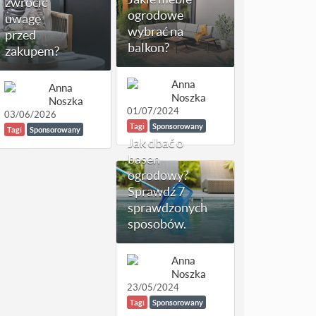
zwrócić
ogrodowe
uwagę
wybrać na
przed
balkon?
zakupem?
Anna
Anna
Noszka
Noszka
01/07/2024
03/06/2026
Tagi
Sponsorowany
Tagi
Sponsorowany
Jak dbać o
basen
ogrodowy?
Sprawdź 7
sprawdzonych
sposobów.
Anna
Noszka
23/05/2024
Tagi
Sponsorowany