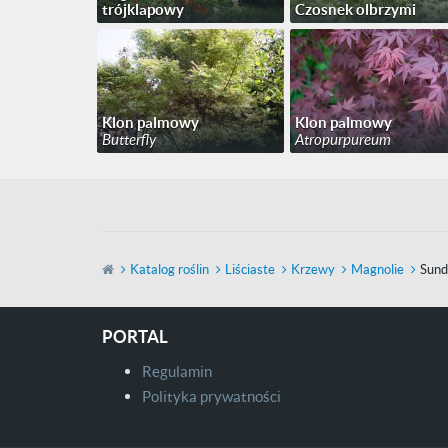
trójklapowy
Czosnek olbrzymi
Klon palmowy
Klon palmowy
Butterfly
Atropurpureum
Katalog roślin
Liściaste
Krzewy
Magnolie
Sun
PORTAL
Regulamin
Polityka prywatności