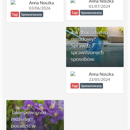
Anna Noszka
Anna Noszka
01/07/2024
03/06/2026
Tagi
Sponsorowany
Tagi
Sponsorowany
Jak dbać o basen
ogrodowy?
Sprawdź 7
sprawdzonych
sposobów.
Anna Noszka
23/05/2024
Tagi
Sponsorowany
Jakie powojniki
możemy
posadzić w