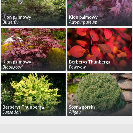
Klon palmowy
Klon palmowy
Butterfly
Atropurpureum
Klon palmowy
Berberys Thunberga
Bloodgood
Powwow
Berberys Thunberga
Sosna górska
Sunsation
Allgäu