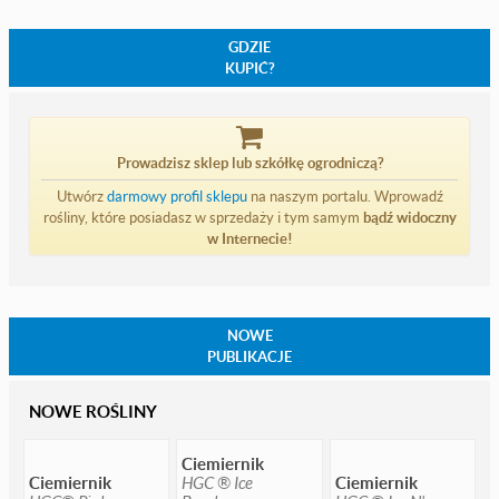
GDZIE
KUPIĆ?
Prowadzisz sklep lub szkółkę ogrodniczą?
Utwórz
darmowy profil sklepu
na naszym portalu. Wprowadź
rośliny, które posiadasz w sprzedaży i tym samym
bądź widoczny
w Internecie!
NOWE
PUBLIKACJE
NOWE ROŚLINY
Ciemiernik
Ciemiernik
HGC ® Ice
Ciemiernik