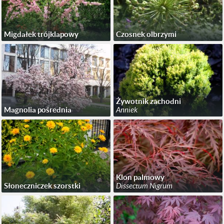
Migdałek trójklapowy
Czosnek olbrzymi
Żywotnik zachodni
Magnolia pośrednia
Anniek
Klon palmowy
Słoneczniczek szorstki
Dissectum Nigrum