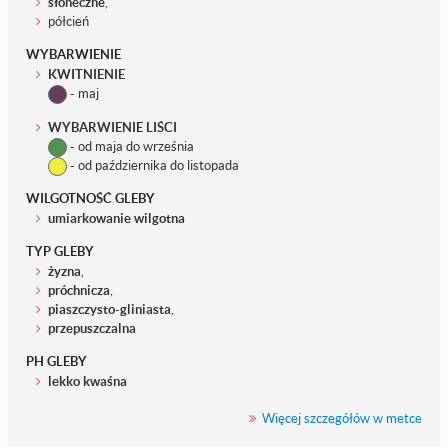
słoneczne
,
półcień
WYBARWIENIE
KWITNIENIE
- maj
WYBARWIENIE LIŚCI
- od maja do września
- od października do listopada
WILGOTNOŚĆ GLEBY
umiarkowanie wilgotna
TYP GLEBY
żyzna
,
próchnicza
,
piaszczysto-gliniasta
,
przepuszczalna
PH GLEBY
lekko kwaśna
Więcej szczegółów w metce