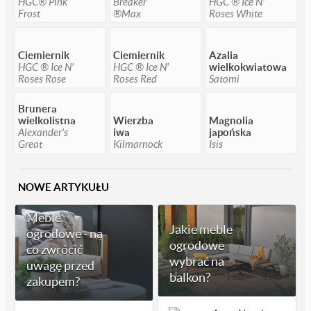
HGC® Pink
Breaker
HGC ® Ice N'
Frost
®Max
Roses White
Ciemiernik
Ciemiernik
Azalia
HGC ® Ice N'
HGC ® Ice N'
wielkokwiatowa
Roses Rose
Roses Red
Satomi
Brunera
wielkolistna
Wierzba
Magnolia
Alexander's
iwa
japońska
Great
Kilmarnock
Isis
NOWE ARTYKUŁU
Meble
Jakie meble
ogrodowe - na
ogrodowe
co zwrócić
wybrać na
uwagę przed
balkon?
zakupem?