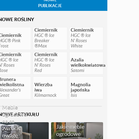
PUBLIKACJE
NOWE ROŚLINY
Ciemiernik
Ciemiernik
Ciemiernik
HGC ® Ice
HGC ® Ice
HGC® Pink
Breaker
N' Roses
Frost
®Max
White
Ciemiernik
Ciemiernik
HGC ® Ice
HGC ® Ice
Azalia
N' Roses
N' Roses
wielkokwiatowa
Rose
Red
Satomi
Brunera
wielkolistna
Wierzba
Magnolia
Alexander's
iwa
japońska
Great
Kilmarnock
Isis
Meble
ogrodowe -
NOWE ARTYKUŁU
na co
Jakie meble
zwrócić
ogrodowe
uwagę