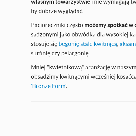
własnym towarzystwie
i nie wymagają t
by dobrze wyglądać.
Pacioreczniki często
możemy spotkać w d
sadzonymi jako obwódka dla wysokiej kan
stosuje się
begonię stale kwitnącą
,
aksami
surfinię czy pelargonię.
Mniej "kwietnikową" aranżację w naszy
obsadzimy kwitnącymi wcześniej kosać
'Bronze Form'
.