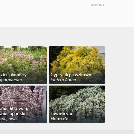
REKLAMA
ziec plamisty
Cyprysik groszkowy
opurpureum
Filifera Aurea
nia piłkowana /
nia japońska
Tawuła van
anogawa
Houtte'a