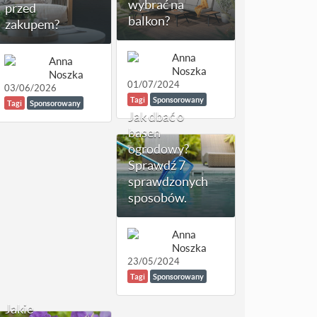
wybrać na
przed
balkon?
zakupem?
Anna
Anna
Noszka
Noszka
01/07/2024
03/06/2026
Tagi
Sponsorowany
Tagi
Sponsorowany
Jak dbać o
basen
ogrodowy?
Sprawdź 7
sprawdzonych
sposobów.
Anna
Noszka
23/05/2024
Tagi
Sponsorowany
Jakie