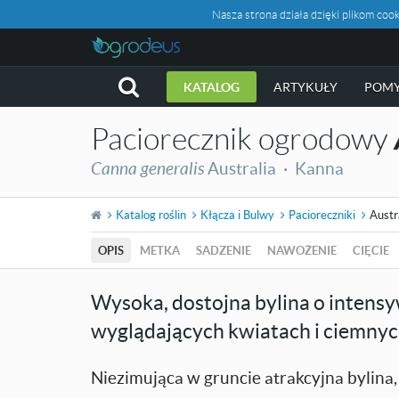
Nasza strona działa dzięki plikom c
KATALOG
ARTYKUŁY
POMY
Paciorecznik ogrodowy
Canna generalis
Australia ·
Kanna
Katalog roślin
Kłącza i Bulwy
Pacioreczniki
Austr
OPIS
METKA
SADZENIE
NAWOŻENIE
CIĘCIE
Wysoka, dostojna bylina o intens
wyglądających kwiatach i ciemnyc
Niezimująca w gruncie atrakcyjna bylina,