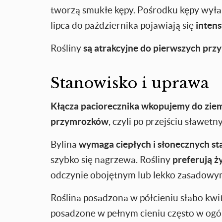
tworzą smukłe kępy. Pośrodku kępy wyłani
lipca do października pojawiają się
intens
Rośliny
są atrakcyjne do pierwszych prz
Stanowisko i uprawa
Kłącza paciorecznika wkopujemy do ziem
przymrozków
, czyli po przejściu sławe
Bylina
wymaga ciepłych i słonecznych s
szybko się nagrzewa. Rośliny
preferują ż
odczynie obojętnym lub lekko zasadowy
Roślina posadzona w półcieniu słabo kwitn
posadzone w pełnym cieniu często w ogó