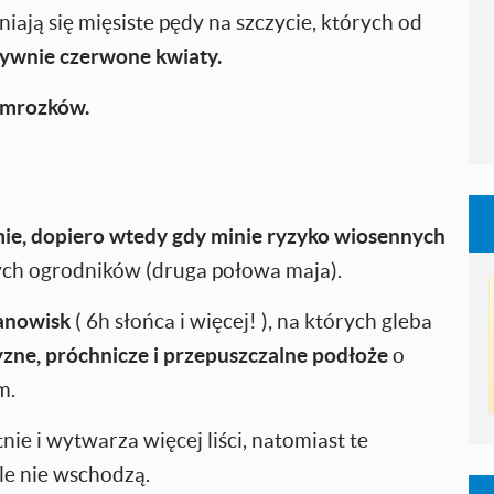
ają się mięsiste pędy na szczycie, których od
ywnie czerwone kwiaty.
ymrozków.
ie, dopiero wtedy gdy minie ryzyko wiosennych
tnych ogrodników (druga połowa maja).
tanowisk
( 6h słońca i więcej! ), na których gleba
yzne, próchnicze i przepuszczalne podłoże
o
m.
ie i wytwarza więcej liści, natomiast te
le nie wschodzą.