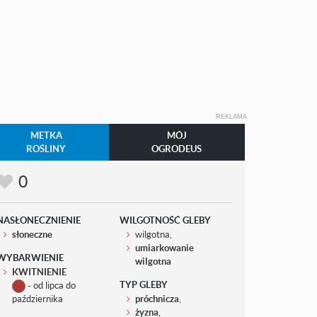
REKLAMA
METKA
MÓJ
ROŚLINY
OGRODEUS
0
NASŁONECZNIENIE
WILGOTNOŚĆ GLEBY
słoneczne
wilgotna,
umiarkowanie
WYBARWIENIE
wilgotna
KWITNIENIE
TYP GLEBY
- od lipca do
października
próchnicza
,
żyzna
,