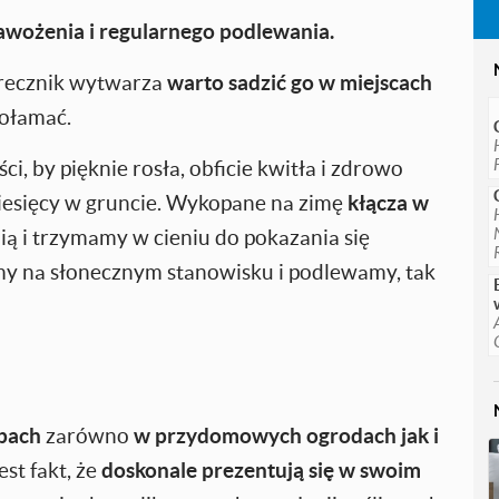
wożenia i regularnego podlewania.
orecznik wytwarza
warto sadzić go w miejscach
połamać.
, by pięknie rosła, obficie kwitła i zdrowo
miesięcy w gruncie. Wykopane na zimę
kłącza w
ią i trzymamy w cieniu do pokazania się
iamy na słonecznym stanowisku i podlewamy, tak
upach
zarówno
w przydomowych ogrodach jak i
est fakt, że
doskonale prezentują się w swoim