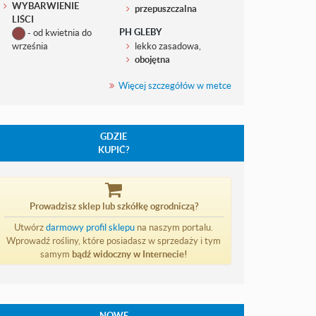
WYBARWIENIE
przepuszczalna
LIŚCI
PH GLEBY
- od kwietnia do
września
lekko zasadowa,
obojętna
Więcej szczegółów w metce
GDZIE
KUPIĆ?
Prowadzisz sklep lub szkółkę ogrodniczą?
Utwórz
darmowy profil sklepu
na naszym portalu.
Wprowadź rośliny, które posiadasz w sprzedaży i tym
samym
bądź widoczny w Internecie!
NOWE