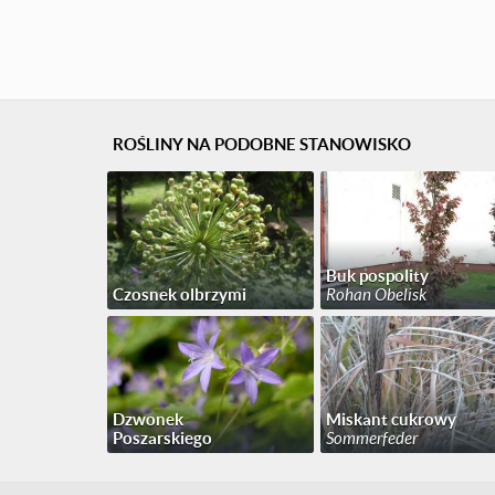
ROŚLINY NA PODOBNE STANOWISKO
Buk pospolity
Czosnek olbrzymi
Rohan Obelisk
Dzwonek
Miskant cukrowy
Poszarskiego
Sommerfeder