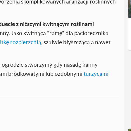
worzenia skomplikowanych aranżacji roślinnych
uecie z niższymi kwitnącym roślinami
ny. Jako kwitnącą "ramę" dla paciorecznika
tkę rozpierzchłą
, szałwie błyszczącą a nawet
m ogrodzie stworzymy gdy nasadę kanny
cami bródkowatymi lub ozdobnymi
turzycami