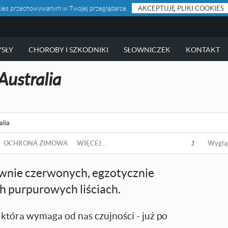
ookies przechowywanym w Twojej przeglądarce.
AKCEPTUJĘ PLIKI COOKIES
SŁY
CHOROBY I SZKODNIKI
SŁOWNICZEK
KONTAKT
Australia
alia
OCHRONA ZIMOWA
WIĘCEJ…
Wyglą
ywnie czerwonych, egzotycznie
h purpurowych liściach.
 która wymaga od nas czujności - już po