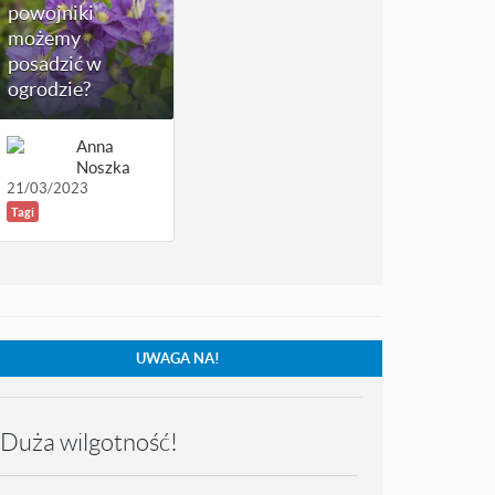
powojniki
możemy
posadzić w
ogrodzie?
Anna
Noszka
21/03/2023
Tagi
UWAGA NA!
Duża wilgotność!