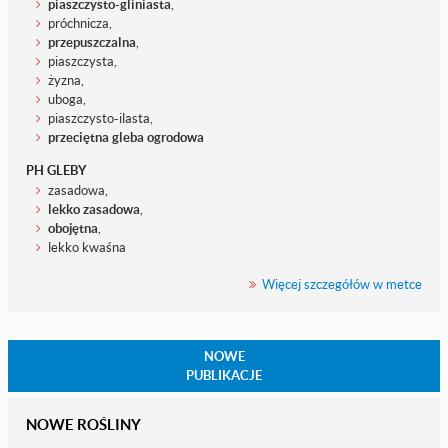
piaszczysto-gliniasta
,
próchnicza,
przepuszczalna
,
piaszczysta,
żyzna,
uboga,
piaszczysto-ilasta,
przeciętna gleba ogrodowa
PH GLEBY
zasadowa,
lekko zasadowa
,
obojętna
,
lekko kwaśna
Więcej szczegółów w metce
NOWE
PUBLIKACJE
NOWE ROŚLINY