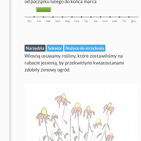
od początku lutego do końca marca
sty
lut
mar
kwi
maj
cze
lip
sie
wrz
paź
lis
gru
Narzędzia
Sekator
Nożyce do strzyżenia
Wiosną usuwamy rośliny, które zostawiliśmy na
rabacie jesienią, by przekwitłymi kwiatostanami
zdobiły zimowy ogród.