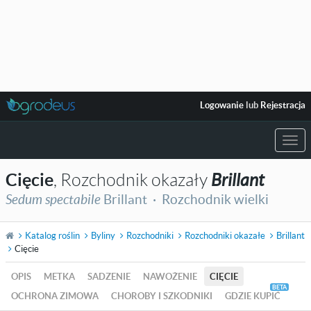
Logowanie
lub
Rejestracja
Togg
navi
Cięcie
, Rozchodnik okazały
Brillant
Sedum spectabile
Brillant ·
Rozchodnik wielki
Katalog roślin
Byliny
Rozchodniki
Rozchodniki okazałe
Brillant
Cięcie
OPIS
METKA
SADZENIE
NAWOŻENIE
CIĘCIE
OCHRONA ZIMOWA
CHOROBY I SZKODNIKI
GDZIE KUPIĆ