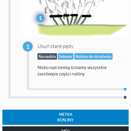
1
Usuń stare pędy
1
Narzędzia
Sekator
Nożyce do strzyżenia
Nisko nad ziemią ścinamy wszystkie
zaschnięte części rośliny.
METKA
ROŚLINY
MÓJ