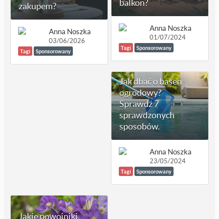
balkon?
zakupem?
Anna Noszka
Anna Noszka
01/07/2024
03/06/2026
Tagi
Sponsorowany
Tagi
Sponsorowany
Jak dbać o basen
ogrodowy?
Sprawdź 7
sprawdzonych
sposobów.
Anna Noszka
23/05/2024
Tagi
Sponsorowany
Jakie powojniki