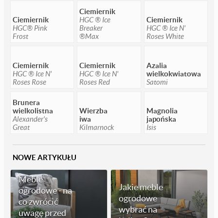
Ciemiernik
Ciemiernik
HGC ® Ice
Ciemiernik
HGC® Pink
Breaker
HGC ® Ice N'
Frost
®Max
Roses White
Ciemiernik
Ciemiernik
Azalia
HGC ® Ice N'
HGC ® Ice N'
wielkokwiatowa
Roses Rose
Roses Red
Satomi
Brunera
wielkolistna
Wierzba
Magnolia
Alexander's
iwa
japońska
Great
Kilmarnock
Isis
NOWE ARTYKUŁU
Meble
Jakie meble
ogrodowe - na
ogrodowe
co zwrócić
wybrać na
uwagę przed