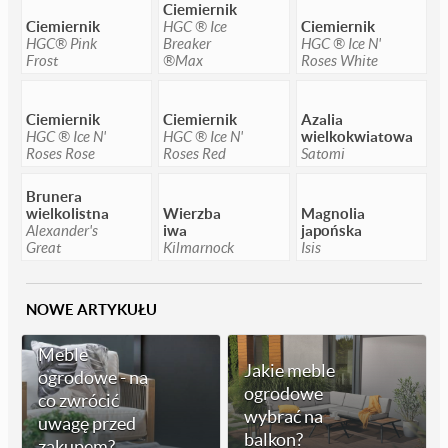
Ciemiernik
Ciemiernik
HGC ® Ice
Ciemiernik
HGC® Pink
Breaker
HGC ® Ice N'
Frost
®Max
Roses White
Ciemiernik
Ciemiernik
Azalia
HGC ® Ice N'
HGC ® Ice N'
wielkokwiatowa
Roses Rose
Roses Red
Satomi
Brunera
wielkolistna
Wierzba
Magnolia
Alexander's
iwa
japońska
Great
Kilmarnock
Isis
NOWE ARTYKUŁU
Meble
Jakie meble
ogrodowe - na
ogrodowe
co zwrócić
wybrać na
uwagę przed
balkon?
zakupem?