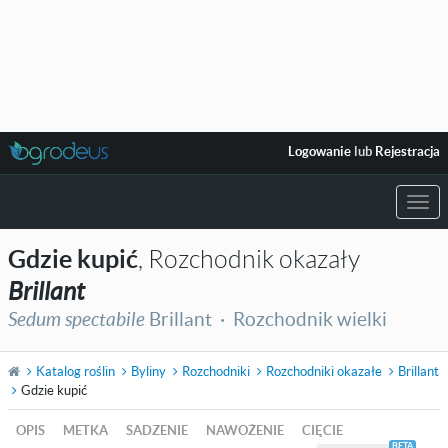
Logowanie
lub
Rejestracja
Togg
navi
Gdzie kupić
, Rozchodnik okazały
Brillant
Sedum spectabile
Brillant ·
Rozchodnik wielki
Katalog roślin
Byliny
Rozchodniki
Rozchodniki okazałe
Brillant
Gdzie kupić
OPIS
METKA
SADZENIE
NAWOŻENIE
CIĘCIE