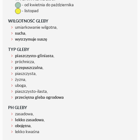
- od kwietnia do października
- listopad
WILGOTNOŚĆ GLEBY
umiarkowanie wilgotna,
sucha
,
wytrzymuje suszę
TYP GLEBY
piaszczysto-gliniasta
,
próchnicza,
przepuszczalna
,
piaszczysta,
żyzna,
uboga,
piaszczysto-ilasta,
przeciętna gleba ogrodowa
PH GLEBY
zasadowa,
lekko zasadowa
,
obojętna
,
lekko kwaśna