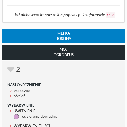
*
już niebawem import roślin poprzez plik w formacie
CSV
METKA
ROŚLINY
MÓJ
OGRODEUS
2
NASŁONECZNIENIE
słoneczne
,
półcień
WYBARWIENIE
KWITNIENIE
- od sierpnia do grudnia
WYBARWIENIE LIŚCI