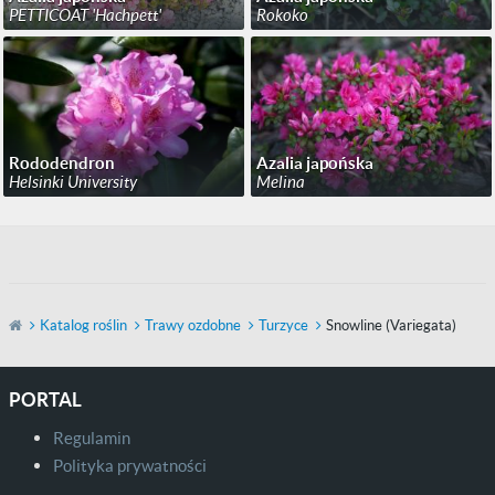
PETTICOAT 'Hachpett'
Rokoko
Rododendron
Azalia japońska
Helsinki University
Melina
Katalog roślin
Trawy ozdobne
Turzyce
Snowline (Variegata)
PORTAL
Regulamin
Polityka prywatności