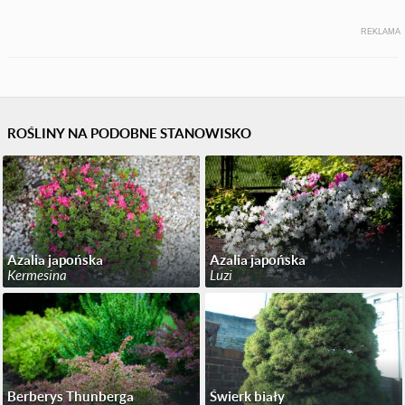
REKLAMA
ROŚLINY NA PODOBNE STANOWISKO
Azalia japońska
Azalia japońska
Kermesina
Luzi
Berberys Thunberga
Świerk biały