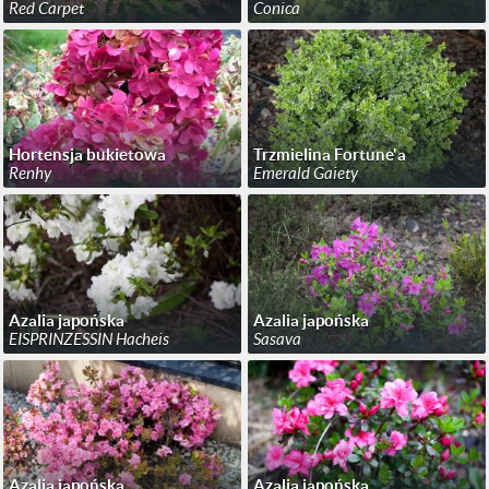
Red Carpet
Conica
Hortensja bukietowa
Trzmielina Fortune'a
Renhy
Emerald Gaiety
Azalia japońska
Azalia japońska
EISPRINZESSIN Hacheis
Sasava
Azalia japońska
Azalia japońska