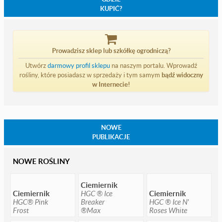
KUPIĆ?
Prowadzisz sklep lub szkółkę ogrodniczą?
Utwórz
darmowy profil sklepu
na naszym portalu. Wprowadź
rośliny, które posiadasz w sprzedaży i tym samym
bądź widoczny
w Internecie!
NOWE
PUBLIKACJE
NOWE ROŚLINY
Ciemiernik
Ciemiernik
HGC ® Ice
Ciemiernik
HGC® Pink
Breaker
HGC ® Ice N'
Frost
®Max
Roses White