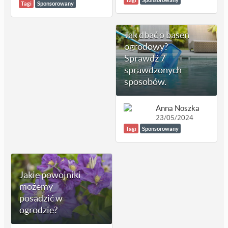
Tagi
Sponsorowany
Jak dbać o basen
ogrodowy?
Sprawdź 7
sprawdzonych
sposobów.
Anna Noszka
23/05/2024
Tagi
Sponsorowany
Jakie powojniki
możemy
posadzić w
ogrodzie?