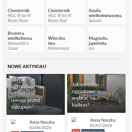
Ciemiernik
Ciemiernik
Azalia
HGC ® Ice N'
HGC ® Ice N'
wielkokwiatowa
Roses Rose
Roses Red
Satomi
Brunera
wielkolistna
Wierzba
Magnolia
Alexander's
iwa
japońska
Great
Kilmarnock
Isis
NOWE ARTYKUŁU
Meble
Jakie meble
ogrodowe - na
ogrodowe
co zwrócić
wybrać na
uwagę przed
balkon?
zakupem?
Anna Noszka
Anna Noszka
01/07/2024
03/06/2026
Tagi
Sponsorowany