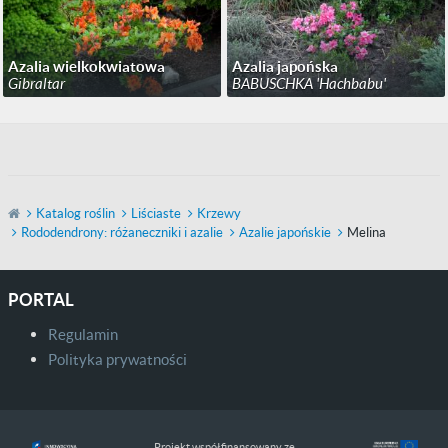
Azalia wielkokwiatowa
Azalia japońska
Gibraltar
BABUSCHKA 'Hachbabu'
Katalog roślin
Liściaste
Krzewy
Rododendrony: różaneczniki i azalie
Azalie japońskie
Melina
PORTAL
Regulamin
Polityka prywatności
Projekt współfinansowany ze