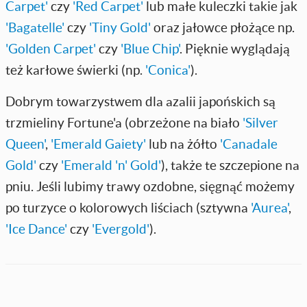
Carpet'
czy
'Red Carpet'
lub małe kuleczki takie jak
'Bagatelle'
czy
'Tiny Gold'
oraz jałowce płożące np.
'Golden Carpet'
czy
'Blue Chip'
. Pięknie wyglądają
też karłowe świerki (np.
'Conica'
).
Dobrym towarzystwem dla azalii japońskich są
trzmieliny Fortune'a (obrzeżone na biało
'Silver
Queen'
,
'Emerald Gaiety'
lub na żółto
'Canadale
Gold'
czy
'Emerald 'n' Gold'
), także te szczepione na
pniu. Jeśli lubimy trawy ozdobne, sięgnąć możemy
po turzyce o kolorowych liściach (sztywna
'Aurea'
,
'Ice Dance'
czy
'Evergold'
).