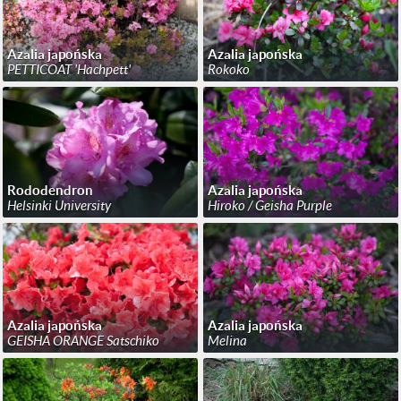
Azalia japońska
Azalia japońska
PETTICOAT 'Hachpett'
Rokoko
Rododendron
Azalia japońska
Helsinki University
Hiroko / Geisha Purple
Azalia japońska
Azalia japońska
GEISHA ORANGE Satschiko
Melina