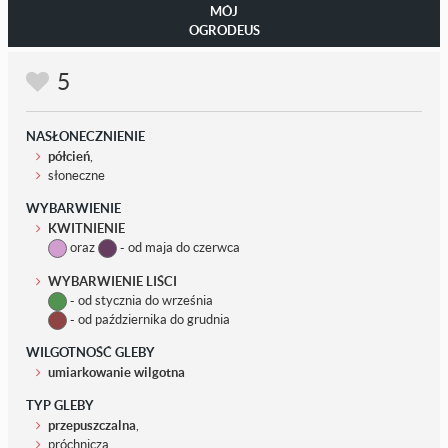
MÓJ
OGRODEUS
5
NASŁONECZNIENIE
półcień
,
słoneczne
WYBARWIENIE
KWITNIENIE
oraz
- od maja do czerwca
WYBARWIENIE LIŚCI
- od stycznia do września
- od października do grudnia
WILGOTNOŚĆ GLEBY
umiarkowanie wilgotna
TYP GLEBY
przepuszczalna
,
próchnicza,