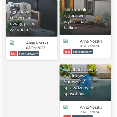
Meble
Jakie meble
ogrodowe - na
ogrodowe
co zwrócić
wybrać na
uwagę przed
balkon?
zakupem?
Anna Noszka
Anna Noszka
01/07/2024
03/06/2026
Tagi
Sponsorowany
Tagi
Sponsorowany
Jak dbać o basen
ogrodowy?
Sprawdź 7
sprawdzonych
sposobów.
Anna Noszka
23/05/2024