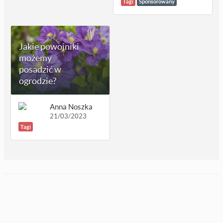
Tagi
Sponsorowany
Jakie powojniki
możemy
posadzić w
ogrodzie?
Anna Noszka
21/03/2023
Tagi