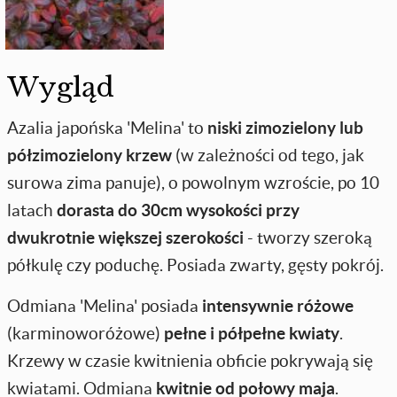
Wygląd
Azalia japońska 'Melina' to
niski zimozielony lub
półzimozielony krzew
(w zależności od tego, jak
surowa zima panuje), o powolnym wzroście, po 10
latach
dorasta do 30cm wysokości przy
dwukrotnie większej szerokości
- tworzy szeroką
półkulę czy poduchę. Posiada zwarty, gęsty pokrój.
Odmiana 'Melina' posiada
intensywnie różowe
(karminoworóżowe)
pełne i półpełne kwiaty
.
Krzewy w czasie kwitnienia obficie pokrywają się
kwiatami. Odmiana
kwitnie od połowy maja
.