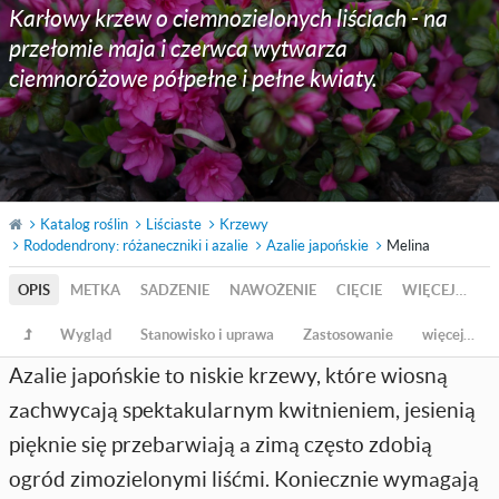
Karłowy krzew o ciemnozielonych liściach - na
przełomie maja i czerwca wytwarza
ciemnoróżowe półpełne i pełne kwiaty.
Katalog roślin
Liściaste
Krzewy
Rododendrony: różaneczniki i azalie
Azalie japońskie
Melina
OPIS
METKA
SADZENIE
NAWOŻENIE
CIĘCIE
WIĘCEJ…
Wygląd
Stanowisko i uprawa
Zastosowanie
więcej…
Azalie japońskie to niskie krzewy, które wiosną
zachwycają spektakularnym kwitnieniem, jesienią
pięknie się przebarwiają a zimą często zdobią
ogród zimozielonymi liśćmi. Koniecznie wymagają