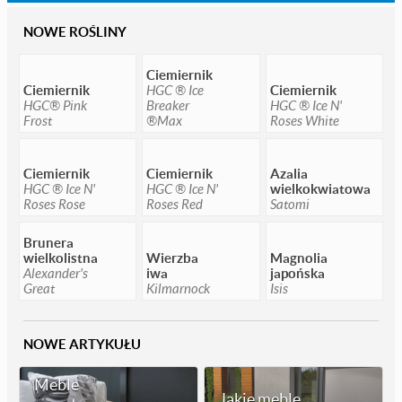
NOWE ROŚLINY
Ciemiernik
Ciemiernik
HGC ® Ice
Ciemiernik
HGC® Pink
Breaker
HGC ® Ice N'
Frost
®Max
Roses White
Ciemiernik
Ciemiernik
Azalia
HGC ® Ice N'
HGC ® Ice N'
wielkokwiatowa
Roses Rose
Roses Red
Satomi
Brunera
wielkolistna
Wierzba
Magnolia
Alexander's
iwa
japońska
Great
Kilmarnock
Isis
NOWE ARTYKUŁU
Meble
Jakie meble