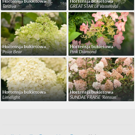
Hortensja bukietowa
Hortensja bukietowa
Tardiva
GREAT STAR Le Vasterival
Hortensja bukietowa
Hortensja bukietowa
Polar Bear
Pink Diamond
Hortensja bukietowa
Hortensja bukietowa
Limelight
SUNDAE FRAISE 'Rensun'