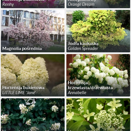
Renhy
Orange Dream
Jodła kaukaska
Magnolia pośrednia
Golden Spreader
Hortensja
Hortensja bukietowa
krzewiasta/drzewiasta
LITTLE LIME 'Jane'
Annabelle