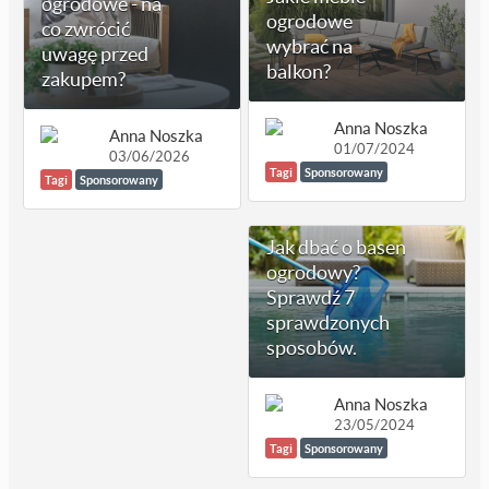
ogrodowe - na
ogrodowe
co zwrócić
wybrać na
uwagę przed
balkon?
zakupem?
Anna Noszka
Anna Noszka
01/07/2024
03/06/2026
Tagi
Sponsorowany
Tagi
Sponsorowany
Jak dbać o basen
ogrodowy?
Sprawdź 7
sprawdzonych
sposobów.
Anna Noszka
23/05/2024
Tagi
Sponsorowany