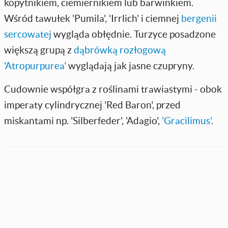
kopytnikiem, ciemiernikiem lub barwinkiem.
Wśród tawułek 'Pumila', 'Irrlich' i ciemnej
bergenii
sercowatej
wygląda obłędnie. Turzyce posadzone
większą grupą z
dąbrówką rozłogową
'Atropurpurea'
wyglądają jak jasne czupryny.
Cudownie współgra z roślinami trawiastymi - obok
imperaty cylindrycznej 'Red Baron', przed
miskantami np. 'Silberfeder', 'Adagio',
'Gracilimus'
.