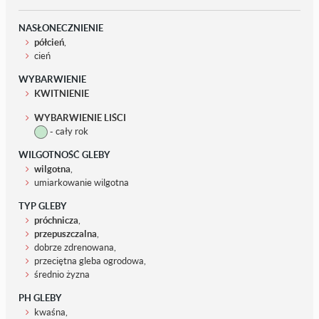
NASŁONECZNIENIE
półcień
,
cień
WYBARWIENIE
KWITNIENIE
WYBARWIENIE LIŚCI
- cały rok
WILGOTNOŚĆ GLEBY
wilgotna
,
umiarkowanie wilgotna
TYP GLEBY
próchnicza
,
przepuszczalna
,
dobrze zdrenowana,
przeciętna gleba ogrodowa,
średnio żyzna
PH GLEBY
kwaśna,