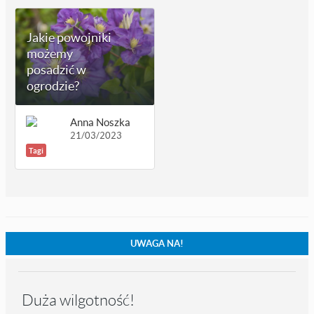
Jakie powojniki
możemy
posadzić w
ogrodzie?
Anna Noszka
21/03/2023
Tagi
UWAGA NA!
Duża wilgotność!