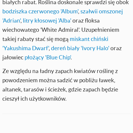
białych rabat. Roślina doskonale sprawdzi się obok
bodziszka czerwonego 'Album'
,
szałwii omszonej
'Adrian'
,
litry kłosowej 'Alba'
oraz floksa
wiechowatego 'White Admiral'. Uzupełnieniem
takiej rabaty stać się mogą
miskant chiński
'Yakushima Dwarf'
,
dereń biały 'Ivory Halo'
oraz
jałowiec
płożący 'Blue Chip'
.
Ze względu na ładny zapach kwiatów roślinę z
powodzeniem można sadzić w pobliżu ławek,
altanek, tarasów i ścieżek, gdzie zapach będzie
cieszył ich użytkowników.