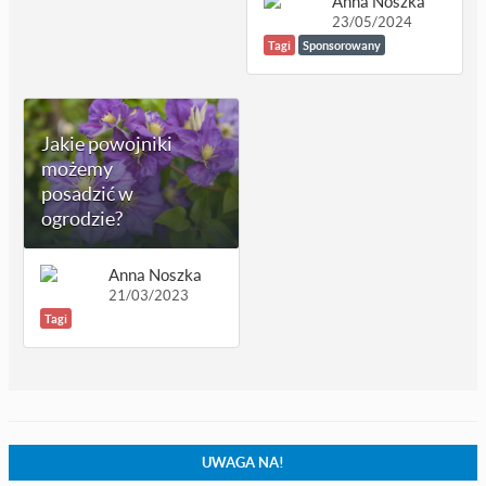
Anna Noszka
23/05/2024
Tagi
Sponsorowany
Jakie powojniki
możemy
posadzić w
ogrodzie?
Anna Noszka
21/03/2023
Tagi
UWAGA NA!