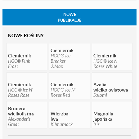
NOWE
PUBLIKACJE
NOWE ROŚLINY
Ciemiernik
Ciemiernik
HGC ® Ice
Ciemiernik
HGC® Pink
Breaker
HGC ® Ice N'
Frost
®Max
Roses White
Ciemiernik
Ciemiernik
Azalia
HGC ® Ice N'
HGC ® Ice N'
wielkokwiatowa
Roses Rose
Roses Red
Satomi
Brunera
wielkolistna
Wierzba
Magnolia
Alexander's
iwa
japońska
Great
Kilmarnock
Isis