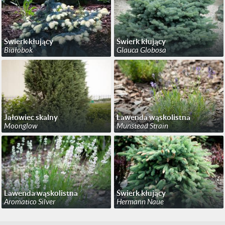
Świerk kłujący
Świerk kłujący
Białobok
Glauca Globosa
Jałowiec skalny
Lawenda wąskolistna
Moonglow
Munstead Strain
Lawenda wąskolistna
Świerk kłujący
Aromatico Silver
Hermann Naue