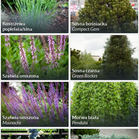
Kostrzewa
Sosna bośniacka
popielata/sina
Compact Gem
Sosna czarna
Szałwia omszona
Green Rocket
Szałwia omszona
Morwa biała
Mainacht
Pendula