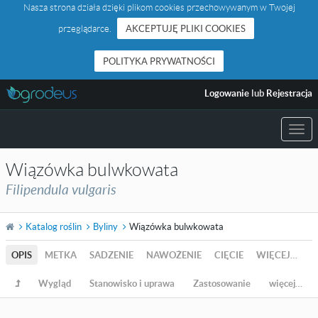
Nasza strona działa dzięki plikom cookies przechowywanym w Twojej
przeglądarce.
AKCEPTUJĘ PLIKI COOKIES
POLITYKA PRYWATNOŚCI
Logowanie
lub
Rejestracja
Togg
navi
Wiązówka bulwkowata
Filipendula vulgaris
Katalog roślin
Byliny
Wiązówka bulwkowata
OPIS
METKA
SADZENIE
NAWOŻENIE
CIĘCIE
WIĘCEJ…
Wygląd
Stanowisko i uprawa
Zastosowanie
więcej…