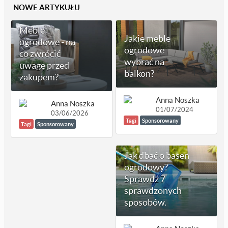
NOWE ARTYKUŁU
Meble
Jakie meble
ogrodowe - na
ogrodowe
co zwrócić
wybrać na
uwagę przed
balkon?
zakupem?
Anna Noszka
Anna Noszka
01/07/2024
03/06/2026
Tagi
Sponsorowany
Tagi
Sponsorowany
Jak dbać o basen
ogrodowy?
Sprawdź 7
sprawdzonych
sposobów.