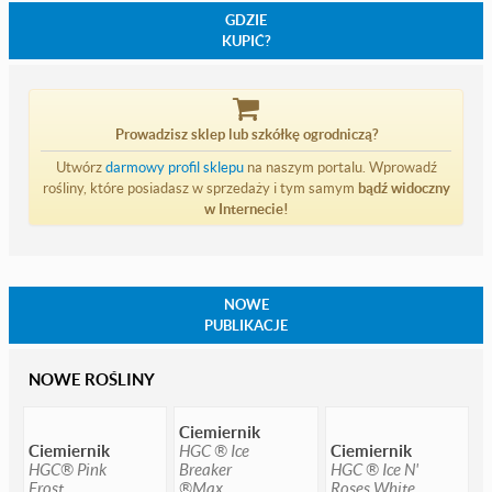
GDZIE
KUPIĆ?
Prowadzisz sklep lub szkółkę ogrodniczą?
Utwórz
darmowy profil sklepu
na naszym portalu. Wprowadź
rośliny, które posiadasz w sprzedaży i tym samym
bądź widoczny
w Internecie!
NOWE
PUBLIKACJE
NOWE ROŚLINY
Ciemiernik
Ciemiernik
HGC ® Ice
Ciemiernik
HGC® Pink
Breaker
HGC ® Ice N'
Frost
®Max
Roses White