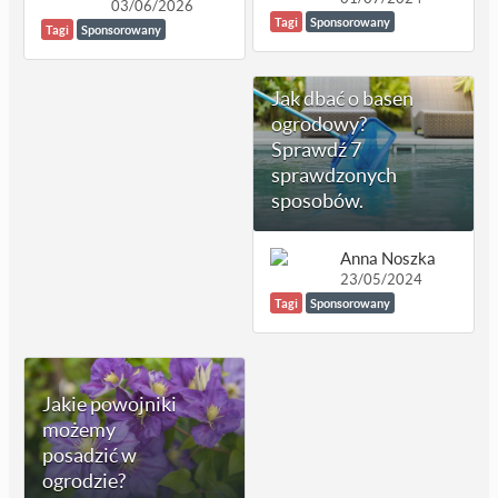
03/06/2026
Tagi
Sponsorowany
Tagi
Sponsorowany
Jak dbać o basen
ogrodowy?
Sprawdź 7
sprawdzonych
sposobów.
Anna Noszka
23/05/2024
Tagi
Sponsorowany
Jakie powojniki
możemy
posadzić w
ogrodzie?