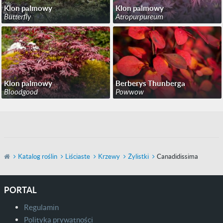
Klon palmowy
Klon palmowy
Butterfly
Atropurpureum
Klon palmowy
Berberys Thunberga
Bloodgood
Powwow
Katalog roślin
Liściaste
Krzewy
Żylistki
Canadidissima
PORTAL
Regulamin
Polityka prywatności