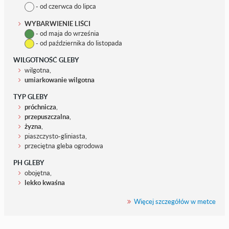
- od czerwca do lipca
WYBARWIENIE LIŚCI
- od maja do września
- od października do listopada
WILGOTNOŚĆ GLEBY
wilgotna,
umiarkowanie wilgotna
TYP GLEBY
próchnicza
,
przepuszczalna
,
żyzna
,
piaszczysto-gliniasta,
przeciętna gleba ogrodowa
PH GLEBY
obojętna,
lekko kwaśna
Więcej szczegółów w metce