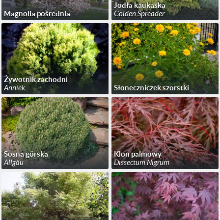
Jodła kaukaska
Magnolia pośrednia
Golden Spreader
Żywotnik zachodni
Anniek
Słoneczniczek szorstki
Sosna górska
Klon palmowy
Allgäu
Dissectum Nigrum