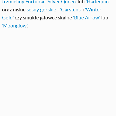
trzmieliny Fortunae 'Silver Queen'
lub
'Harlequin'
oraz niskie
sosny górskie
-
'Carstens'
i
'Winter
Gold'
czy smukłe jałowce skalne
'Blue Arrow'
lub
'Moonglow'
.