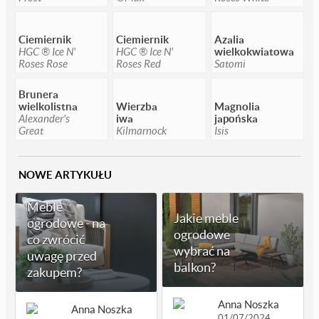
Ciemiernik
Ciemiernik
Azalia
HGC ® Ice N'
HGC ® Ice N'
wielkokwiatowa
Roses Rose
Roses Red
Satomi
Brunera
wielkolistna
Wierzba
Magnolia
Alexander's
iwa
japońska
Great
Kilmarnock
Isis
NOWE ARTYKUŁU
Meble
Jakie meble
ogrodowe - na
ogrodowe
co zwrócić
wybrać na
uwagę przed
balkon?
zakupem?
Anna Noszka
Anna Noszka
01/07/2024