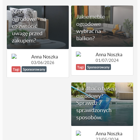
Meble
Jakie meble
ogrodowe - na
ogrodowe
co zwrócić
wybrać na
uwagę przed
balkon?
zakupem?
Anna Noszka
Anna Noszka
01/07/2024
03/06/2026
Tagi
Sponsorowany
Tagi
Sponsorowany
Jak dbać o basen
ogrodowy?
Sprawdź 7
sprawdzonych
sposobów.
Anna Noszka
23/05/2024