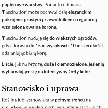
papierowe warstwy
. Ponadto odmiana
'Fascination' może pochwalić się
eleganckim
pokrojem
:
prostym przewodnikiem
i
regularną
wzniesioną owalną koroną
.
'Fascination' nadaję się
do większych ogrodów
,
gdyż dorasta
do 15 m wysokości
i
10 m szerokości
,
odsłaniając białą korę.
Liście
, jak na brzozę,
duże i ciemnozielone
,
jesienią
wybarwiające się na intensywny żółty kolor
.
Stanowisko i uprawa
Roślina lubi stanowiska w
pełnym słońcu
na
umiarkowanie wilgotnych, lecz przepuszczalnych