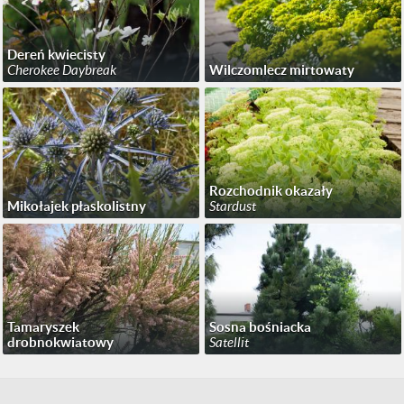
Dereń kwiecisty
Cherokee Daybreak
Wilczomlecz mirtowaty
Rozchodnik okazały
Mikołajek płaskolistny
Stardust
Tamaryszek
Sosna bośniacka
drobnokwiatowy
Satellit