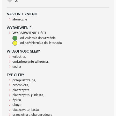
NASŁONECZNIENIE
słoneczne
WYBARWIENIE
WYBARWIENIE LIŚCI
- od kwietnia do września
- od października do listopada
WILGOTNOŚĆ GLEBY
wilgotna,
umiarkowanie wilgotna
,
sucha
TYP GLEBY
przepuszczalna
,
próchnicza,
piaszczysta,
piaszczysto-gliniasta,
żyzna,
uboga,
piaszczysto-ilasta,
przeciętna gleba ogrodowa