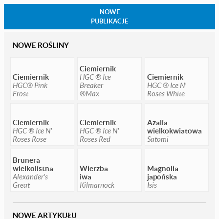
NOWE
PUBLIKACJE
NOWE ROŚLINY
Ciemiernik
Ciemiernik
HGC ® Ice
Ciemiernik
HGC® Pink
Breaker
HGC ® Ice N'
Frost
®Max
Roses White
Ciemiernik
Ciemiernik
Azalia
HGC ® Ice N'
HGC ® Ice N'
wielkokwiatowa
Roses Rose
Roses Red
Satomi
Brunera
wielkolistna
Wierzba
Magnolia
Alexander's
iwa
japońska
Great
Kilmarnock
Isis
NOWE ARTYKUŁU