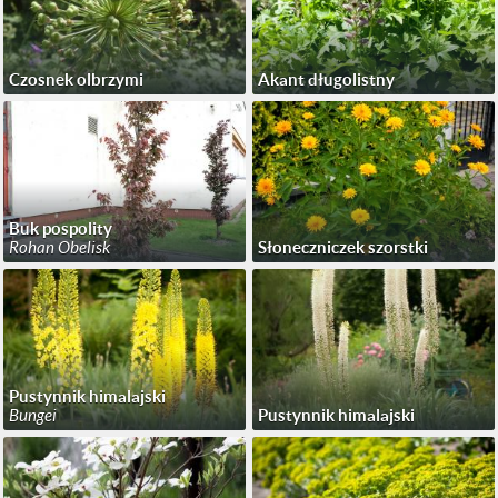
Czosnek olbrzymi
Akant długolistny
Buk pospolity
Rohan Obelisk
Słoneczniczek szorstki
Pustynnik himalajski
Bungei
Pustynnik himalajski